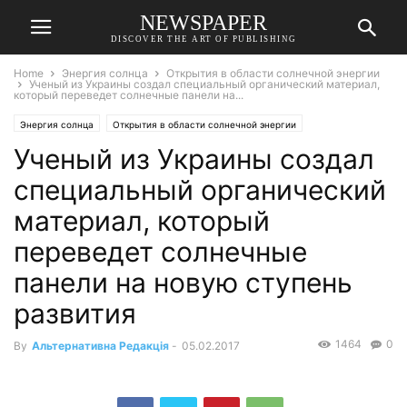
NEWSPAPER
DISCOVER THE ART OF PUBLISHING
Home
Энергия солнца
Открытия в области солнечной энергии
Ученый из Украины создал специальный органический материал,
который переведет солнечные панели на...
Энергия солнца
Открытия в области солнечной энергии
Ученый из Украины создал
специальный органический
материал, который
переведет солнечные
панели на новую ступень
развития
1464
0
By
Альтернативна Редакція
-
05.02.2017