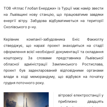
ТОВ «Атлас Глобал Енерджи» із Турції має намір звести
на Львівщині нову станцію, що працюватиме завдяки
енергії вітру. Забудова відбуватиметься на території
Сколівського р-ну.
Керівник компанії-забудовника Еніс Факиоглу
стверджує, що наразі проект знаходиться на стадії
оформлення всієї необхідної документації та складання
кошторису. За словами представника Львівської
обласної адміністрації Замлинського Ростислава,
проект був задекларований відповідними органами
влади в ході меморандуму, що відбувся на початку
грудня поточного року.
вітрової електростанції у
приблизно двадцять