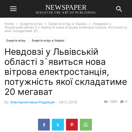
NEWSPAPER
DISCOVER THE ART OF PUBLISHING
Home
Енергія вітру
Енергія вітру в Україні
Невдовзі у
Львівській області з`явиться нова вітрова електростанція, потужність
якої складатиме 20...
Енергія вітру
Енергія вітру в Україні
Невдовзі у Львівській
області з`явиться нова
вітрова електростанція,
потужність якої складатиме
20 мегават
1685
0
By
Альтернативна Редакція
-
09.12.2016