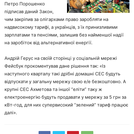
Петро Порошенко
підписав даний Закон,
чим закріпив за олігархами право заробляти на
надвисокому тарифі, а українців, з їх принизливими
зарплатами та пенсіями, залишив без найменшої надії
на заробіток від альтернативної енергії.
Андрій Герус на своїй сторінці у соціальній мережі
Фейсбук прокоментував дане рішення так: «Із
наступного кварталу такі дрібні домашні СЕС будуть
відпускати у загальну мережу свою е/е безкоштовно. А
крупні СЕС Ахметова та іншої “еліти” таку ж
електроенергію будуть продавати у мережу за 5 грн за
кВт-год, для них супервисокий “зелений” тариф працює
далі».