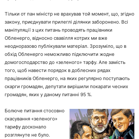
Тільки от пан міністр не врахував той момент, що, згідно
закону, приєднувати прилеглі ділянки заборонено. Всі
маніпуляції з цих питань проводять працівники
Обленерго, відносно свавілля котрих ми вже
неодноразово публікували матеріал. Зрозуміло, що в
обхід Обленерго неможливо підключити жодне
домогосподарство до «зеленого» тарфу. Але замість
того, щоб навести порядок в доблесних рядах
працівників Обленерго, на яких регулярно поступають
скарги громадян, депутати вирішили покарати чесних
громадян, яких у даному питанні 95 %.
Болюче питання стосовно
скасування «зеленого»
тарифу досконало
розглянуте не було.