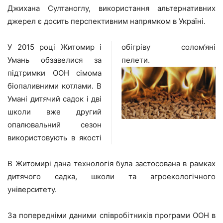
Джихана Султаноглу, використання альтернативних
джерел є досить перспективним напрямком в Україні.
У 2015 році Житомир і
обігріву солом’яні
Умань обзавелися за
пелети.
підтримки ООН сімома
біопаливними котлами. В
Умані дитячий садок і дві
школи вже другий
опалювальний сезон
використовують в якості
В Житомирі дана технологія була застосована в рамках
дитячого садка, школи та агроекологічного
університету.
За попередніми даними співробітників програми ООН в