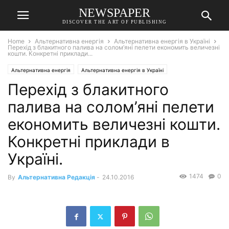
NEWSPAPER
DISCOVER THE ART OF PUBLISHING
Home
Альтернативна енергія
Альтернативна енергія в Україні
Перехід з блакитного палива на солом’яні пелети економить величезні
кошти. Конкретні приклади...
Альтернативна енергія
Альтернативна енергія в Україні
Перехід з блакитного
палива на солом’яні пелети
економить величезні кошти.
Конкретні приклади в
Україні.
1474
0
By
Альтернативна Редакція
-
24.10.2016