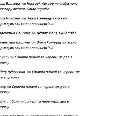
лія Власова
Чергові підкорення небесного
on
остору літаком Solar Impulse
лія Власова
Зірки Голівуду активно
on
ористуються сонячною енергією
алентина Євшина
Вітряк Mars, який літає
on
алентина Євшина
Зірки Голівуду активно
on
ористуються сонячною енергією
Сонячні панелі та черепиця: два в
Yttriy
on
дному
lery Rybchenko
Сонячні панелі та черепиця:
on
ва в одному
Сонячні панелі та черепиця: два в
ктор
on
дному
Сонячні панелі та черепиця: два в
лекс
on
дному