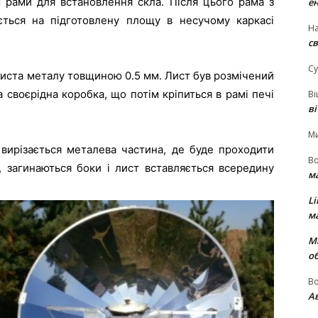
м рами для встановлення скла. Після цього рама з
е
ться на підготовлену площу в несучому каркасі
На
св
Су
листа металу товщиною 0.5 мм. Лист був розмічений
 своєрідна коробка, що потім кріпиться в рамі печі
В
в
М
вирізається металева частина, де буде проходити
В
, загинаються боки і лист вставляється всередину
м
Li
м
М
о
В
Ав