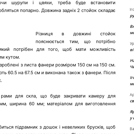
уючи шурупи і цвяхи, треба буде встановити
Іг
обляться попарно. Довжина задніх 2 стойок складає
р
В
м
Різниця в довжині стойок
пояснюється тим, що потрібно
Ур
 який потрібен для того, щоб мати можливість
в
им кутом.
Н
 зроблені з листа фанери розміром 150 см на 150 см.
Ч
ь 60.5 на 67.5 см и виконана також з фанери. Після
Іг
.
м
Ар
 рами для скла, що буде закривати камеру для
св
мм, ширина 60 мм; матеріалом для виготовлення
Я
у 
биться підрамник з дошок і невеликих брусків, щоб
В