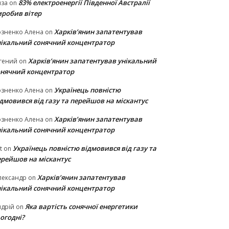
83% електроенергії Південної Австралії
иза
on
иробив вітер
Харків’янин запатентував
озненко Алена
on
нікальний сонячний концентратор
Харків’янин запатентував унікальний
гений
on
онячний концентратор
Українець повністю
озненко Алена
on
дмовився від газу та перейшов на міскантус
Харків’янин запатентував
озненко Алена
on
нікальний сонячний концентратор
Українець повністю відмовився від газу та
t
on
ерейшов на міскантус
Харків’янин запатентував
лександр
on
нікальний сонячний концентратор
Яка вартість сонячної енергетики
дрій
on
огодні?