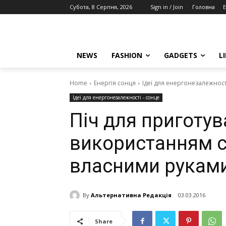
Субота, 8 Серпня, 2026
Sign in / Join
Головна
E
NEWS
FASHION
GADGETS
L
Home
Енергія сонця
Ідеї для енергонезалежност
Ідеї для енергонезалежності - сонце
Піч для приготува
використанням со
власними руками
By
Альтернативна Редакція
03.03.2016
Share