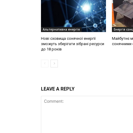
Альтернативна енергія
Енергія сонц
Нові сховища сонячної енергії
Майбутнє м
зможуть зберігати зібрані ресурси
сонячними 
до 18 років
LEAVE A REPLY