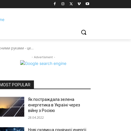
ними руками - це...
- Advertisment -
MOST POPULAR
Як постраждала зелена
енергетика в Україні через
війну з Росією
28.04.2022
Нові сховища сонячної енергії