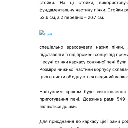
стойки. На ці стойки, використов
фундаментальну частину пічки. Стойки р
52.6 см, а 2 передніх – 26.7 см.
спеціально враховувати нахил пічки,
підставляти її під промені сонця під прям
Несучі стінки каркасу сонячної печі були
Розміри нижньої частини корпусу складают
цього листи об’єднуються в єдиний каркас
Наступним кроком буде виготовлення
приготування печі. Довжина рами 549 
являються дошки.
Для приєднання до каркасу цієї рами ро