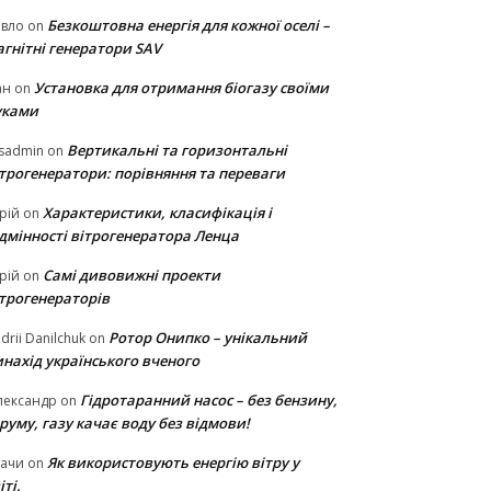
Безкоштовна енергія для кожної оселі –
авло
on
гнітні генератори SAV
Установка для отримання біогазу своїми
ан
on
уками
Вертикальні та горизонтальні
sadmin
on
ітрогенератори: порівняння та переваги
Характеристики, класифікація і
рій
on
ідмінності вітрогенератора Ленца
Самі дивовижні проекти
рій
on
ітрогенераторів
Ротор Онипко – унікальний
drii Danilchuk
on
нахід українського вченого
Гідротаранний насос – без бензину,
лександр
on
руму, газу качає воду без відмови!
Як використовують енергію вітру у
тачи
on
іті.