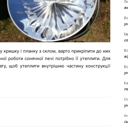
Л
в
В
у
Ев
с
В
 кришку і планку з склом, варто прикріпити до них
ві
ної роботи сонячної печі потрібно її утеплити. Для
ату, щоб утеплити внутрішню частину конструкції
В
у
Ka
п
О
у
Ан
сь