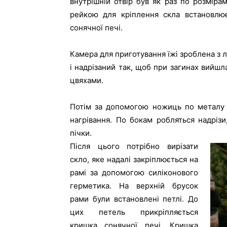
внутрішній отвір був як раз по розміра
рейкою для кріплення скла встановлює
сонячної печі.
Камера для приготування їжі зроблена з 
і надрізаний так, щоб при загинах вийшла
цвяхами.
Потім за допомогою ножиць по металу 
нагрівання. По бокам робляться надрізи
пічки.
Після цього потрібно вирізати
скло, яке надалі закріплюється на
рамі за допомогою силіконового
герметика. На верхній брусок
рами були встановлені петлі. До
цих петель прикріпляється
кришка сонячної печі. Кришка