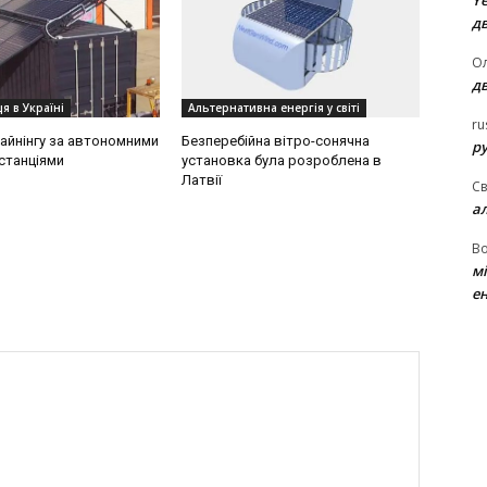
Ye
д
Ол
д
я в Україні
Альтернативна енергія у світі
ru
айнінгу за автономними
Безперебійна вітро-сонячна
ру
станціями
установка була розроблена в
Латвії
Св
а
В
м
ен