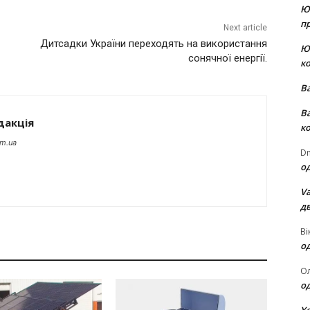
Ю
пр
Next article
Дитсадки України переходять на використання
Ю
сонячної енергії.
к
В
В
дакція
к
om.ua
Dm
о
Va
д
Ві
о
О
о