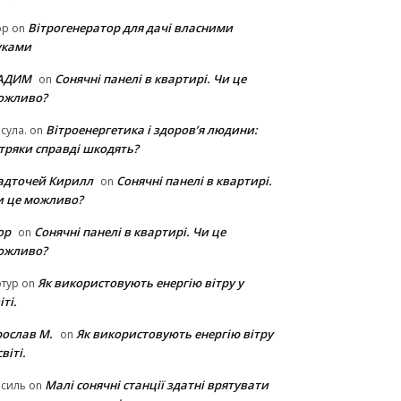
Вітрогенератор для дачі власними
ор
on
уками
АДИМ
Сонячні панелі в квартирі. Чи це
on
ожливо?
Вітроенергетика і здоров’я людини:
сула.
on
ітряки cправді шкодять?
адточей Кирилл
Сонячні панелі в квартирі.
on
и це можливо?
ор
Сонячні панелі в квартирі. Чи це
on
ожливо?
Як використовують енергію вітру у
тур
on
іті.
рослав М.
Як використовують енергію вітру
on
світі.
Малі сонячні станції здатні врятувати
асиль
on