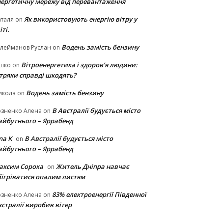
нергетичну мережу від перевантаження
Як використовують енергію вітру у
таля
on
іті.
Водень замість бензину
лейманов Руслан
on
Вітроенергетика і здоров’я людини:
ішко
on
ітряки cправді шкодять?
Водень замість бензину
икола
on
В Австралії будується місто
озненко Алена
on
айбутнього – Яррабенд
na K
В Австралії будується місто
on
айбутнього – Яррабенд
аксим Сорока
Житель Дніпра навчає
on
бігріватися опалим листям
83% електроенергії Південної
озненко Алена
on
стралії виробив вітер