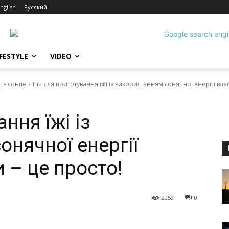
nglish
Русский
IFESTYLE
VIDEO
і - сонце
Піч для приготування їжі із використанням сонячної енергії влас
ння їжі із
нячної енергії
 – це просто!
2259
0