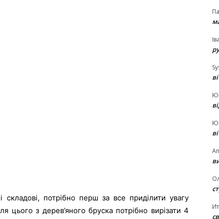
П
ма
Ів
р
Sy
в
Ю
в
Ю
в
An
ви
О
ст
ні складові, потрібно перш за все приділити увагу
И
ля цього з дерев’яного бруска потрібно вирізати 4
св