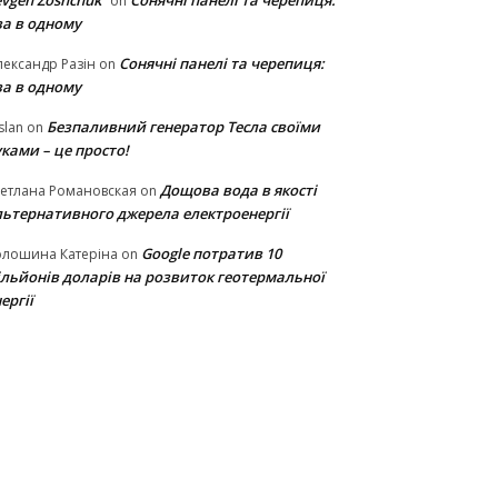
vgen Zoshchuk
Сонячні панелі та черепиця:
on
ва в одному
Сонячні панелі та черепиця:
ександр Разін
on
ва в одному
Безпаливний генератор Тесла своїми
slan
on
ками – це просто!
Дощова вода в якості
етлана Романовская
on
льтернативного джерела електроенергії
Google потратив 10
олошина Катеріна
on
ільйонів доларів на розвиток геотермальної
ергії