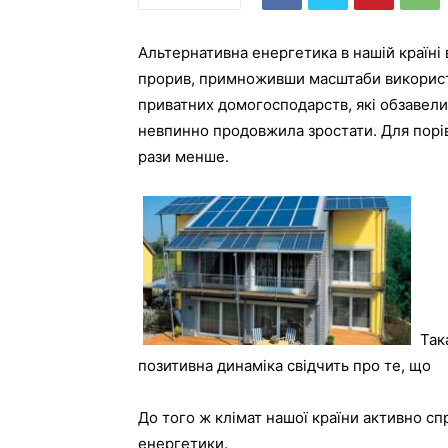
Альтернативна енергетика в нашій країн
прорив, примноживши масштаби використа
приватних домогосподарств, які обзавелис
невпинно продовжила зростати. Для порів
рази менше.
Так
позитивна динаміка свідчить про те, що
До того ж клімат нашої країни активно сп
енергетики.