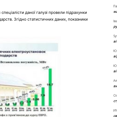
П
ма
 спеціалісти даної галузі провели підрахунки
арств. Згідно статистичних даних, показники
Ів
р
Sy
в
Ю
в
Ю
в
An
ви
О
ст
И
св