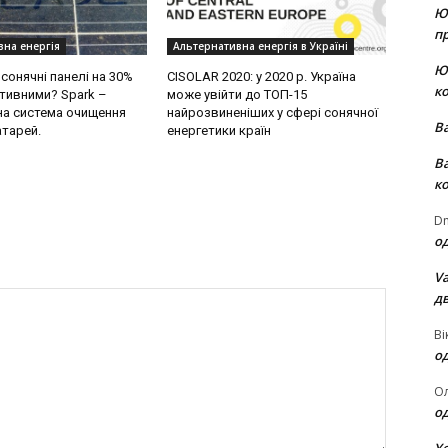
Ю
пр
вна енергія
Альтернативна енергія в Україні
Ю
сонячні панелі на 30%
CISOLAR 2020: у 2020 р. Україна
к
тивними? Spark –
може увійти до ТОП-15
а система очищення
найрозвиненіших у сфері сонячної
В
атарей.
енергетики країн
В
к
Dm
о
Va
д
Ві
о
О
о