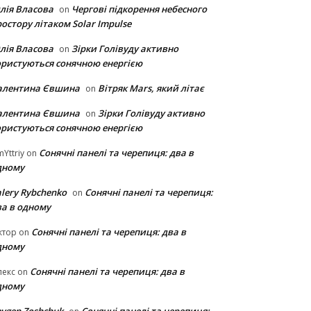
лія Власова
Чергові підкорення небесного
on
остору літаком Solar Impulse
лія Власова
Зірки Голівуду активно
on
ористуються сонячною енергією
алентина Євшина
Вітряк Mars, який літає
on
алентина Євшина
Зірки Голівуду активно
on
ористуються сонячною енергією
Сонячні панелі та черепиця: два в
Yttriy
on
дному
lery Rybchenko
Сонячні панелі та черепиця:
on
ва в одному
Сонячні панелі та черепиця: два в
ктор
on
дному
Сонячні панелі та черепиця: два в
лекс
on
дному