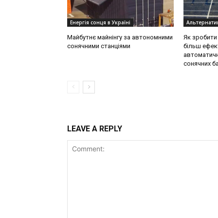
Енергія сонця в Україні
Альтернати
Майбутнє майнінгу за автономними
Як зробити 
сонячними станціями
більш ефек
автоматичн
сонячних б
LEAVE A REPLY