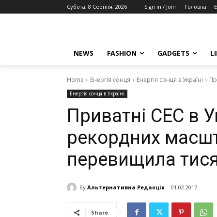
Субота, 8 Серпня, 2026
Sign in / Join
Головна
E
NEWS
FASHION
GADGETS
L
Home
Енергія сонця
Енергія сонця в Україні
Пр
Енергія сонця в Україні
Приватні СЕС в У
рекордних масшта
перевищила тис
By
Альтернативна Редакція
01.02.2017
Share