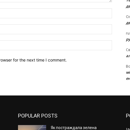
Ye
д
Name:*
Ол
д
Email:*
ru
ру
Website:
Св
а
rowser for the next time I comment.
В
м
ен
POPULAR POSTS
P
Як постраждала зелена
І