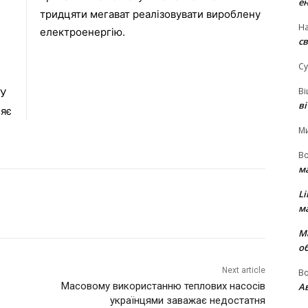
е
тридцяти мегават реалізовувати вироблену
На
електроенергію.
св
Су
В
У
в
ляє
М
В
м
Li
м
М
о
Next article
В
Масовому використанню теплових насосів
Ав
українцями заважає недостатня