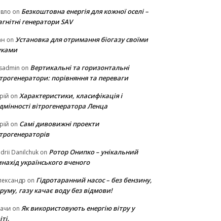
Безкоштовна енергія для кожної оселі –
авло
on
гнітні генератори SAV
Установка для отримання біогазу своїми
ан
on
уками
Вертикальні та горизонтальні
sadmin
on
ітрогенератори: порівняння та переваги
Характеристики, класифікація і
рій
on
ідмінності вітрогенератора Ленца
Самі дивовижні проекти
рій
on
ітрогенераторів
Ротор Онипко – унікальний
drii Danilchuk
on
нахід українського вченого
Гідротаранний насос – без бензину,
лександр
on
руму, газу качає воду без відмови!
Як використовують енергію вітру у
тачи
on
іті.