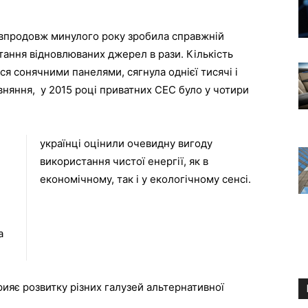
і впродовж минулого року зробила справжній
ння відновлюваних джерел в рази. Кількість
я сонячними панелями, сягнула однієї тисячі і
няння, у 2015 році приватних СЕС було у чотири
українці оцінили очевидну вигоду
використання чистої енергії, як в
економічному, так і у екологічному сенсі.
а
рияє розвитку різних галузей альтернативної