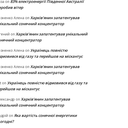
83% електроенергії Південної Австралії
иза
on
иробив вітер
Харків’янин запатентував
озненко Алена
on
нікальний сонячний концентратор
Харків’янин запатентував унікальний
гений
on
онячний концентратор
Українець повністю
озненко Алена
on
дмовився від газу та перейшов на міскантус
Харків’янин запатентував
озненко Алена
on
нікальний сонячний концентратор
Українець повністю відмовився від газу та
t
on
ерейшов на міскантус
Харків’янин запатентував
лександр
on
нікальний сонячний концентратор
Яка вартість сонячної енергетики
дрій
on
огодні?