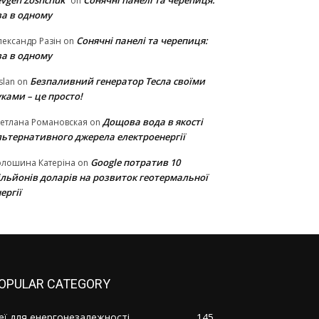
vgen Zoshchuk
Сонячні панелі та черепиця:
on
ва в одному
Сонячні панелі та черепиця:
ександр Разін
on
ва в одному
Безпаливний генератор Тесла своїми
slan
on
ками – це просто!
Дощова вода в якості
етлана Романовская
on
льтернативного джерела електроенергії
Google потратив 10
олошина Катеріна
on
ільйонів доларів на розвиток геотермальної
ергії
OPULAR CATEGORY
деї для енергонезалежності
145