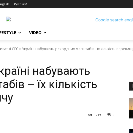
nglish
Русский
IFESTYLE
VIDEO
иватні СЕС в Україні набувають рекордних масштабів - їх кількість переви
країні набувають
бів – їх кількість
ячу
1719
0