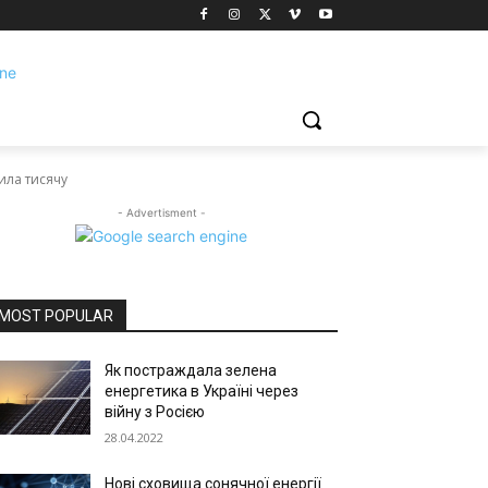
щила тисячу
- Advertisment -
MOST POPULAR
Як постраждала зелена
енергетика в Україні через
війну з Росією
28.04.2022
Нові сховища сонячної енергії