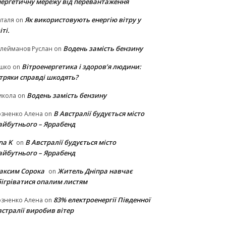
нергетичну мережу від перевантаження
Як використовують енергію вітру у
таля
on
іті.
Водень замість бензину
лейманов Руслан
on
Вітроенергетика і здоров’я людини:
ішко
on
ітряки cправді шкодять?
Водень замість бензину
икола
on
В Австралії будується місто
озненко Алена
on
айбутнього – Яррабенд
na K
В Австралії будується місто
on
айбутнього – Яррабенд
аксим Сорока
Житель Дніпра навчає
on
бігріватися опалим листям
83% електроенергії Південної
озненко Алена
on
стралії виробив вітер