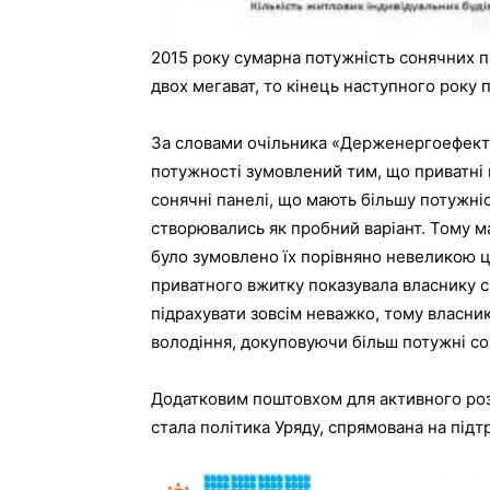
2015 року сумарна потужність сонячних 
двох мегават, то кінець наступного року 
За словами очільника «Держенергоефекти
потужності зумовлений тим, що приватні
сонячні панелі, що мають більшу потужніс
створювались як пробний варіант. Тому 
було зумовлено їх порівняно невеликою 
приватного вжитку показувала власнику с
підрахувати зовсім неважко, тому власни
володіння, докуповуючи більш потужні со
Додатковим поштовхом для активного роз
стала політика Уряду, спрямована на під