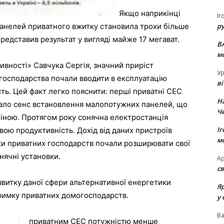
Якщо наприкінці
Іг
панелей приватного вжитку становила трохи більше
р
представив результат у вигляді майже 17 мегават.
В
м
вності» Савчука Сергія, значний приріст
Ур
 господарства почали вводити в експлуатацію
в
ть. Цей факт легко пояснити: перші приватні СЕС
Н
мало сенс встановлення малопотужних панелей, що
Ч
ціною. Протягом року сонячна електростанція
Іг
вою продуктивність. Дохід від даних пристроїв
м
ки приватних господарств почали розширювати свої
нячні установки.
Ар
св
витку даної сфери альтернативної енергетики
Я
тримку приватних домогосподарств.
у 
В
приватним СЕС потужністю менше