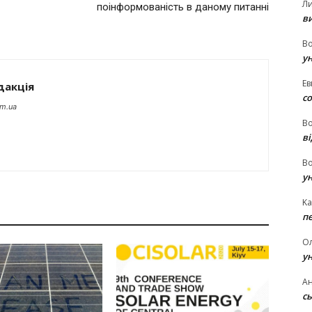
Л
поінформованість в даному питанні
в
В
у
Ев
дакція
с
om.ua
В
ві
В
у
Ka
п
О
у
Ан
сь