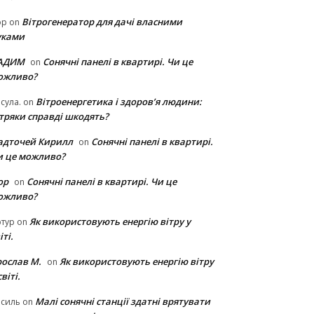
Вітрогенератор для дачі власними
ор
on
уками
АДИМ
Сонячні панелі в квартирі. Чи це
on
ожливо?
Вітроенергетика і здоров’я людини:
сула.
on
ітряки cправді шкодять?
адточей Кирилл
Сонячні панелі в квартирі.
on
и це можливо?
ор
Сонячні панелі в квартирі. Чи це
on
ожливо?
Як використовують енергію вітру у
тур
on
іті.
рослав М.
Як використовують енергію вітру
on
світі.
Малі сонячні станції здатні врятувати
асиль
on