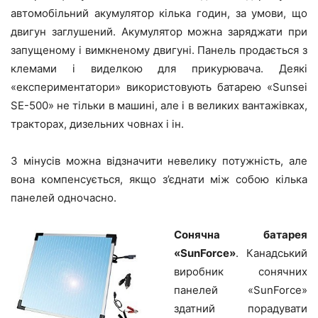
автомобільний акумулятор кілька годин, за умови, що
двигун заглушений. Акумулятор можна заряджати при
запущеному і вимкненому двигуні. Панель продається з
клемами і виделкою для прикурювача. Деякі
«експериментатори» використовують батарею «Sunsei
SE-500» не тільки в машині, але і в великих вантажівках,
тракторах, дизельних човнах і ін.
З мінусів можна відзначити невелику потужність, але
вона компенсується, якщо з’єднати між собою кілька
панелей одночасно.
Сонячна батарея
«SunForce»
. Канадський
виробник сонячних
панелей «SunForce»
здатний порадувати