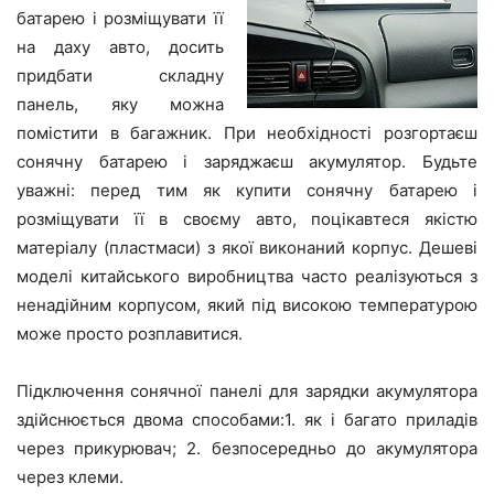
батарею і розміщувати її
на даху авто, досить
придбати складну
панель, яку можна
помістити в багажник. При необхідності розгортаєш
сонячну батарею і заряджаєш акумулятор. Будьте
уважні: перед тим як купити сонячну батарею і
розміщувати її в своєму авто, поцікавтеся якістю
матеріалу (пластмаси) з якої виконаний корпус. Дешеві
моделі китайського виробництва часто реалізуються з
ненадійним корпусом, який під високою температурою
може просто розплавитися.
Підключення сонячної панелі для зарядки акумулятора
здійснюється двома способами:1. як і багато приладів
через прикурювач; 2. безпосередньо до акумулятора
через клеми.