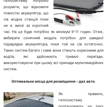
геліосистему потрібно
розуміти, що відновити
повністю акумулятор, що
сів жодна станція поки
не в змозі за короткий
час. На це буде потрібно як мінімум 9-11 годин. Отже,
вибирати сонячний модуль потрібно для швидкої
підзарядки акумулятора, поки той не сів остаточно.
Таких систем багато і саме вони стануть корисними для
водіїв, які здійснюють тривалі переїзди,
використовуючи при цьому всі принади мультимедійних
систем.
Оптимальне місце для розміщення – дах авто.
Як правило,
геліосистему
розташовують на даху