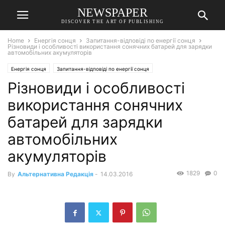
NEWSPAPER
DISCOVER THE ART OF PUBLISHING
Home
Енергія сонця
Запитання-відповіді по енергії сонця
Різновиди і особливості використання сонячних батарей для зарядки
автомобільних акумуляторів
Енергія сонця
Запитання-відповіді по енергії сонця
Різновиди і особливості
використання сонячних
батарей для зарядки
автомобільних
акумуляторів
1829
0
By
Альтернативна Редакція
-
14.03.2016