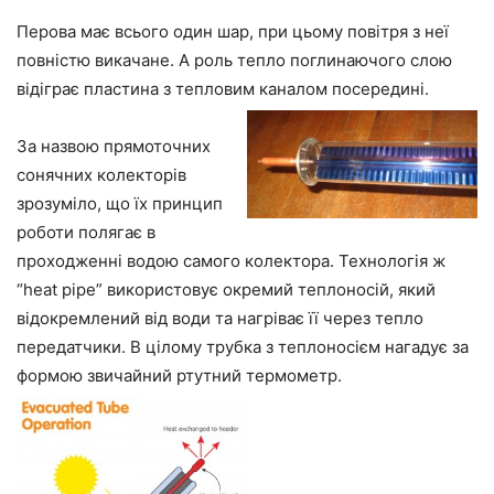
Перова має всього один шар, при цьому повітря з неї
повністю викачане. А роль тепло поглинаючого слою
відіграє пластина з тепловим каналом посередині.
За назвою прямоточних
сонячних колекторів
зрозуміло, що їх принцип
роботи полягає в
проходженні водою самого колектора. Технологія ж
“heat pipe” використовує окремий теплоносій, який
відокремлений від води та нагріває її через тепло
передатчики. В цілому трубка з теплоносієм нагадує за
формою звичайний ртутний термометр.