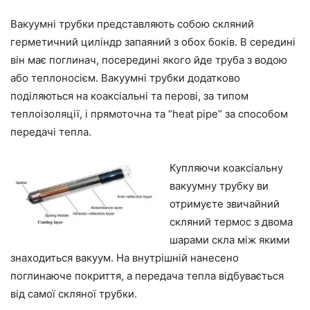
Вакуумні трубки представляють собою скляний
герметичний циліндр запаяний з обох боків. В середині
він має поглинач, посередині якого йде труба з водою
або теплоносієм. Вакуумні трубки додатково
поділяються на коаксіальні та перові, за типом
теплоізоляції, і прямоточна та “heat pipe” за способом
передачі тепла.
Купляючи коаксіальну
вакуумну трубку ви
отримуєте звичайний
скляний термос з двома
шарами скла між якими
знаходиться вакуум. На внутрішній нанесено
поглинаюче покриття, а передача тепла відбувається
від самої скляної трубки.