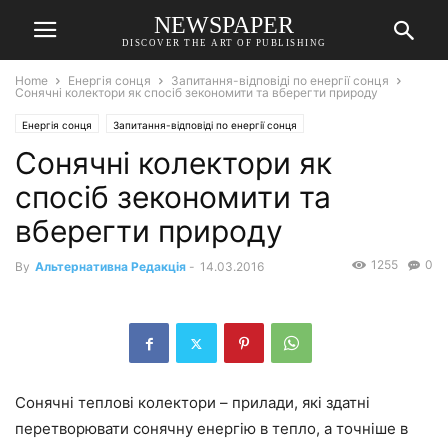
NEWSPAPER
DISCOVER THE ART OF PUBLISHING
Home
Енергія сонця
Запитання-відповіді по енергії сонця
Сонячні колектори як спосіб зекономити та вберегти природу
Енергія сонця
Запитання-відповіді по енергії сонця
Сонячні колектори як
спосіб зекономити та
вберегти природу
1255
0
By
Альтернативна Редакція
-
14.03.2016
Сонячні теплові колектори – прилади, які здатні
перетворювати сонячну енергію в тепло, а точніше в