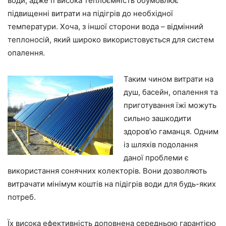
води, адже її висока теплоємність обумовлює
підвищенні витрати на підігрів до необхідної
температури. Хоча, з іншої сторони вода – відмінний
теплоносій, який широко використовується для систем
опалення.
Таким чином витрати на
душ, басейн, опалення та
приготування їжі можуть
сильно зашкодити
здоров’ю гаманця. Одним
із шляхів подолання
даної проблеми є
використання сонячних колекторів. Вони дозволяють
витрачати мінімум коштів на підігрів води для будь-яких
потреб.
Їх висока ефективність доповнена середньою гарантією