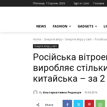
П’ятниця, 7 Серпня, 2026
Sign in / Join
Головна
NEWS
FASHION
GADGETS
L
Home
Енергія вітру
Енергія вітру у світі
Російськ
Енергія вітру у світі
Російська вітрое
виробляє стільки 
китайська – за 2
By
Альтернативна Редакція
10.04.2016
Share