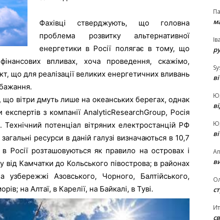
П
ма
Фахівці стверджують, що головна
проблема розвитку альтернативної
Ів
енергетики в Росії полягає в тому, що
р
фінансових впливах, хоча проведення, скажімо,
Sy
акт, що для реалізації великих енергетичних вливань
в
 бажання.
Ю
, що вітри дмуть лише на океанських берегах, однак
в
и експертів з компанії AnalyticResearchGroup, Росія
Ю
і. Технічний потенціал вітряних електростанцій РФ
в
 загальні ресурси в даній галузі визначаються в 10,7
и в Росії розташовуються як правило на островах і
An
ви
 від Камчатки до Кольського півострова; в районах
а узбережжі Азовського, Чорного, Балтійського,
О
ів; на Алтаї, в Карелії, на Байкалі, в Туві.
ст
И
св