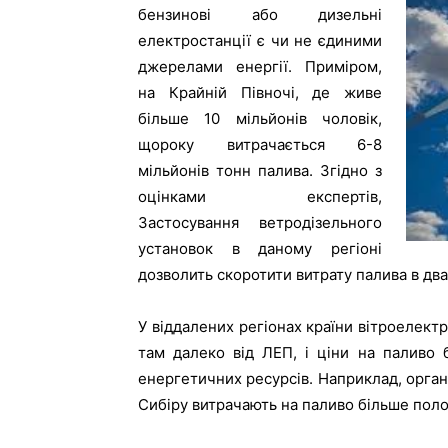
бензинові або дизельні
електростанції є чи не єдиними
джерелами енергії. Приміром,
на Крайній Півночі, де живе
більше 10 мільйонів чоловік,
щороку витрачається 6-8
мільйонів тонн палива. Згідно з
оцінками експертів,
Застосування ветродізельного
установок в даному регіоні
дозволить скоротити витрату палива в два
У віддалених регіонах країни вітроелект
там далеко від ЛЕП, і ціни на паливо 
енергетичних ресурсів. Наприклад, орган
Сибіру витрачають на паливо більше пол