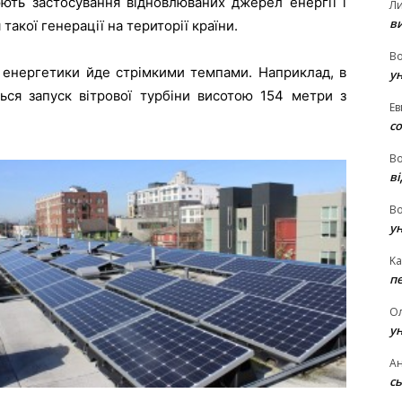
ють застосування відновлюваних джерел енергії і
Л
в
акої генерації на території країни.
В
ї енергетики йде стрімкими темпами. Наприклад, в
у
ться запуск вітрової турбіни висотою 154 метри з
Ев
с
В
ві
В
у
Ka
п
О
у
Ан
сь