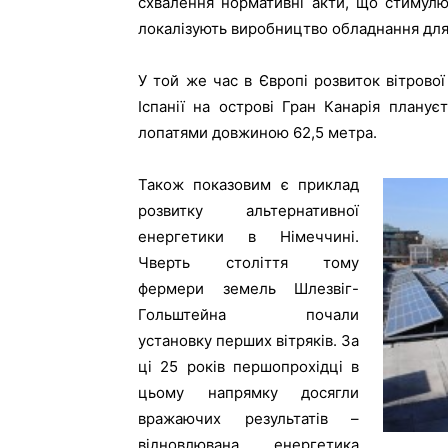
схвалення нормативні акти, що стимулю
локалізують виробництво обладнання для т
У той же час в Європі розвиток вітрово
Іспанії на острові Гран Канарія планує
лопатями довжиною 62,5 метра.
Також показовим є приклад
розвитку альтернативної
енергетики в Німеччині.
Чверть століття тому
фермери земель Шлезвіг-
Гольштейна почали
установку перших вітряків. За
ці 25 років першопрохідці в
цьому напрямку досягли
вражаючих результатів –
відновлювана енергетика