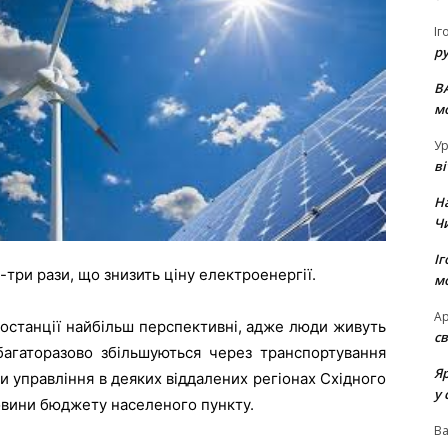
Іг
р
В
м
Ур
в
Н
Ч
Іг
-три рази, що знизить ціну електроенергії.
м
Ар
ростанції найбільш перспективні, адже люди живуть
св
багаторазово збільшуються через транспортування
Я
и управління в деяких віддалених регіонах Східного
у 
овини бюджету населеного пункту.
В