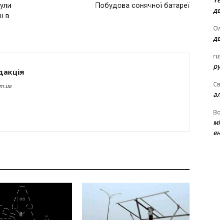
Ye
були
Побудова сонячної батареї
д
ї в
Ол
д
ru
ру
дакція
Св
om.ua
а
В
м
ен