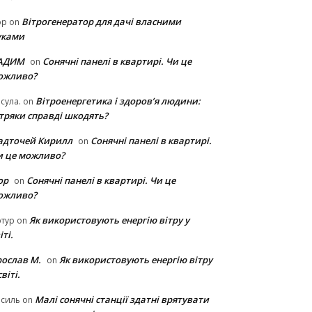
Вітрогенератор для дачі власними
ор
on
уками
АДИМ
Сонячні панелі в квартирі. Чи це
on
ожливо?
Вітроенергетика і здоров’я людини:
сула.
on
ітряки cправді шкодять?
адточей Кирилл
Сонячні панелі в квартирі.
on
и це можливо?
ор
Сонячні панелі в квартирі. Чи це
on
ожливо?
Як використовують енергію вітру у
тур
on
іті.
рослав М.
Як використовують енергію вітру
on
світі.
Малі сонячні станції здатні врятувати
асиль
on