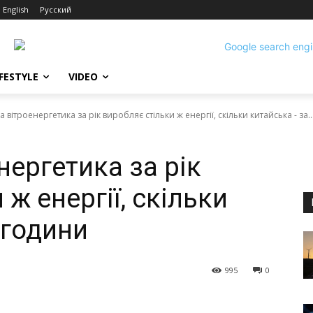
English
Русский
IFESTYLE
VIDEO
а вітроенергетика за рік виробляє стільки ж енергії, скільки китайська - за..
нергетика за рік
ж енергії, скільки
 години
995
0