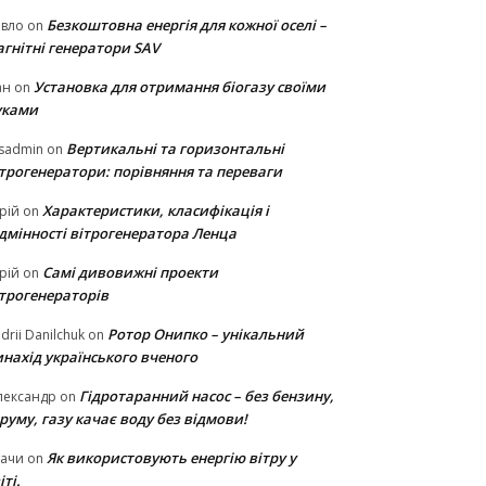
Безкоштовна енергія для кожної оселі –
авло
on
гнітні генератори SAV
Установка для отримання біогазу своїми
ан
on
уками
Вертикальні та горизонтальні
sadmin
on
ітрогенератори: порівняння та переваги
Характеристики, класифікація і
рій
on
ідмінності вітрогенератора Ленца
Самі дивовижні проекти
рій
on
ітрогенераторів
Ротор Онипко – унікальний
drii Danilchuk
on
нахід українського вченого
Гідротаранний насос – без бензину,
лександр
on
руму, газу качає воду без відмови!
Як використовують енергію вітру у
тачи
on
іті.