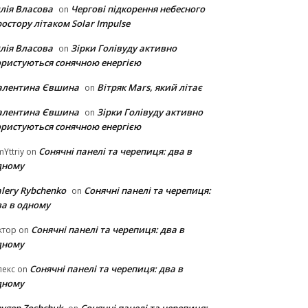
лія Власова
Чергові підкорення небесного
on
остору літаком Solar Impulse
лія Власова
Зірки Голівуду активно
on
ористуються сонячною енергією
алентина Євшина
Вітряк Mars, який літає
on
алентина Євшина
Зірки Голівуду активно
on
ористуються сонячною енергією
Сонячні панелі та черепиця: два в
Yttriy
on
дному
lery Rybchenko
Сонячні панелі та черепиця:
on
ва в одному
Сонячні панелі та черепиця: два в
ктор
on
дному
Сонячні панелі та черепиця: два в
лекс
on
дному