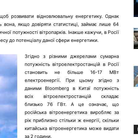
 щоб розвивати відновлювальну енергетику. Однак
ь вона, якщо довіряти статистиці, займає лише 64
ичної потужності вітропарків. Інакше кажучи, в Росії
ресу до потенціалу даної сфери енергетики.
Згідно з різними джерелами сумарна
потужність вітроелектростанцій в Росії
становить не більше 16-17 МВт
електроенергії. При цьому згідно з
даними Bloomberg в Китаї потужність
всіх вітроелектростанцій складає
близько 76 ГВт. А це означає, що
російська вітроенергетика виробляє за
рік приблизно стільки ж енергії, скільки
китайська вітроенергетика може видати
за 2 години.