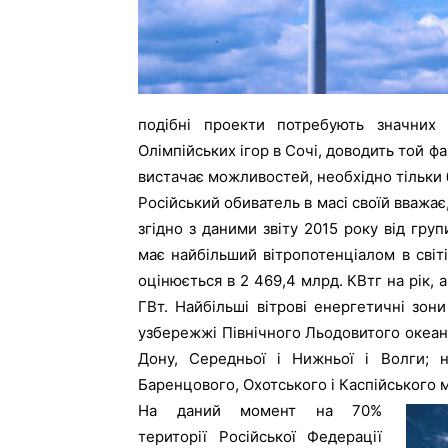
подібні проекти потребують значних 
Олімпійських ігор в Сочі, доводить той ф
вистачає можливостей, необхідно тільки
Російський обиватель в масі своїй вважає
згідно з даними звіту 2015 року від груп
має найбільший вітропотенціалом в світ
оцінюється в 2 469,4 млрд. КВтг на рік, а
ГВт. Найбільші вітрові енергетичні зон
узбережжі Північного Льодовитого океану
Дону, Середньої і Нижньої і Волги; н
Баренцового, Охотського і Каспійського мор
На даний момент на 70%
території Російської Федерації