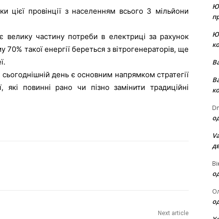
Ю
и цієї провінції з населенням всього 3 мільйони
пр
Ю
є велику частину потреби в електриці за рахунок
к
 70% такої енергії береться з вітрогенераторів, ще
ї.
В
 сьогоднішній день є основним напрямком стратегії
В
, які повинні рано чи пізно замінити традиційні
к
Dm
о
Va
д
Ві
о
О
о
Next article