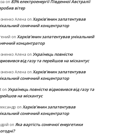
83% електроенергії Південної Австралії
иза
on
иробив вітер
Харків’янин запатентував
озненко Алена
on
нікальний сонячний концентратор
Харків’янин запатентував унікальний
гений
on
онячний концентратор
Українець повністю
озненко Алена
on
дмовився від газу та перейшов на міскантус
Харків’янин запатентував
озненко Алена
on
нікальний сонячний концентратор
Українець повністю відмовився від газу та
t
on
ерейшов на міскантус
Харків’янин запатентував
лександр
on
нікальний сонячний концентратор
Яка вартість сонячної енергетики
дрій
on
огодні?