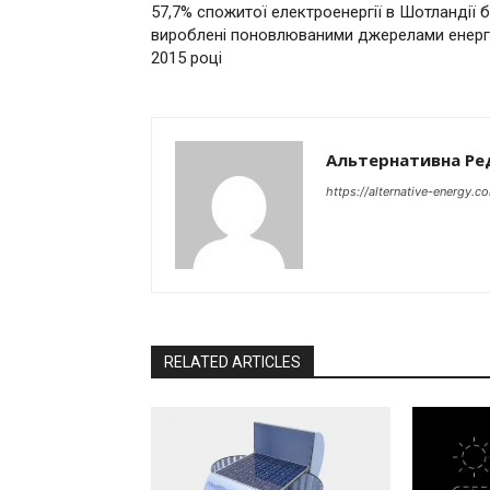
57,7% спожитої електроенергії в Шотландії 
вироблені поновлюваними джерелами енергі
2015 році
Альтернативна Ре
https://alternative-energy.c
RELATED ARTICLES