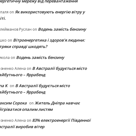
нергетичну мережу від перевантаження
Як використовують енергію вітру у
таля
on
іті.
Водень замість бензину
лейманов Руслан
on
Вітроенергетика і здоров’я людини:
ішко
on
ітряки cправді шкодять?
Водень замість бензину
икола
on
В Австралії будується місто
озненко Алена
on
айбутнього – Яррабенд
na K
В Австралії будується місто
on
айбутнього – Яррабенд
аксим Сорока
Житель Дніпра навчає
on
бігріватися опалим листям
83% електроенергії Південної
озненко Алена
on
стралії виробив вітер