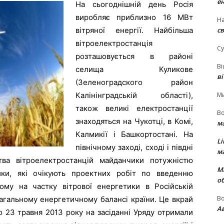
е
На сьогоднішній день Росія
виробляє приблизно 16 МВт
На
св
вітряної енергії. Найбільша
вітроелектростанція
Су
розташовується в районі
В
селища Куликове
в
(Зеленоградского район
М
Калінінградській області),
також великі електростанції
В
знаходяться на Чукотці, в Комі,
м
Калмикії і Башкортостані. На
Li
північному заході, сході і півдні
м
тва вітроелектростанцій майданчики потужністю
М
ки, які очікують проектних робіт по введенню
о
му на частку вітрової енергетики в Російській
В
загальному енергетичному балансі країни. Це вкрай
Ав
о 23 травня 2013 року на засіданні Уряду отримали