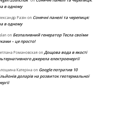
vgen Zoshchuk
Сонячні панелі та черепиця:
on
ва в одному
Сонячні панелі та черепиця:
ександр Разін
on
ва в одному
Безпаливний генератор Тесла своїми
slan
on
ками – це просто!
Дощова вода в якості
етлана Романовская
on
льтернативного джерела електроенергії
Google потратив 10
олошина Катеріна
on
ільйонів доларів на розвиток геотермальної
ергії