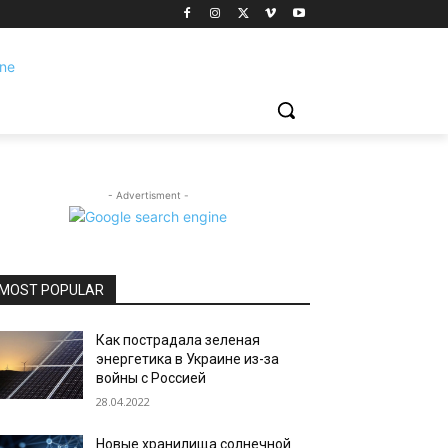
- Advertisment -
MOST POPULAR
Как пострадала зеленая
энергетика в Украине из-за
войны с Россией
28.04.2022
Новые хранилища солнечной