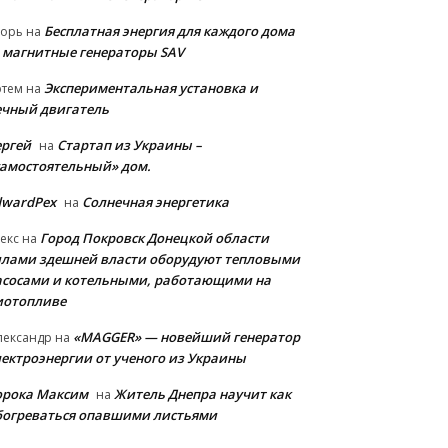
Бесплатная энергия для каждого дома
горь
на
 магнитные генераторы SAV
Экспериментальная установка и
ртем
на
ечный двигатель
ергей
Стартап из Украины –
на
самостоятельный» дом.
dwardPex
Солнечная энергетика
на
Город Покровск Донецкой области
екс
на
илами здешней власти оборудуют тепловыми
асосами и котельными, работающими на
иотопливе
«MAGGER» — новейший генератор
лександр
на
лектроэнергии от ученого из Украины
орока Максим
Житель Днепра научит как
на
богреваться опавшими листьями