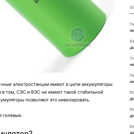
Ш
—
П
м
В
д
О
м
П
м
нечные электростанции имеют в цепи аккумуляторы
 в том, СЭС и ВЭС не имеют такой стабильной
В
д
кумуляторы позволяют это нивелировать.
В
я гелевые.
д
В
д