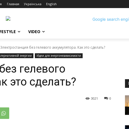
я
Главная
Українська
English
IFESTYLE
VIDEO
Электростанция без гелевого аккумулятора. Как это сделать?
ьтернативной энергии
Идеи для энергонезависимости
без гелевого
к это сделать?
3021
0