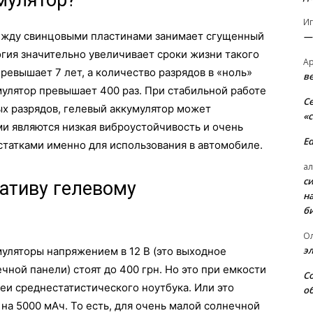
мулятор?
И
между свинцовыми пластинами занимает сгущенный
—
огия значительно увеличивает сроки жизни такого
А
превышает 7 лет, а количество разрядов в «ноль»
в
улятор превышает 400 раз. При стабильной работе
С
ых разрядов, гелевый аккумулятор может
«
ми являются низкая виброустойчивость и очень
E
остатками именно для использования в автомобиле.
ал
с
ативу гелевому
н
б
О
э
уляторы напряжением в 12 В (это выходное
ной панели) стоят до 400 грн. Но это при емкости
С
реи среднестатистического ноутбука. Или это
о
на 5000 мАч. То есть, для очень малой солнечной