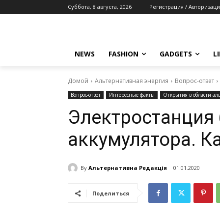
Суббота, 8 августа, 2026
Регистрация / Авторизаци
NEWS
FASHION
GADGETS
L
Домой
Альтернативная энергия
Вопрос-ответ
Вопрос-ответ
Интересные факты
Открытия в области ал
Электростанция 
аккумулятора. Ка
By
Альтернативна Редакція
01.01.2020
Поделиться