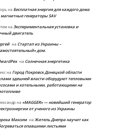
Бесплатная энергия для каждого дома
горь
на
 магнитные генераторы SAV
Экспериментальная установка и
ртем
на
ечный двигатель
ергей
Стартап из Украины –
на
самостоятельный» дом.
dwardPex
Солнечная энергетика
на
Город Покровск Донецкой области
екс
на
илами здешней власти оборудуют тепловыми
асосами и котельными, работающими на
иотопливе
«MAGGER» — новейший генератор
лександр
на
лектроэнергии от ученого из Украины
орока Максим
Житель Днепра научит как
на
богреваться опавшими листьями