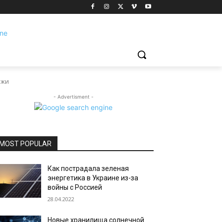
ажи
- Advertisment -
MOST POPULAR
Как пострадала зеленая
энергетика в Украине из-за
войны с Россией
28.04.2022
Новые хранилища солнечной