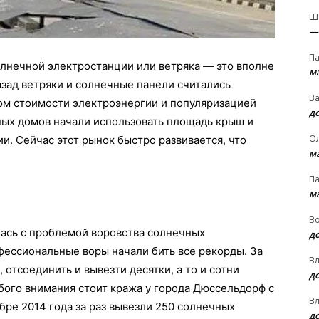
Ш
—
П
солнечной электростанции или ветряка — это вполне
м
зад ветряки и солнечные панели считались
В
том стоимости электроэнергии и популяризацией
д
ных домов начали использовать площадь крыш и
О
и. Сейчас этот рынок быстро развивается, что
м
П
м
В
лась с проблемой воровства солнечных
д
фессиональные воры начали бить все рекорды. За
В
 отсоединить и вывезти десятки, а то и сотни
д
бого внимания стоит кража у города Дюссельдорф с
В
бре 2014 года за раз вывезли 250 солнечных
д