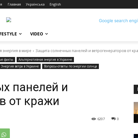
ия
Главная
Українська
English
IFESTYLE
VIDEO
я энергия в мире
Защита солнечных панелей и ветрогенераторов от кр
ые факты
Альтернативная энергия в Украине
Энергия ветра в Украине
Вопросы-ответы по энергии солнца
х панелей и
в от кражи
6207
0