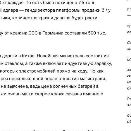
0 кг каждая. То есть было похищено 7,5 тонн
И
 Фидлера — гендиректора платформы продажи б / у
—
тики, количество краж и дальше будет расти.
А
в
у от краж на СЭС в Германии составили 500 тыс.
С
«
 дороги в Китае. Новейшая магистраль состоит из
E
 стеклом, а также включает индуктивную зарядку,
ал
которых электромобилей прямо на ходу. Но как
с
ерез несколько дней после открытия магистрали.
н
 не выяснена, ведь цена солнечных батарей в
б
ажи очень мал и скорее кража связана именно с
О
э
С
о