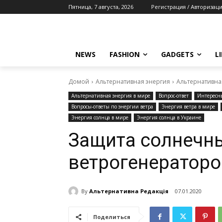
Пятница, 7 августа, 2026
Регистрация / Авторизац
NEWS
FASHION
GADGETS
L
Домой
Альтернативная энергия
Альтернативна
Альтернативная энергия в мире
Вопрос-ответ
Интересн
Вопросы-ответы по энергии ветра
Энергия ветра в мире
Энергия солнца в мире
Энергия солнца в Украине
Защита солнечны
ветрогенераторо
By
Альтернативна Редакція
07.01.2020
Поделиться