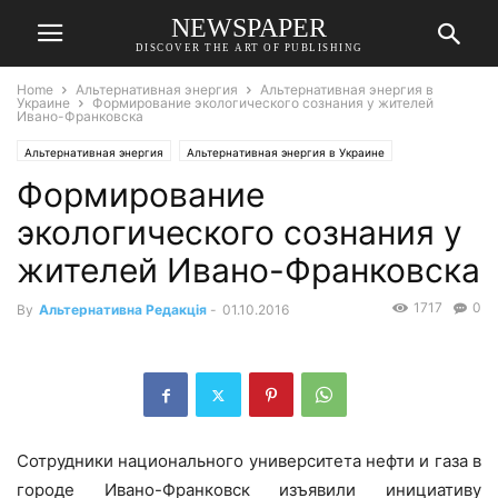
NEWSPAPER
DISCOVER THE ART OF PUBLISHING
Home
Альтернативная энергия
Альтернативная энергия в
Украине
Формирование экологического сознания у жителей
Ивано-Франковска
Альтернативная энергия
Альтернативная энергия в Украине
Формирование
экологического сознания у
жителей Ивано-Франковска
1717
0
By
Альтернативна Редакція
-
01.10.2016
Сотрудники национального университета нефти и газа в
городе Ивано-Франковск изъявили инициативу