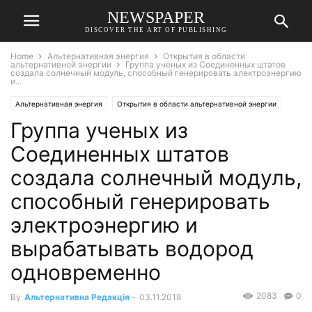
NEWSPAPER
DISCOVER THE ART OF PUBLISHING
Home
Альтернативная энергия
Открытия в области
альтернативной энергии
Группа ученых из Соединенных штатов
создала солнечный модуль, способный генерировать электроэнергию
и...
Альтернативная энергия
Открытия в области альтернативной энергии
Группа ученых из
Соединенных штатов
создала солнечный модуль,
способный генерировать
электроэнергию и
вырабатывать водород
одновременно
2083
0
By
Альтернативна Редакція
-
03.11.2018