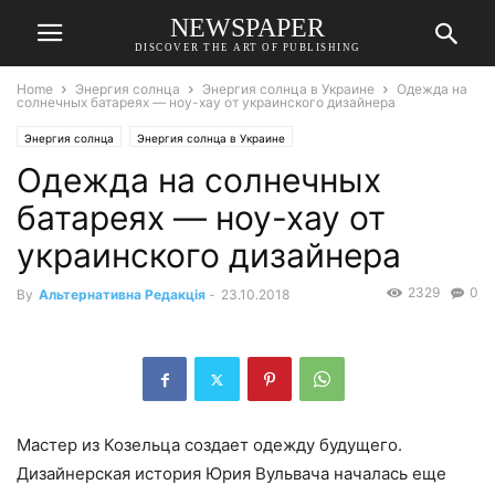
NEWSPAPER
DISCOVER THE ART OF PUBLISHING
Home
Энергия солнца
Энергия солнца в Украине
Одежда на
солнечных батареях — ноу-хау от украинского дизайнера
Энергия солнца
Энергия солнца в Украине
Одежда на солнечных
батареях — ноу-хау от
украинского дизайнера
2329
0
By
Альтернативна Редакція
-
23.10.2018
Мастер из Козельца создает одежду будущего.
Дизайнерская история Юрия Вульвача началась еще