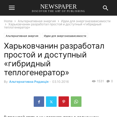
NEWSPAPER
DISCOVER THE ART OF PUBLISHING
Home
Альтернативная энергия
Идеи для энергонезависимости
Харьковчанин разработал простой и доступный «гибридный
теплогенератор»
Альтернативная энергия
Идеи для энергонезависимости
Харьковчанин разработал
простой и доступный
«гибридный
теплогенератор»
1531
0
By
Альтернативна Редакція
-
03.10.2016