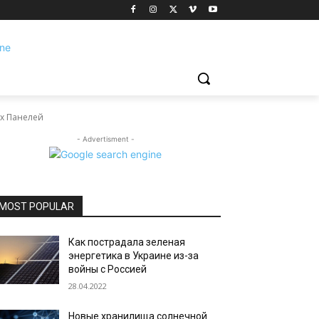
х Панелей
- Advertisment -
MOST POPULAR
Как пострадала зеленая
энергетика в Украине из-за
войны с Россией
28.04.2022
Новые хранилища солнечной