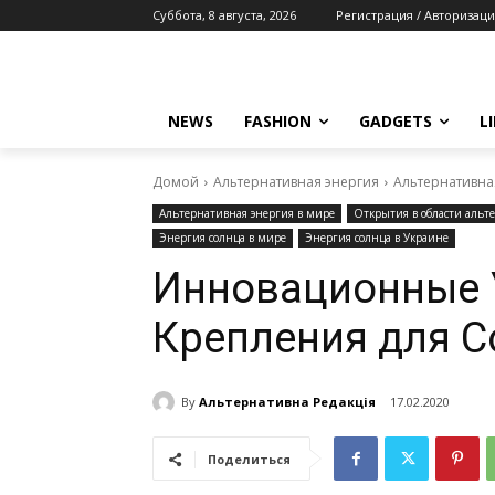
Суббота, 8 августа, 2026
Регистрация / Авторизаци
NEWS
FASHION
GADGETS
L
Домой
Альтернативная энергия
Альтернативна
Альтернативная энергия в мире
Открытия в области альт
Энергия солнца в мире
Энергия солнца в Украине
Инновационные 
Крепления для 
By
Альтернативна Редакція
17.02.2020
Поделиться