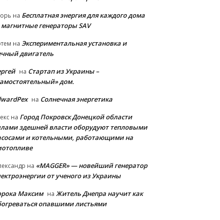
Бесплатная энергия для каждого дома
горь
на
 магнитные генераторы SAV
Экспериментальная установка и
ртем
на
ечный двигатель
ергей
Стартап из Украины –
на
самостоятельный» дом.
dwardPex
Солнечная энергетика
на
Город Покровск Донецкой области
екс
на
илами здешней власти оборудуют тепловыми
асосами и котельными, работающими на
иотопливе
«MAGGER» — новейший генератор
лександр
на
лектроэнергии от ученого из Украины
орока Максим
Житель Днепра научит как
на
богреваться опавшими листьями