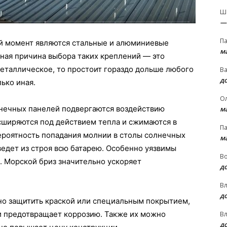
Ш
—
П
й момент являются стальные и алюминиевые
м
ная причина выбора таких креплений — это
еталлическое, то простоит гораздо дольше любого
В
д
ько иная.
О
нечных панелей подвергаются воздействию
м
сширяются под действием тепла и сжимаются в
П
ероятность попадания молнии в столы солнечных
м
ведет из строя всю батарею. Особенно уязвимы
В
. Морской бриз значительно ускоряет
д
В
д
о защитить краской или специальным покрытием,
 и предотвращает коррозию. Также их можно
В
д