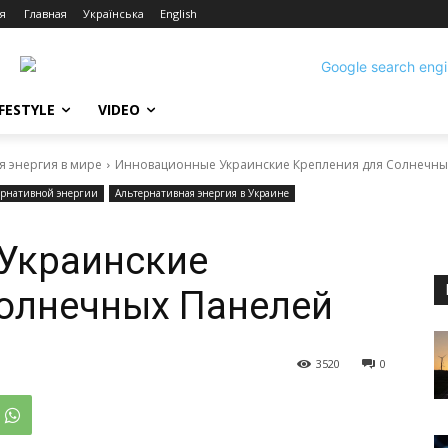
я
Главная
Українська
English
IFESTYLE
VIDEO
я энергия в мире
Инновационные Украинские Крепления для Солнечны
ернативной энергии
Альтернативная энергия в Украине
Украинские
Солнечных Панелей
3520
0