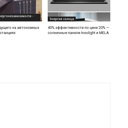
нергонезависимости -
Энергия солнца
дущего на автономных
40% эффективности по цене 20% —
станциях
солнечные панели Insolight и MELA