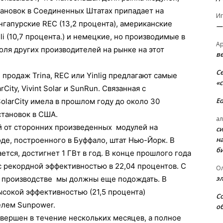
ановок в Соединенных Штатах припадает на
И
ингапурские REC (13,2 процента), американские
—
gli (10,7 процента.) и немецкие, но производимые в
А
оля других производителей на рынке на этот
в
С
продаж Trina, REC или Yinlig предлагают самые
«
ty, Vivint Solar и SunRun. Связанная с
E
larCity имела в прошлом году до около 30
тановок в США.
ал
ей от сторонних произведенных модулей на
с
н
де, построенного в Буффало, штат Нью-Йорк. В
б
ется, достигнет 1 ГВт в год. В конце прошлого года
с рекордной эффективностью в 22,04 процентов. С
О
э
 производстве мы должны еще подождать. В
сокой эффективностью (21,5 процента)
С
елем Sunpower.
о
авершен в течение нескольких месяцев, а полное