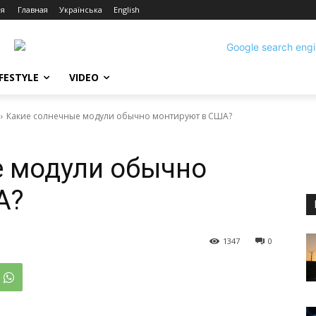
ия
Главная
Українська
English
IFESTYLE
VIDEO
Какие солнечные модули обычно монтируют в США?
е модули обычно
А?
1347
0