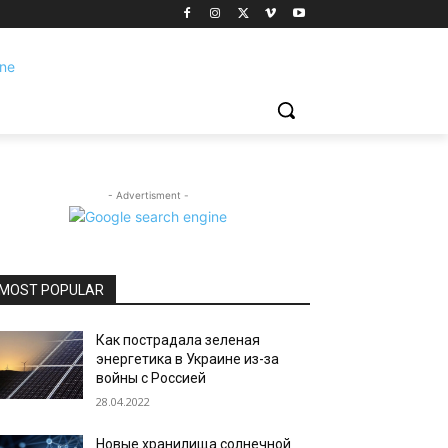
- Advertisment -
MOST POPULAR
Как пострадала зеленая
энергетика в Украине из-за
войны с Россией
28.04.2022
Новые хранилища солнечной