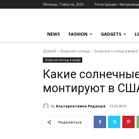
Пятница, 7 августа, 2026
Регистрация / Авторизац
NEWS
FASHION
GADGETS
L
Домой
Энергия солнца
Энергия солнца в мире
Энергия солнца в мире
Какие солнечны
монтируют в СШ
By
Альтернативна Редакція
15.05.2016
Поделиться