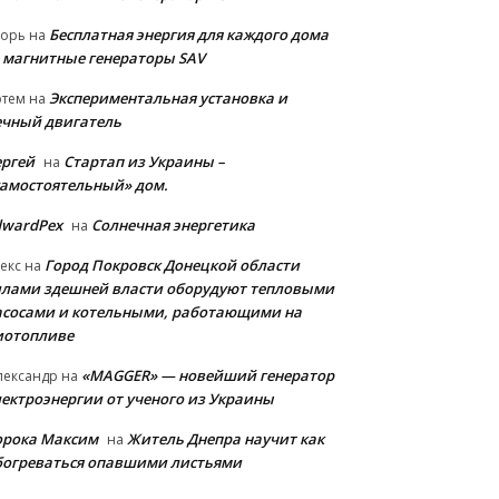
Бесплатная энергия для каждого дома
горь
на
 магнитные генераторы SAV
Экспериментальная установка и
ртем
на
ечный двигатель
ергей
Стартап из Украины –
на
самостоятельный» дом.
dwardPex
Солнечная энергетика
на
Город Покровск Донецкой области
екс
на
илами здешней власти оборудуют тепловыми
асосами и котельными, работающими на
иотопливе
«MAGGER» — новейший генератор
лександр
на
лектроэнергии от ученого из Украины
орока Максим
Житель Днепра научит как
на
богреваться опавшими листьями