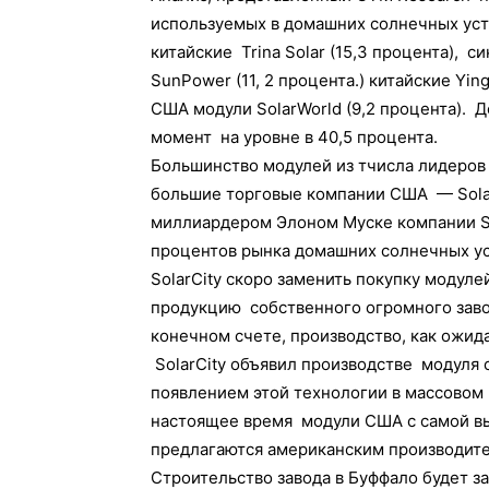
используемых в домашних солнечных уст
китайские Trina Solar (15,3 процента), с
SunPower (11, 2 процента.) китайские Yin
США модули SolarWorld (9,2 процента). Д
момент на уровне в 40,5 процента.
Большинство модулей из тчисла лидеров 
большие торговые компании США — SolarCi
миллиардером Элоном Муске компании So
процентов рынка домашних солнечных ус
SolarCity скоро заменить покупку модул
продукцию собственного огромного заво
конечном счете, производство, как ожида
SolarCity объявил производстве модуля 
появлением этой технологии в массовом
настоящее время модули США с самой вы
предлагаются американским производит
Строительство завода в Буффало будет з