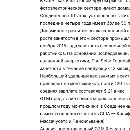
В США , как и на любом другом рынке, б
фотоэлектрической секторе имеют домаш
Соединенных Штатах установлено таких ус
последние четыре года имеет более 50 п
Динамичное развитие рынка солнечной э
росте занятости в этом секторе промышле
ноября 2015 года занятость в солнечной 
работников. На основании исследований,
солнечной энергетики, The Solar Foundat
занятости в течение следующих 12 месяце
Наибольший удельный вес занятых в сек
припадает на монтажников, почти 120 тыс
средняя зарплата составляет $ 21 в час.
GTM представил список марок солнечных 
прошлом году монтажники в Соединенных
самых «солнечных» штатов США — Калиф
Массачусетс и Пенсильвания).
Анализ, представленный GTM Research п