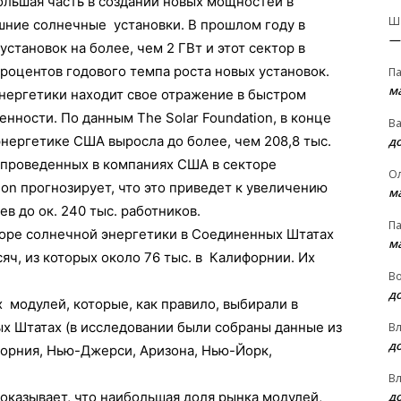
ольшая часть в создании новых мощностей в
Ш
ние солнечные установки. В прошлом году в
—
тановок на более, чем 2 ГВт и этот сектор в
роцентов годового темпа роста новых установок.
П
м
нергетики находит свое отражение в быстром
нности. По данным The Solar Foundation, в конце
В
энергетике США выросла до более, чем 208,8 тыс.
д
 проведенных в компаниях США в секторе
О
ion прогнозирует, что это приведет к увеличению
м
в до ок. 240 тыс. работников.
П
торе солнечной энергетики в Соединенных Штатах
м
яч, из которых около 76 тыс. в Калифорнии. Их
В
д
модулей, которые, как правило, выбирали в
 Штатах (в исследовании были собраны данные из
В
д
орния, Нью-Джерси, Аризона, Нью-Йорк,
В
д
оказывает, что наибольшая доля рынка модулей,