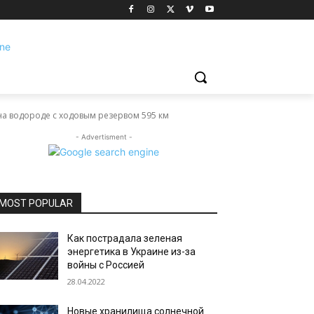
а водороде с ходовым резервом 595 км
- Advertisment -
MOST POPULAR
Как пострадала зеленая
энергетика в Украине из-за
войны с Россией
28.04.2022
Новые хранилища солнечной