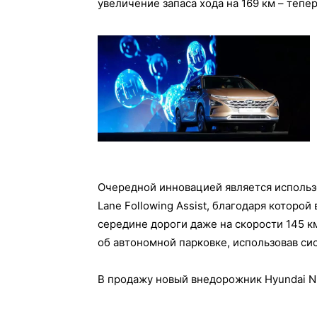
увеличение запаса хода на 169 км – тепер
Очередной инновацией является использ
Lаnе Fоllоwіng Аssіst, благодаря котор
середине дороги даже на скорости 145 км 
об автономной парковке, использовав сис
В продажу новый внедорожник Нyundаі NЕ