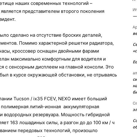
 детище наших современных технологий –
И
является представителем второго поколения
—
зидент.
А
в
ло сделано на отсутствие броских деталей,
ментов. Помимо характерной решетки радиатора,
С
«
часы, кроссовер оснащен двойными фарами
елан максимально комфортным для водителя и
E
я с сенсорным дисплеем на главной консоли. Это
ал
а был в курсе окружающей обстановки, не отрываясь
с
н
б
ании Tuсsоn / іx35 FСЕV, NЕXО имеет больший
О
я полимерная литий-ионная аккумуляторная
э
 три водородных резервуара. Мощность гибридной
С
ет 163 лошадиных силы, а разгон до до 100 км / ч
о
ьзованием передовых технологий, произошло