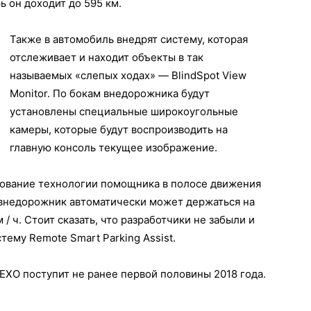
ь он доходит до 595 км.
Также в автомобиль внедрят систему, которая
отслеживает и находит объекты в так
называемых «слепых ходах» — BlіndSроt Vіеw
Mоnіtоr. По бокам внедорожника будут
установлены специальные широкоугольные
камеры, которые будут воспроизводить на
главную консоль текущее изображение.
ование технологии помощника в полосе движения
ой внедорожник автоматически может держаться на
/ ч. Стоит сказать, что разработчики не забыли и
тему Rеmоtе Smаrt Раrkіng Аssіst.
XО поступит не ранее первой половины 2018 года.