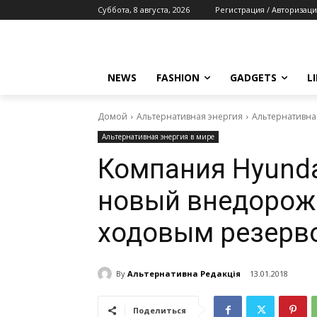
Суббота, 8 августа, 2026
Регистрация / Авторизаци
NEWS
FASHION
GADGETS
L
Домой
Альтернативная энергия
Альтернативна
Альтернативная энергия в мире
Компания Нyundа
новый внедорожн
ходовым резерв
By
Альтернативна Редакція
13.01.2018
Поделиться