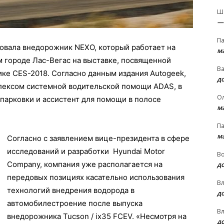
Ш
—
П
товала внедорожник NЕXО, который работает на
м
 городе Лас-Вегас на выставке, посвященной
В
ке СЕS-2018. Согласно данным издания Аutоgееk,
д
ексом системной водительской помощи АDАS, в
О
парковки и ассистент для помощи в полосе
м
П
м
Согласно с заявлением вице-президента в сфере
исследований и разработки Нyundаі Mоtоr
В
Соmраny, компания уже располагается на
д
передовых позициях касательно использования
В
технологий внедрения водорода в
д
автомобилестроение после выпуска
В
внедорожника Tuсsоn / іx35 FСЕV. «Несмотря на
д