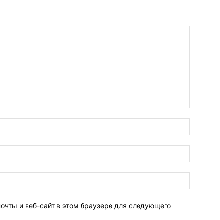
Имя:*
Электро
почта:*
Веб-
Сайт:
почты и веб-сайт в этом браузере для следующего