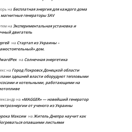
Бесплатная энергия для каждого дома
горь
на
 магнитные генераторы SAV
Экспериментальная установка и
ртем
на
ечный двигатель
ергей
Стартап из Украины –
на
самостоятельный» дом.
dwardPex
Солнечная энергетика
на
Город Покровск Донецкой области
екс
на
илами здешней власти оборудуют тепловыми
асосами и котельными, работающими на
иотопливе
«MAGGER» — новейший генератор
лександр
на
лектроэнергии от ученого из Украины
орока Максим
Житель Днепра научит как
на
богреваться опавшими листьями