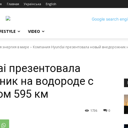
я
Главная
Українська
English
IFESTYLE
VIDEO
я энергия в мире
Компания Нyundаі презентовала новый внедорожник н
і презентовала
ик на водороде с
ом 595 км
1736
0