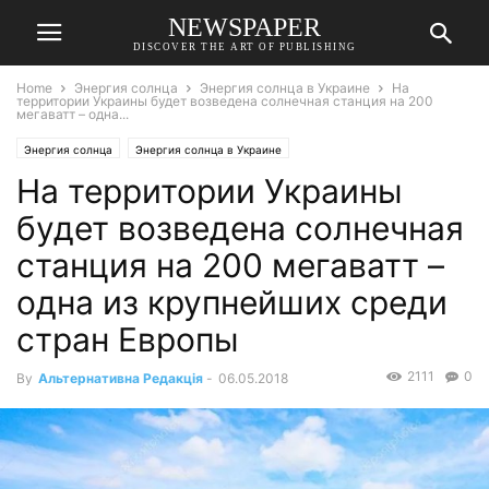
NEWSPAPER
DISCOVER THE ART OF PUBLISHING
Home
Энергия солнца
Энергия солнца в Украине
На
территории Украины будет возведена солнечная станция на 200
мегаватт – одна...
Энергия солнца
Энергия солнца в Украине
На территории Украины
будет возведена солнечная
станция на 200 мегаватт –
одна из крупнейших среди
стран Европы
2111
0
By
Альтернативна Редакція
-
06.05.2018