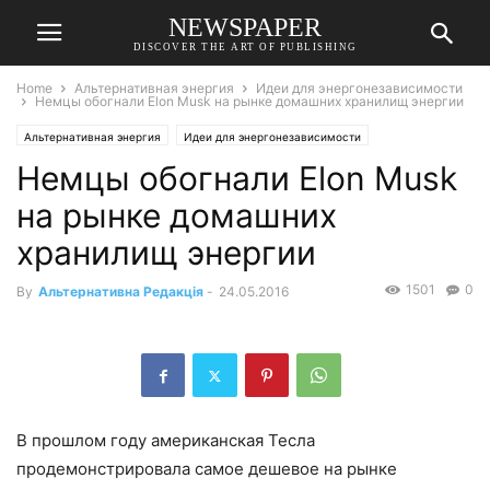
NEWSPAPER
DISCOVER THE ART OF PUBLISHING
Home
Альтернативная энергия
Идеи для энергонезависимости
Немцы обогнали Elon Musk на рынке домашних хранилищ энергии
Альтернативная энергия
Идеи для энергонезависимости
Немцы обогнали Elon Musk
на рынке домашних
хранилищ энергии
1501
0
By
Альтернативна Редакція
-
24.05.2016
В прошлом году американская Тесла
продемонстрировала самое дешевое на рынке