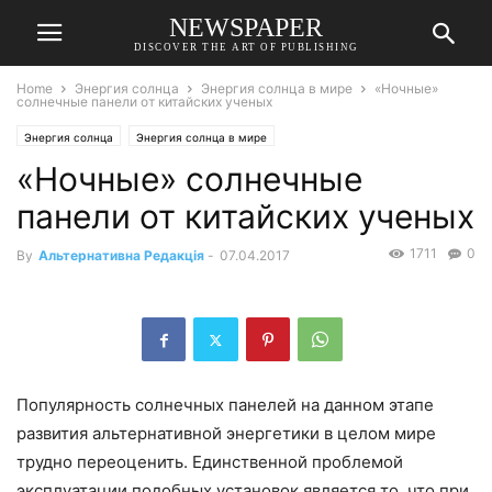
NEWSPAPER
DISCOVER THE ART OF PUBLISHING
Home
Энергия солнца
Энергия солнца в мире
«Ночные»
солнечные панели от китайских ученых
Энергия солнца
Энергия солнца в мире
«Ночные» солнечные
панели от китайских ученых
1711
0
By
Альтернативна Редакція
-
07.04.2017
Популярность солнечных панелей на данном этапе
развития альтернативной энергетики в целом мире
трудно переоценить. Единственной проблемой
эксплуатации подобных установок является то, что при