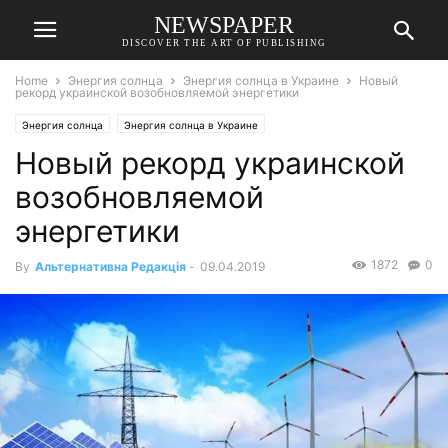
NEWSPAPER
DISCOVER THE ART OF PUBLISHING
Home
Энергия солнца
Энергия солнца в Украине
Новый
рекорд украинской возобновляемой энергетики
Энергия солнца
Энергия солнца в Украине
Новый рекорд украинской
возобновляемой
энергетики
1872
0
By
Альтернативна Редакція
-
09.04.2019