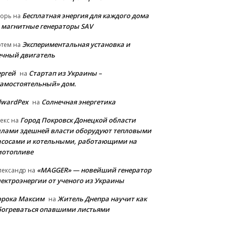
Бесплатная энергия для каждого дома
горь
на
 магнитные генераторы SAV
Экспериментальная установка и
ртем
на
ечный двигатель
ергей
Стартап из Украины –
на
самостоятельный» дом.
dwardPex
Солнечная энергетика
на
Город Покровск Донецкой области
екс
на
илами здешней власти оборудуют тепловыми
асосами и котельными, работающими на
иотопливе
«MAGGER» — новейший генератор
лександр
на
лектроэнергии от ученого из Украины
орока Максим
Житель Днепра научит как
на
богреваться опавшими листьями