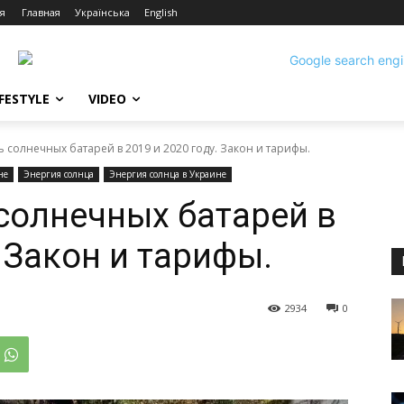
я
Главная
Українська
English
IFESTYLE
VIDEO
 солнечных батарей в 2019 и 2020 году. Закон и тарифы.
не
Энергия солнца
Энергия солнца в Украине
солнечных батарей в
. Закон и тарифы.
2934
0