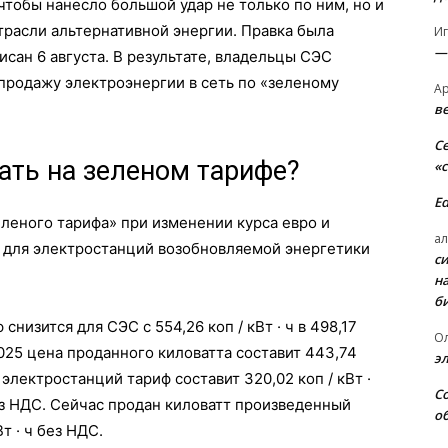
чтобы нанесло большой удар не только по ним, но и
трасли альтернативной энергии. Правка была
И
—
сан 6 августа. В результате, владельцы СЭС
продажу электроэнергии в сеть по «зеленому
А
в
С
ать на зеленом тарифе?
«
E
еленого тарифа» при изменении курса евро и
ал
» для электростанций возобновляемой энергетики
с
н
б
 снизится для СЭС с 554,26 коп / кВт · ч в 498,17
О
я 2025 цена проданного киловатта составит 443,74
э
х электростанций тариф составит 320,02 коп / кВт ·
С
ч без НДС. Сейчас продан киловатт произведенный
о
т · ч без НДС.