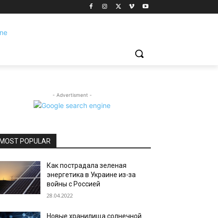
- Advertisment -
MOST POPULAR
Как пострадала зеленая
энергетика в Украине из-за
войны с Россией
28.04.2022
Новые хранилища солнечной