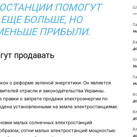
ОСТАНЦИИ ПОМОГУТ
Ш
—
ЕЩЕ БОЛЬШЕ, НО
П
МЕНЬШЕ ПРИБЫЛИ.
м
В
д
гут продавать
О
м
П
акон о реформе зеленой энергетики. Он является
м
вителей отрасли и законодательства Украины.
В
е правки о запрете продажи электроэнергии по
д
ведена установленными на земле электростанциями.
В
д
новки малых солнечных электростанций
В
 образом, сотни малых электростанций мощностью
д