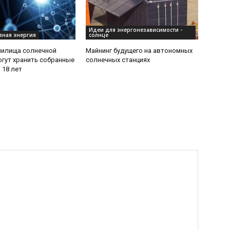
Идеи для энергонезависимости -
вная энергия
солнце
нилища солнечной
Майнинг будущего на автономных
огут хранить собранные
солнечных станциях
 18 лет