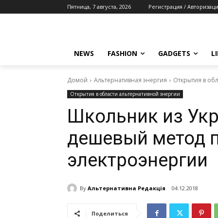
Пятница, 7 августа, 2026
Регистрация / Авторизац
NEWS
FASHION
GADGETS
L
Домой
Альтернативная энергия
Открытия в об
Открытия в области альтернативной энергии
Школьник из Ук
дешевый метод 
электроэнергии
By
Альтернативна Редакція
04.12.2018
Поделиться