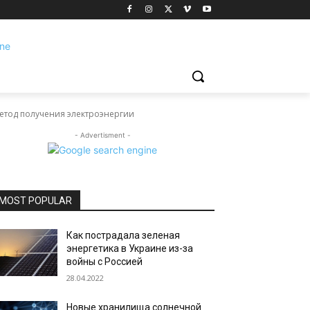
етод получения электроэнергии
- Advertisment -
MOST POPULAR
Как пострадала зеленая
энергетика в Украине из-за
войны с Россией
28.04.2022
Новые хранилища солнечной