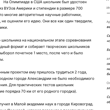
На Олимпиаде в США школьник был удостоен
И
из ВУЗов Америки и стипендии в размере 700
—
то многие авторитетные научные работники,
 не оценили его идею. Они все как один твердили,
А
в
зики.
С
о школьника на национальном этапе соревнования
«
родный формат и собирает творческих школьников
E
выборол почетное 1 место, после чего и было
ал
ы.
с
н
нным проектом ему пришлось трудиться 2 года,
б
о родном городе Александрии не было необходимого
О
ния. Для практических тестов школьник
э
ие порядка 70 км от его родного городка).
С
о
лучил в Малой академии наук в городе Кировоград.