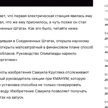
Ш
—
ет, что первая электрическая станция явилась ему
П
ал, что же ему приснилось, а чуть позже он стал
м
нных Штатах. Как это было, читайте ниже.
В
д
одившая в Соединенных Штатах, открыла научному
О
 открыть малозатратный в финансовом плане способ
м
 облаков. Руководство Олимпиады нарекло
ергетике».
П
м
боты изобретения Самуила Кругляка отслеживают
В
ный руководитель секции при КМАНУМ, которую
д
 установка способна не только генерировать
В
е воду. Изобретение Самуила позволяет получать
д
ах на запуск.
В
д