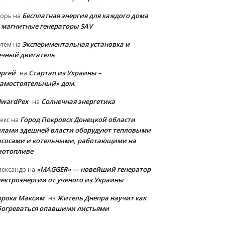
Бесплатная энергия для каждого дома
горь
на
 магнитные генераторы SAV
Экспериментальная установка и
ртем
на
ечный двигатель
ергей
Стартап из Украины –
на
самостоятельный» дом.
dwardPex
Солнечная энергетика
на
Город Покровск Донецкой области
екс
на
илами здешней власти оборудуют тепловыми
асосами и котельными, работающими на
иотопливе
«MAGGER» — новейший генератор
лександр
на
лектроэнергии от ученого из Украины
орока Максим
Житель Днепра научит как
на
богреваться опавшими листьями