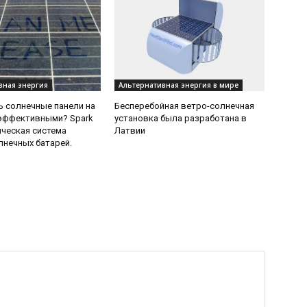
вная энергия
Альтернативная энергия в мире
ь солнечные панели на
Бесперебойная ветро-солнечная
 эффективными? Spark
установка была разработана в
ческая система
Латвии
лнечных батарей.