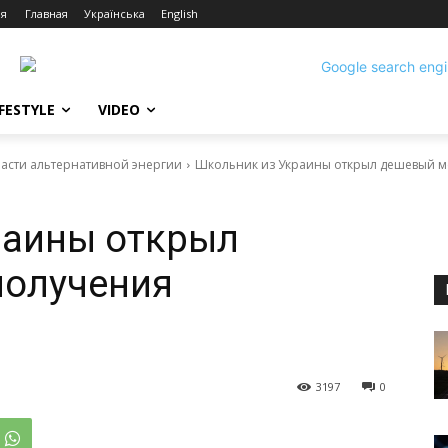
ия
Главная
Українська
English
IFESTYLE
VIDEO
ласти альтернативной энергии
Школьник из Украины открыл дешевый м
раины открыл
получения
3197
0