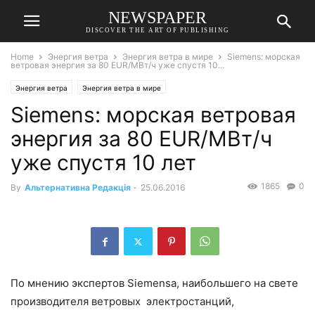
NEWSPAPER
DISCOVER THE ART OF PUBLISHING
Home
Энергия ветра
Энергия ветра в мире
Siemens: морская
ветровая энергия за 80 EUR/МВт/ч уже спустя 10...
Энергия ветра
Энергия ветра в мире
Siemens: морская ветровая
энергия за 80 EUR/МВт/ч
уже спустя 10 лет
1865
0
By
Альтернативна Редакція
-
25.06.2016
По мнению экспертов Siemensa, наибольшего на свете
производителя ветровых электростанций,