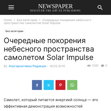
NEWSPAPER
DISCOVER THE ART OF PUBLISHING
Home
Без категории
Очередные покорения небесного
пространства самолетом Solar Impulse
Без категории
Очередные покорения
небесного пространства
самолетом Solar Impulse
1061
0
By
Альтернативна Редакція
-
18.05.2016
Самолет, который питается энергией солнца — это
эффективная демонстрация возможностей