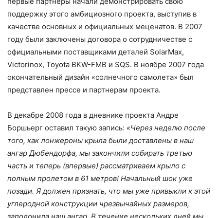
первые партнеры начали демонстрировать свою
поддержку этого амбициозного проекта, выступив в
качестве основных и официальных меценатов. В 2007
году были заключены договора о сотрудничестве с
официальными поставщиками деталей SolarMax,
Victorinox, Toyota BKW-FMB и SQS. В ноябре 2007 года
окончательный дизайн «солнечного самолета» был
представлен прессе и партнерам проекта.
В декабре 2008 года в дневнике проекта Андре
Боршьерг оставил такую ​​запись:
«Через неделю после
того, как лонжероны крыла были доставлены в наш
ангар Дюбендорфа, мы закончили собирать третью
часть и теперь (впервые) рассматриваем крыло с
полным пролетом в 61 метров! Начальный шок уже
позади. Я должен признать, что мы уже привыкли к этой
углеродной конструкции чрезвычайных размеров,
заполонила наш ангар. В течение нескольких дней мы