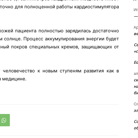
таточно для полноценной работы кардиостимулятора
И
—
А
 кожей пациента полностью зарядилась достаточно
в
ом солнце. Процесс аккумулирования энергии будет
С
жный покров специальных кремов, защищающих от
«
E
 человечество к новым ступеням развития как в
ал
в медицине.
с
н
б
О
э
С
о