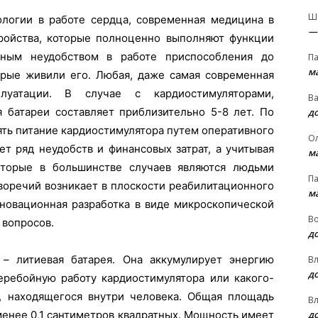
Ш
логии в работе сердца, современная медицина в
—
ройства, которые полноценно выполняют функции
нным неудобством в работе приспособления до
П
м
орые живили его. Любая, даже самая современная
луатации. В случае с кардиостимуляторами,
В
 батареи составляет приблизительно 5-8 лет. По
д
ять питание кардиостимулятора путем оперативного
О
т ряд неудобств и финансовых затрат, а учитывая
м
оторые в большинстве случаев являются людьми
П
воречий возникает в плоскости реабилитационного
м
нновационная разработка в виде микроскопической
В
 вопросов.
д
 – литиевая батарея. Она аккумулирует энергию
В
д
еребойную работу кардиостимулятора или какого-
, находящегося внутри человека. Общая площадь
В
д
менее 0,1 сантиметров квадратных. Мощность имеет