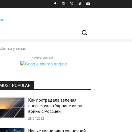
аботки ученых.
- Advertisment -
MOST POPULAR
Как пострадала зеленая
энергетика в Украине из-за
войны с Россией
28.04.2022
Новые хранилища солнечной