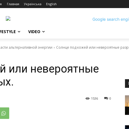
я
Главная
Українська
English
IFESTYLE
VIDEO
ласти альтернативной энергии
Солнце под кожей или невероятные разр
й или невероятные
ых.
1536
0