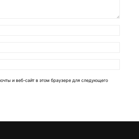
Имя:*
Электро
почта:*
Веб-
Сайт:
почты и веб-сайт в этом браузере для следующего