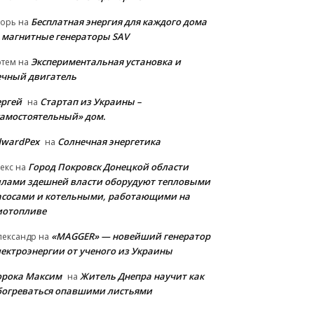
Бесплатная энергия для каждого дома
горь
на
 магнитные генераторы SAV
Экспериментальная установка и
ртем
на
ечный двигатель
ергей
Стартап из Украины –
на
самостоятельный» дом.
dwardPex
Солнечная энергетика
на
Город Покровск Донецкой области
екс
на
илами здешней власти оборудуют тепловыми
асосами и котельными, работающими на
иотопливе
«MAGGER» — новейший генератор
лександр
на
лектроэнергии от ученого из Украины
орока Максим
Житель Днепра научит как
на
богреваться опавшими листьями