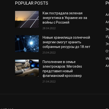
POPULAR POSTS
P
Как пострадала зеленая
А
энергетика в Украине из-за
А
войны с Россией
28.04.2022
Э
И
Новые хранилища солнечной
энергии смогут хранить
Э
собранные ресурсы до 18 лет
О
25.04.2022
И
Пополнение в семье
А
электрокаров: Mercedes
представил новый
флагманский кроссовер
21.04.2022