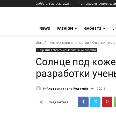
Суббота, 8 августа, 2026
Регистрация / Авторизаци
NEWS
FASHION
GADGETS
L
Домой
Альтернативная энергия
Открытия в об
Открытия в области альтернативной энергии
Солнце под коже
разработки учен
By
Альтернативна Редакція
04.10.2016
Поделиться