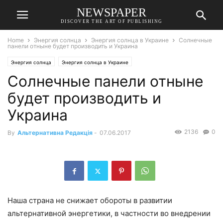
NEWSPAPER
DISCOVER THE ART OF PUBLISHING
Home
Энергия солнца
Энергия солнца в Украине
Солнечные
панели отныне будет производить и Украина
Энергия солнца
Энергия солнца в Украине
Солнечные панели отныне
будет производить и
Украина
2136
0
By
Альтернативна Редакція
-
07.06.2017
Наша страна не снижает обороты в развитии
альтернативной энергетики, в частности во внедрении