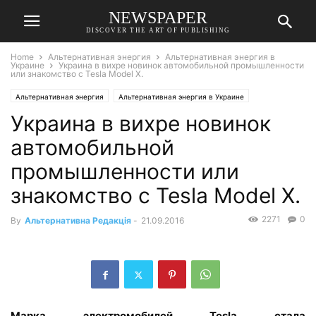
NEWSPAPER
DISCOVER THE ART OF PUBLISHING
Home
Альтернативная энергия
Альтернативная энергия в
Украине
Украина в вихре новинок автомобильной промышленности
или знакомство с Tesla Model X.
Альтернативная энергия
Альтернативная энергия в Украине
Украина в вихре новинок
автомобильной
промышленности или
знакомство с Tesla Model X.
2271
0
By
Альтернативна Редакція
-
21.09.2016
Марка электромобилей Tesla стала