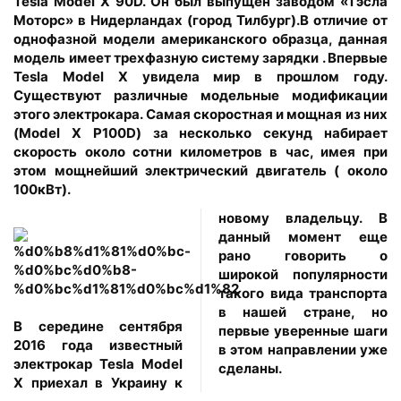
Tesla Model X 90D. Он был выпущен заводом «Тэсла
Моторс» в Нидерландах (город Тилбург).В отличие от
однофазной модели американского образца, данная
модель имеет трехфазную систему зарядки . Впервые
Tesla Model X увидела мир в прошлом году.
Существуют различные модельные модификации
этого электрокара. Самая скоростная и мощная из них
(Model X P100D) за несколько секунд набирает
скорость около сотни километров в час, имея при
этом мощнейший электрический двигатель ( около
100кВт).
новому владельцу. В
данный момент еще
рано говорить о
широкой популярности
такого вида транспорта
в нашей стране, но
В середине сентября
первые уверенные шаги
2016 года известный
в этом направлении уже
электрокар Tesla Model
сделаны.
X приехал в Украину к