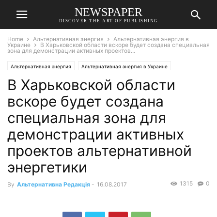
NEWSPAPER
DISCOVER THE ART OF PUBLISHING
Home
Альтернативная энергия
Альтернативная энергия в
Украине
В Харьковской области вскоре будет создана специальная
зона для демонстрации активных проектов...
Альтернативная энергия
Альтернативная энергия в Украине
В Харьковской области
вскоре будет создана
специальная зона для
демонстрации активных
проектов альтернативной
энергетики
1315
0
By
Альтернативна Редакція
-
16.08.2017