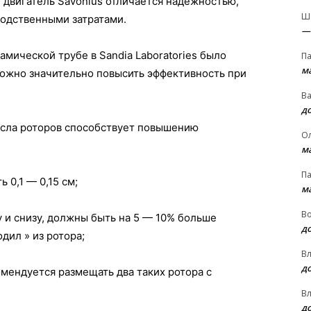
, двигатель Savonius отличается надежностью,
Ш
водственными затратами.
—
амической трубе в Sandia Laboratories было
П
м
можно значительно повысить эффективность при
В
д
исла роторов способствует повышению
О
м
П
 0,1 — 0,15 см;
м
В
 и снизу, должны быть на 5 — 10% больше
д
дил » из ротора;
В
д
мендуется размещать два таких ротора с
В
д