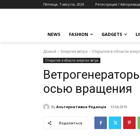
Пятница, 7 августа, 2026
Регистрация / Авторизац
NEWS
FASHION
GADGETS
L
Домой
Энергия ветра
Открытия в области энер
Открытия в области энергии ветра
Ветрогенераторы
осью вращения
By
Альтернативна Редакція
13.06.2019
Поделиться