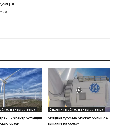
дакція
om.ua
области энергии ветра
Открытия в области энергии ветра
тряных электростанций
Мощная турбина окажет большое
ющую среду
влияние на сферу