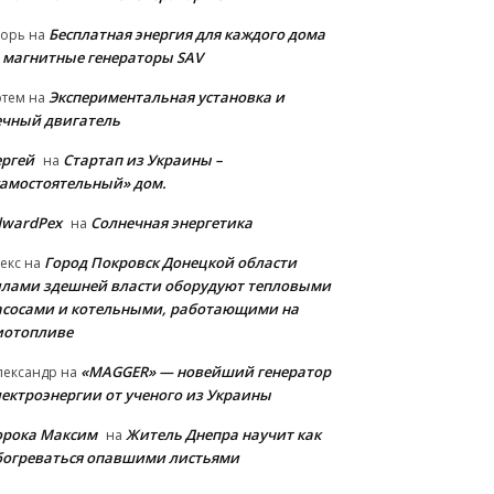
Бесплатная энергия для каждого дома
горь
на
 магнитные генераторы SAV
Экспериментальная установка и
ртем
на
ечный двигатель
ергей
Стартап из Украины –
на
самостоятельный» дом.
dwardPex
Солнечная энергетика
на
Город Покровск Донецкой области
екс
на
илами здешней власти оборудуют тепловыми
асосами и котельными, работающими на
иотопливе
«MAGGER» — новейший генератор
лександр
на
лектроэнергии от ученого из Украины
орока Максим
Житель Днепра научит как
на
богреваться опавшими листьями