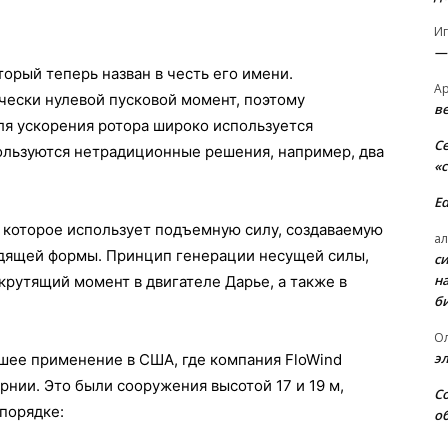
И
—
торый теперь назван в честь его имени.
А
чески нулевой пусковой момент, поэтому
в
ля ускорения ротора широко используется
С
пользуются нетрадиционные решения, например, два
«
E
 которое использует подъемную силу, создаваемую
ал
одящей формы. Принцип генерации несущей силы,
с
н
крутящий момент в двигателе Дарье, а также в
б
О
э
шее применение в США, где компания FloWind
рнии. Это были сооружения высотой 17 и 19 м,
С
порядке:
о