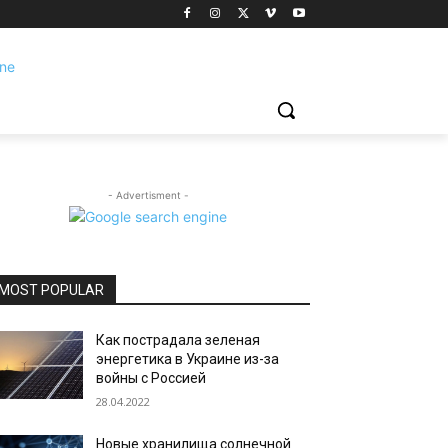
- Advertisment -
MOST POPULAR
Как пострадала зеленая
энергетика в Украине из-за
войны с Россией
28.04.2022
Новые хранилища солнечной