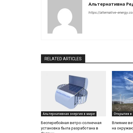
Альтернативна Ре
https://alternative-energy.c
RELATED ARTICLES
Альтернативная энергия в мире
Открытия в 
Бесперебойная ветро-солнечная
Влияние ве
установка была разработана в
на окружа