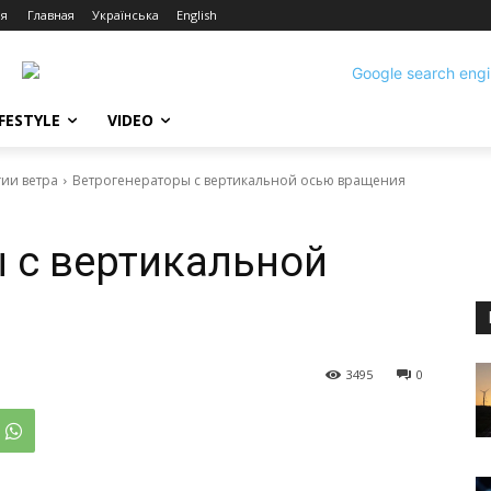
ия
Главная
Українська
English
IFESTYLE
VIDEO
гии ветра
Ветрогенераторы с вертикальной осью вращения
 с вертикальной
3495
0