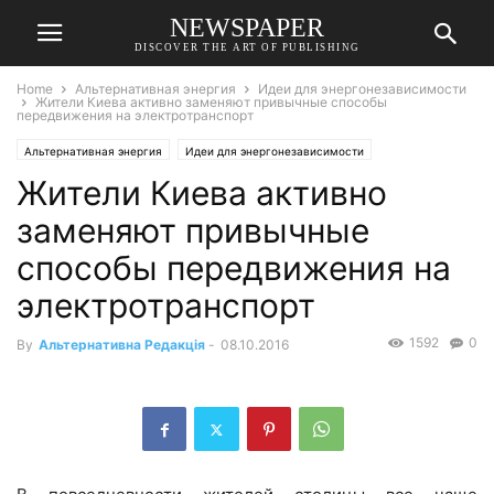
NEWSPAPER
DISCOVER THE ART OF PUBLISHING
Home
Альтернативная энергия
Идеи для энергонезависимости
Жители Киева активно заменяют привычные способы
передвижения на электротранспорт
Альтернативная энергия
Идеи для энергонезависимости
Жители Киева активно
заменяют привычные
способы передвижения на
электротранспорт
1592
0
By
Альтернативна Редакція
-
08.10.2016