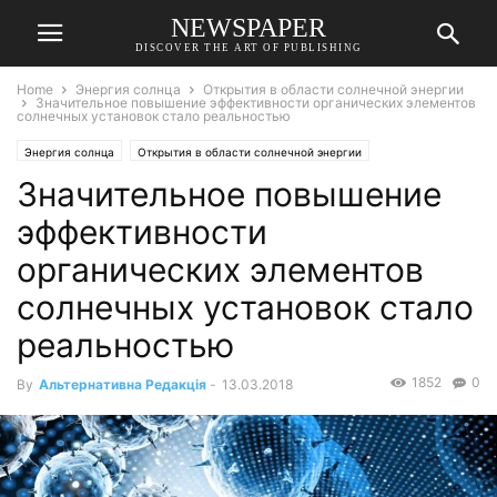
NEWSPAPER
DISCOVER THE ART OF PUBLISHING
Home
Энергия солнца
Открытия в области солнечной энергии
Значительное повышение эффективности органических элементов
солнечных установок стало реальностью
Энергия солнца
Открытия в области солнечной энергии
Значительное повышение
эффективности
органических элементов
солнечных установок стало
реальностью
1852
0
By
Альтернативна Редакція
-
13.03.2018