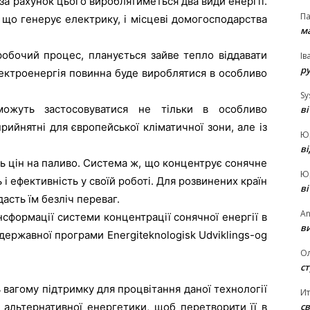
за рахунок цього вироблятиметься два види енергії.
П
 що генерує електрику, і місцеві домогосподарства
ма
обочий процес, планується зайве тепло віддавати
Ів
р
лектроенергія повинна буде вироблятися в особливо
Sy
можуть застосовуватися не тільки в особливо
в
рийнятні для європейської кліматичної зони, але із
Ю
в
ть цін на паливо. Система ж, що концентрує сонячне
Ю
і ефективність у своїй роботі. Для розвинених країн
в
асть їм безліч переваг.
An
нсформації системи концентрації сонячної енергії в
ви
 державної програми Energiteknologisk Udviklings-og
О
ст
ть вагому підтримку для процвітання даної технології
И
св
у альтернативної енергетики, щоб перетворити її в