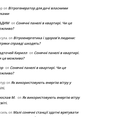
Вітрогенератор для дачі власними
ор
on
уками
АДИМ
Сонячні панелі в квартирі. Чи це
on
ожливо?
Вітроенергетика і здоров’я людини:
сула.
on
ітряки cправді шкодять?
адточей Кирилл
Сонячні панелі в квартирі.
on
и це можливо?
ор
Сонячні панелі в квартирі. Чи це
on
ожливо?
Як використовують енергію вітру у
тур
on
іті.
рослав М.
Як використовують енергію вітру
on
світі.
Малі сонячні станції здатні врятувати
асиль
on