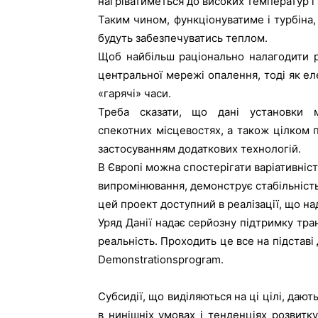
нагріватиметься до високих температур і 
Таким чином, функціонуватиме і турбіна,
будуть забезпечуватись теплом.
Щоб найбільш раціонально налагодити р
центральної мережі опалення, тоді як е
«гарячі» часи.
Треба сказати, що дані установки 
спекотних місцевостях, а також цілком п
застосуванням додаткових технологій.
В Європі можна спостерігати варіативніс
випромінювання, демонструє стабільність 
цей проект доступний в реалізації, що над
Уряд Данії надає серйозну підтримку тра
реальність. Проходить це все на підставі
Demonstrationsprogram.
Субсидії, що виділяються на ці цілі, даю
в нинішніх умовах і тенденціях розвитк