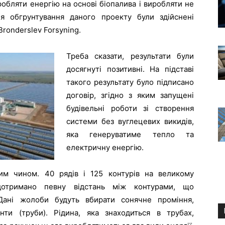
робляти енергію на основі біопалива і виробляти не
я обгрунтування даного проекту були здійснені
ronderslev Forsyning.
Треба сказати, результати були
досягнуті позитивні. На підставі
такого результату було підписано
договір, згідно з яким запущені
будівельні роботи зі створення
системи без вуглецевих викидів,
яка генеруватиме тепло та
електричну енергію.
им чином. 40 рядів і 125 контурів на великому
отримано певну відстань між контурами, що
Дані жолоби будуть вбирати сонячне проміння,
ти (труби). Рідина, яка знаходиться в трубах,