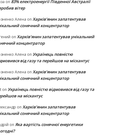
83% електроенергії Південної Австралії
иза
on
иробив вітер
Харків’янин запатентував
озненко Алена
on
нікальний сонячний концентратор
Харків’янин запатентував унікальний
гений
on
онячний концентратор
Українець повністю
озненко Алена
on
дмовився від газу та перейшов на міскантус
Харків’янин запатентував
озненко Алена
on
нікальний сонячний концентратор
Українець повністю відмовився від газу та
t
on
ерейшов на міскантус
Харків’янин запатентував
лександр
on
нікальний сонячний концентратор
Яка вартість сонячної енергетики
дрій
on
огодні?