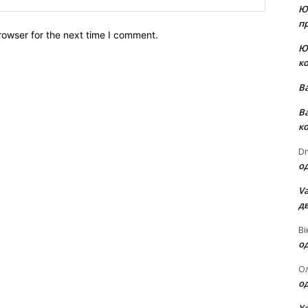
Ю
пр
rowser for the next time I comment.
Ю
к
В
В
к
Dm
о
Va
д
Ві
о
О
о