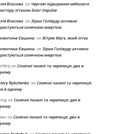
лія Власова
Чергові підкорення небесного
on
остору літаком Solar Impulse
лія Власова
Зірки Голівуду активно
on
ористуються сонячною енергією
алентина Євшина
Вітряк Mars, який літає
on
алентина Євшина
Зірки Голівуду активно
on
ористуються сонячною енергією
Сонячні панелі та черепиця: два в
Yttriy
on
дному
lery Rybchenko
Сонячні панелі та черепиця:
on
ва в одному
Сонячні панелі та черепиця: два в
ктор
on
дному
Сонячні панелі та черепиця: два в
лекс
on
дному