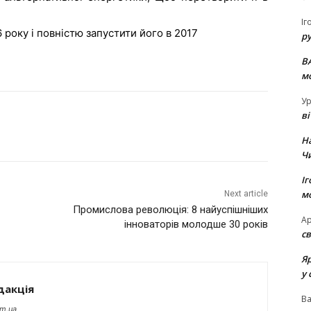
Іг
 року і повністю запустити його в 2017
р
В
м
Ур
в
Н
Ч
Іг
м
Next article
Промислова революція: 8 найуспішніших
Ар
інноваторів молодше 30 років
св
Я
у 
дакція
В
om.ua