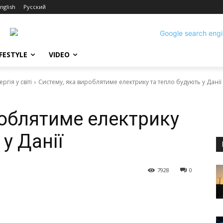
nglish
Русский
IFESTYLE
VIDEO
гія у світі
Систему, яка вироблятиме електрику та тепло будують у Данії
роблятиме електрику
у Данії
7928
0