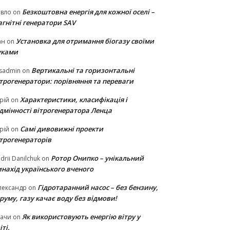
Безкоштовна енергія для кожної оселі –
авло
on
гнітні генератори SAV
Установка для отримання біогазу своїми
ан
on
уками
Вертикальні та горизонтальні
sadmin
on
ітрогенератори: порівняння та переваги
Характеристики, класифікація і
рій
on
ідмінності вітрогенератора Ленца
Самі дивовижні проекти
рій
on
ітрогенераторів
Ротор Онипко – унікальний
drii Danilchuk
on
нахід українського вченого
Гідротаранний насос – без бензину,
лександр
on
руму, газу качає воду без відмови!
Як використовують енергію вітру у
тачи
on
іті.