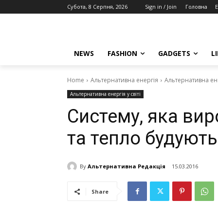
Субота, 8 Серпня, 2026
Sign in / Join
Головна
E
NEWS
FASHION
GADGETS
L
Home
Альтернативна енергія
Альтернативна енер
Альтернативна енергія у світі
Систему, яка ви
та тепло будують 
By
Альтернативна Редакція
15.03.2016
Share