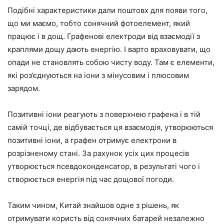
Подібні характеристики дали поштовх для появи того,
що ми маємо, тобто сонячний фотоелемент, який
працює і в дощ. Графенові електроди від взаємодії з
краплями дощу дають енергію. І варто враховувати, що
опади не становлять собою чисту воду. Там є елементи,
які роз’єднуються на іони з мінусовим і плюсовим
зарядом.
Позитивні іони реагують з поверхнею графена і в тій
самій точці, де відбувається ця взаємодія, утворюються
позитивні іони, а графен отримує електрони в
розрізненому стані. За рахунок усіх цих процесів
утворюється псевдоконденсатор, в результаті чого і
створюється енергія під час дощової погоди.
Таким чином, Китай знайшов одне з рішень, як
отримувати користь від сонячних батарей незалежно