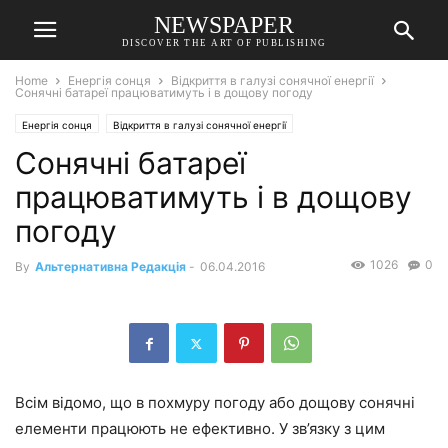
NEWSPAPER
DISCOVER THE ART OF PUBLISHING
Home
Енергія сонця
Відкриття в галузі сонячної енергії
Сонячні батареї працюватимуть і в дощову погоду
Енергія сонця
Відкриття в галузі сонячної енергії
Сонячні батареї
працюватимуть і в дощову
погоду
1026
0
By
Альтернативна Редакція
-
06.04.2016
Всім відомо, що в похмуру погоду або дощову сонячні
елементи працюють не ефективно. У зв’язку з цим