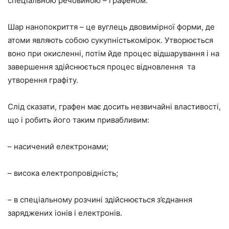
спеціальною речовиною – графеном.
Шар нанопокриття – це вуглець двовимірної форми, де
атоми являють собою сукупністькомірок. Утворюється
воно при окисленні, потім йде процес відшарування і на
завершення здійснюється процес відновлення та
утворення графіту.
Слід сказати, графен має досить незвичайні властивості,
що і робить його таким привабливим:
– насичений електронами;
– висока електропровідність;
– в спеціальному розчині здійснюється з’єднання
заряджених іонів і електронів.