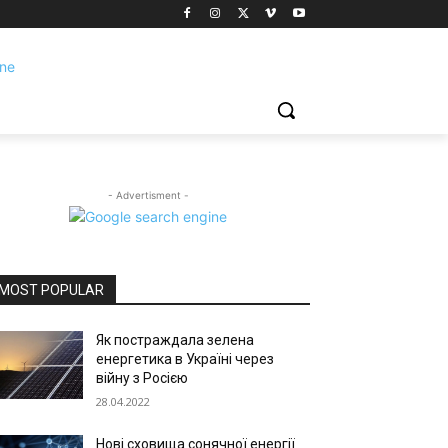
- Advertisment -
MOST POPULAR
Як постраждала зелена
енергетика в Україні через
війну з Росією
28.04.2022
Нові сховища сонячної енергії