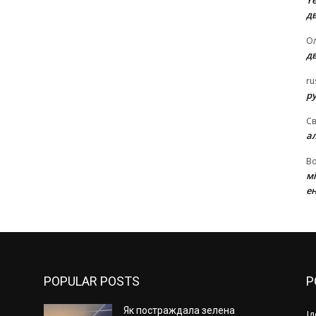
Ye
д
Ол
д
ru
ру
Св
а
В
м
ен
POPULAR POSTS
P
Як постраждала зелена
І