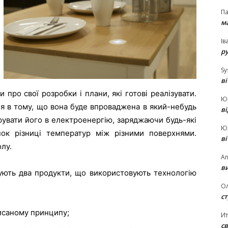
П
ма
Ів
р
Sy
в
и про свої розробки і плани, які готові реалізувати.
Ю
дея в тому, що вона буде впроваджена в який-небудь
в
рувати його в електроенергію, заряджаючи будь-які
Ю
ок різниці температур між різними поверхнями.
в
лу.
An
ви
сують два продукти, що використовують технологію
О
ст
исаному принципу;
И
св