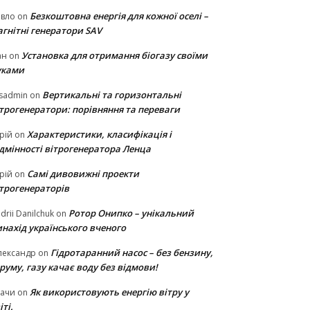
Безкоштовна енергія для кожної оселі –
авло
on
гнітні генератори SAV
Установка для отримання біогазу своїми
ан
on
уками
Вертикальні та горизонтальні
sadmin
on
ітрогенератори: порівняння та переваги
Характеристики, класифікація і
рій
on
ідмінності вітрогенератора Ленца
Самі дивовижні проекти
рій
on
ітрогенераторів
Ротор Онипко – унікальний
drii Danilchuk
on
нахід українського вченого
Гідротаранний насос – без бензину,
лександр
on
руму, газу качає воду без відмови!
Як використовують енергію вітру у
тачи
on
іті.