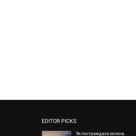
EDITOR PICKS
Як постраждала зелена