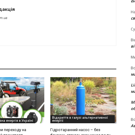
е
дакція
На
св
om.ua
Су
В
в
М
В
м
Li
м
М
о
Відкриття в галузі альтернативної
В
на енергія в Україні
енергії
Ав
и переходу на
Гідротаранний насос – без