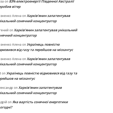
83% електроенергії Південної Австралії
иза
on
иробив вітер
Харків’янин запатентував
озненко Алена
on
нікальний сонячний концентратор
Харків’янин запатентував унікальний
гений
on
онячний концентратор
Українець повністю
озненко Алена
on
дмовився від газу та перейшов на міскантус
Харків’янин запатентував
озненко Алена
on
нікальний сонячний концентратор
Українець повністю відмовився від газу та
t
on
ерейшов на міскантус
Харків’янин запатентував
лександр
on
нікальний сонячний концентратор
Яка вартість сонячної енергетики
дрій
on
огодні?