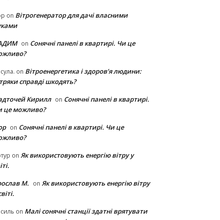
Вітрогенератор для дачі власними
ор
on
уками
АДИМ
Сонячні панелі в квартирі. Чи це
on
ожливо?
Вітроенергетика і здоров’я людини:
сула.
on
ітряки cправді шкодять?
адточей Кирилл
Сонячні панелі в квартирі.
on
и це можливо?
ор
Сонячні панелі в квартирі. Чи це
on
ожливо?
Як використовують енергію вітру у
тур
on
іті.
рослав М.
Як використовують енергію вітру
on
світі.
Малі сонячні станції здатні врятувати
асиль
on