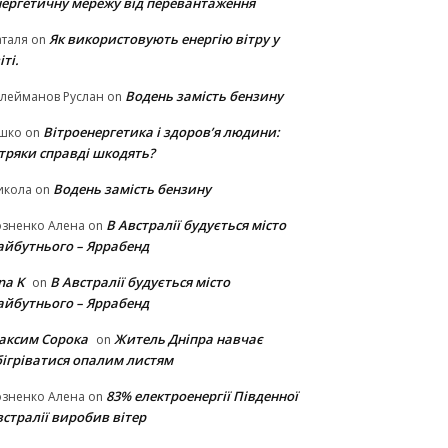
нергетичну мережу від перевантаження
Як використовують енергію вітру у
таля
on
іті.
Водень замість бензину
лейманов Руслан
on
Вітроенергетика і здоров’я людини:
ішко
on
ітряки cправді шкодять?
Водень замість бензину
икола
on
В Австралії будується місто
озненко Алена
on
айбутнього – Яррабенд
na K
В Австралії будується місто
on
айбутнього – Яррабенд
аксим Сорока
Житель Дніпра навчає
on
бігріватися опалим листям
83% електроенергії Південної
озненко Алена
on
стралії виробив вітер