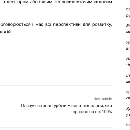
ід телевізором або іншим тепловиділяючим силовим
Іг
р
говорюється і має всі перспективи для розвитку,
В
м
логій
Ур
в
Н
Ч
Іг
м
Ар
св
Next article
Плавучі вітрові турбіни – нова технологія, яка
Я
працює на вcі 100%
у 
В