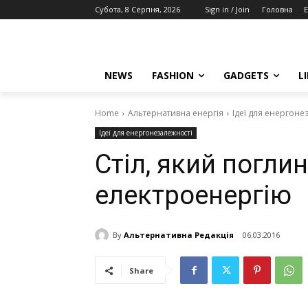
Субота, 8 Серпня, 2026
Sign in / Join
Головна
E
NEWS
FASHION
GADGETS
L
Home
Альтернативна енергія
Ідеї для енергоне
Ідеї для енергонезалежності
Стіл, який погли
електроенергію
By
Альтернативна Редакція
06.03.2016
Share