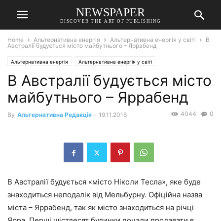
NEWSPAPER
DISCOVER THE ART OF PUBLISHING
Home
Альтернативна енергія
Альтернативна енергія у світі
В
Австралії будується місто майбутнього – Яррабенд
Альтернативна енергія
Альтернативна енергія у світі
В Австралії будується місто
майбутнього – Яррабенд
4044
0
By
Альтернативна Редакція
-
19.11.2016
В Австралії будується «місто Ніколи Тесла», яке буде
знаходиться неподалік від Мельбурну. Офіційна назва
міста – Яррабенд, так як місто знаходиться на річці
Ярра. Перші шістдесят будинки почали продавати в