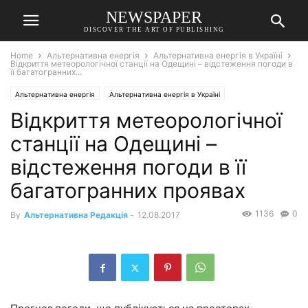
NEWSPAPER
DISCOVER THE ART OF PUBLISHING
Home
Альтернативна енергія
Альтернативна енергія в Україні
Відкриття метеорологічної станції на Одещині – відстеження погоди в
її багатогранних...
Альтернативна енергія
Альтернативна енергія в Україні
Відкриття метеорологічної
станції на Одещині –
відстеження погоди в її
багатогранних проявах
1136
0
By
Альтернативна Редакція
-
12.08.2017