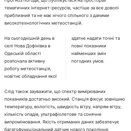
Прогноз погоди, що публікується на просторах
тематичних інтернет-ресурсів, частіше за все доволі
приблизний та не має нічого спільного з даними
високотехнологічних метеостанцій.
На сьогоднішній день в
здатне надати точні та
селі Нова Дофінівка в
повні показники
Одеській області
найменших змін
розпочала активну
погодних умов.
роботу метеостанція,
новітнє обладнання якої
Слід також зауважити, що спектр вимірюваних
показників достатньо високий. Станція фіксує зовнішню
температуру, вологість, швидкість вітру, напрям вітру,
кількість опадів, ультрафіолетове та сонячне
випромінювання. Якість отриманих даних забезпечує
багатофункціональний датчик нового покоління.