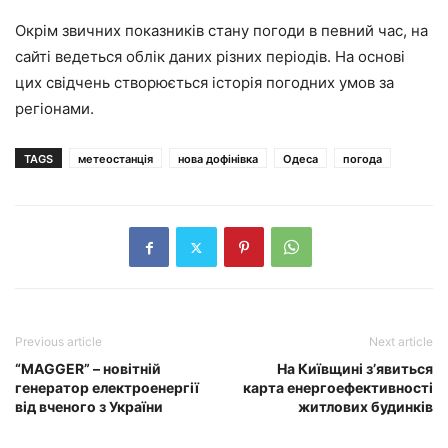
Окрім звичних показників стану погоди в певний час, на
сайті ведеться облік даних різних періодів. На основі
цих свідчень створюється історія погодних умов за
регіонами.
TAGS
метеостанція
нова дофінівка
Одеса
погода
Previous article
Next article
“MAGGER” – новітній
На Київщині з’явиться
генератор електроенергії
карта енергоефективності
від вченого з України
житлових будинків