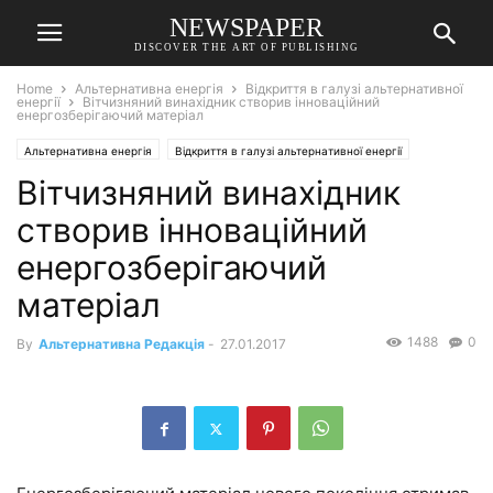
NEWSPAPER
DISCOVER THE ART OF PUBLISHING
Home
Альтернативна енергія
Відкриття в галузі альтернативної
енергії
Вітчизняний винахідник створив інноваційний
енергозберігаючий матеріал
Альтернативна енергія
Відкриття в галузі альтернативної енергії
Вітчизняний винахідник
створив інноваційний
енергозберігаючий
матеріал
1488
0
By
Альтернативна Редакція
-
27.01.2017