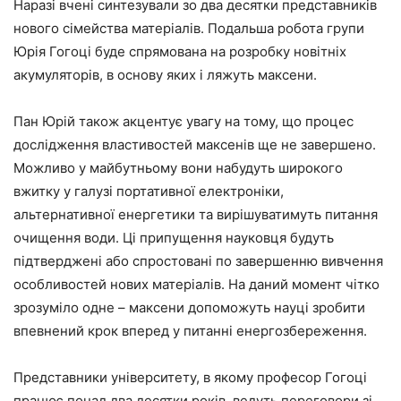
Наразі вчені синтезували зо два десятки представників
нового сімейства матеріалів. Подальша робота групи
Юрія Гогоці буде спрямована на розробку новітніх
акумуляторів, в основу яких і ляжуть максени.
Пан Юрій також акцентує увагу на тому, що процес
дослідження властивостей максенів ще не завершено.
Можливо у майбутньому вони набудуть широкого
вжитку у галузі портативної електроніки,
альтернативної енергетики та вирішуватимуть питання
очищення води. Ці припущення науковця будуть
підтверджені або спростовані по завершенню вивчення
особливостей нових матеріалів. На даний момент чітко
зрозуміло одне – максени допоможуть науці зробити
впевнений крок вперед у питанні енергозбереження.
Представники університету, в якому професор Гогоці
працює понад два десятки років, ведуть переговори зі