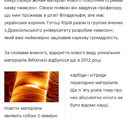
Енергозберігаючий матеріал нового покоління отримав
назву «максен». Своєю появою він завдячує професору,
що нині проживає в штаті Філадельфія, але має
українське коріння. Гогоці Юрій разом із групою вчених
з Дрексельського університету розробив «максен»,
який вже неймовірно зацікавив наукову громадскість.
За словами вченого, відкриття нового виду унікальних
матеріалів (MXenes) відбулося ще в 2012 році.
карбіди і нітриди
перехідних матеріалів.
Ще п`ять років тому про
них абсолютно нічого не
було відомо науці.
Новітні матеріали
являють собою 2-вимірні