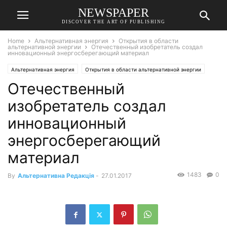
NEWSPAPER
DISCOVER THE ART OF PUBLISHING
Home
Альтернативная энергия
Открытия в области
альтернативной энергии
Отечественный изобретатель создал
инновационный энергосберегающий материал
Альтернативная энергия
Открытия в области альтернативной энергии
Отечественный
изобретатель создал
инновационный
энергосберегающий
материал
1483
0
By
Альтернативна Редакція
-
27.01.2017