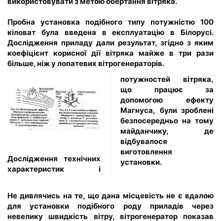
використовувати з метою обертання вітряка.
Пробна установка подібного типу потужністю 100
кіловат була введена в експлуатацію в Білорусі.
Дослідження приладу дали результат, згідно з яким
коефіцієнт корисної дії вітряка майже в три рази
більше, ніж у лопатевих вітрогенераторів.
потужностей вітряка,
що працює за
допомогою ефекту
Магнуса, були зроблені
безпосередньо на тому
майданчику, де
відбувалося
виготовлення
Дослідження технічних
установки.
характеристик і
Не дивлячись на те, що дана місцевість не є вдалою
для установки подібного роду приладів через
невелику швидкість вітру, вітрогенератор показав