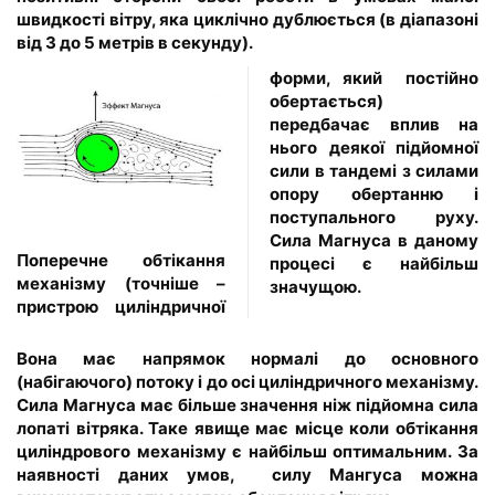
швидкості вітру, яка циклічно дублюється (в діапазоні
від 3 до 5 метрів в секунду).
форми, який постійно
обертається)
передбачає вплив на
нього деякої підйомної
сили в тандемі з силами
опору обертанню і
поступального руху.
Сила Магнуса в даному
Поперечне обтікання
процесі є найбільш
механізму (точніше –
значущою.
пристрою циліндричної
Вона має напрямок нормалі до основного
(набігаючого) потоку і до осі циліндричного механізму.
Сила Магнуса має більше значення ніж підйомна сила
лопаті вітряка. Таке явище має місце коли обтікання
циліндрового механізму є найбільш оптимальним. За
наявності даних умов, силу Мангуса можна