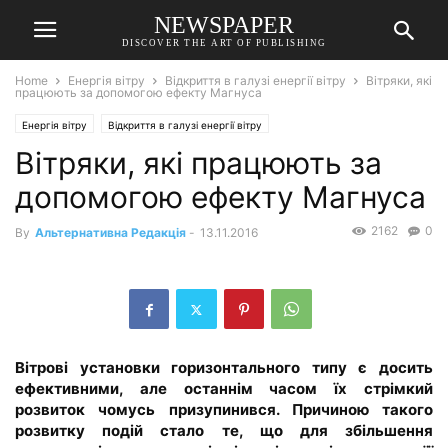
NEWSPAPER
DISCOVER THE ART OF PUBLISHING
Home
Енергія вітру
Відкриття в галузі енергії вітру
Вітряки, які
працюють за допомогою ефекту Магнуса
Енергія вітру
Відкриття в галузі енергії вітру
Вітряки, які працюють за
допомогою ефекту Магнуса
2162
0
By
Альтернативна Редакція
-
13.11.2016
Вітрові установки горизонтального типу є досить
ефективними, але останнім часом їх стрімкий
розвиток чомусь призупинився. Причиною такого
розвитку подій стало те, що для збільшення