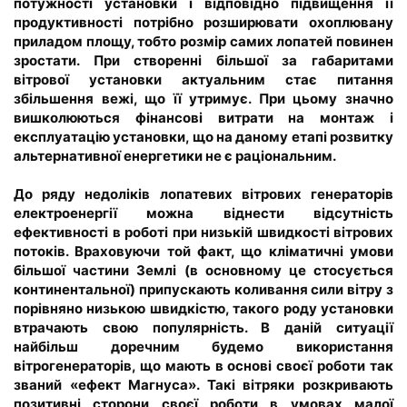
потужності установки і відповідно підвищення її
продуктивності потрібно розширювати охоплювану
приладом площу, тобто розмір самих лопатей повинен
зростати. При створенні більшої за габаритами
вітрової установки актуальним стає питання
збільшення вежі, що її утримує. При цьому значно
вишколюються фінансові витрати на монтаж і
експлуатацію установки, що на даному етапі розвитку
альтернативної енергетики не є раціональним.
До ряду недоліків лопатевих вітрових генераторів
електроенергії можна віднести відсутність
ефективності в роботі при низькій швидкості вітрових
потоків. Враховуючи той факт, що кліматичні умови
більшої частини Землі (в основному це стосується
континентальної) припускають коливання сили вітру з
порівняно низькою швидкістю, такого роду установки
втрачають свою популярність. В даній ситуації
найбільш доречним будемо використання
вітрогенераторів, що мають в основі своєї роботи так
званий «ефект Магнуса». Такі вітряки розкривають
позитивні сторони своєї роботи в умовах малої