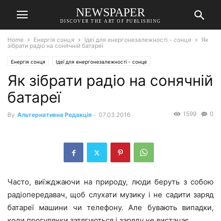
NEWSPAPER
DISCOVER THE ART OF PUBLISHING
Home
Енергія сонця
Ідеї для енергонезалежності - сонце
Як
зібрати радіо на сонячній батареї
Енергія сонця
Ідеї для енергонезалежності - сонце
Як зібрати радіо на сонячній
батареї
1599
0
By
Альтернативна Редакція
-
07.03.2016
Часто, виїжджаючи на природу, люди беруть з собою
радіопередавач, щоб слухати музику і не садити заряд
батареї машини чи телефону. Але бувають випадки,
коли прогулянки затягуються і заряду не вистачає.