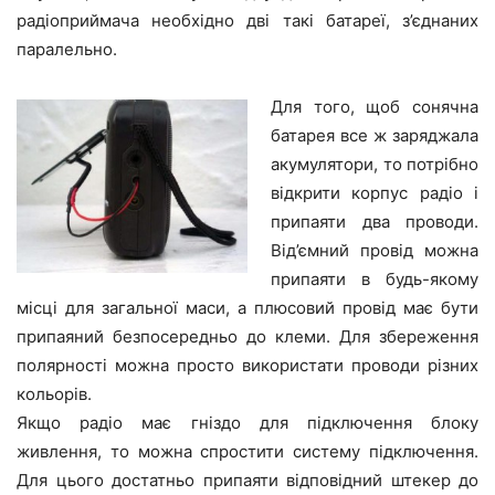
радіоприймача необхідно дві такі батареї, з’єднаних
паралельно.
Для того, щоб сонячна
батарея все ж заряджала
акумулятори, то потрібно
відкрити корпус радіо і
припаяти два проводи.
Від’ємний провід можна
припаяти в будь-якому
місці для загальної маси, а плюсовий провід має бути
припаяний безпосередньо до клеми. Для збереження
полярності можна просто використати проводи різних
кольорів.
Якщо радіо має гніздо для підключення блоку
живлення, то можна спростити систему підключення.
Для цього достатньо припаяти відповідний штекер до