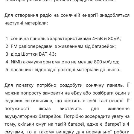
Для створення радіо на сонячній енергії знадобляться
наступні матеріали:
сонячна панель з характеристиками 4-5В и 80мА;
FM радіопередавач з живленням від батарейок;
діод Шоттки ВАТ 43;
NiMh акумулятори ємністю не менше 800 мА\год;
паяльник і відповідні розхідні матеріали до нього.
Для початку потрібно роздобути сонячну панель. ЇЇ
можна попросту замовити на еВау або розібрати один з
садових світильників, що містять в собі такі панелі. Її
потужності якраз вистачить для живлення
акумуляторних батарейок. Потрібно зосередити увагу на
тому, скільки смуг на такій батареї, адже є батареї з 4
смугами, то в такому випадку для нормальної роботи