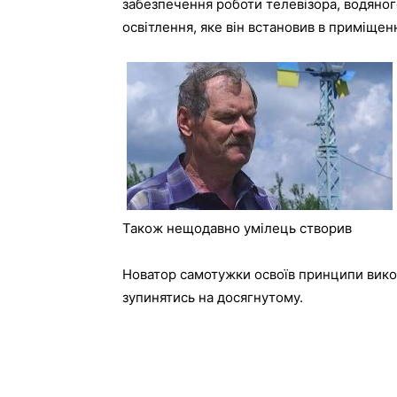
забезпечення роботи телевізора, водяног
освітлення, яке він встановив в приміщенн
Також нещодавно умілець створив
Новатор самотужки освоїв принципи вико
зупинятись на досягнутому.