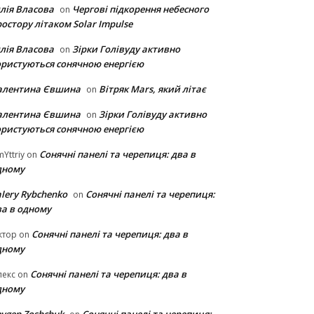
лія Власова
Чергові підкорення небесного
on
остору літаком Solar Impulse
лія Власова
Зірки Голівуду активно
on
ористуються сонячною енергією
алентина Євшина
Вітряк Mars, який літає
on
алентина Євшина
Зірки Голівуду активно
on
ористуються сонячною енергією
Сонячні панелі та черепиця: два в
Yttriy
on
дному
lery Rybchenko
Сонячні панелі та черепиця:
on
ва в одному
Сонячні панелі та черепиця: два в
ктор
on
дному
Сонячні панелі та черепиця: два в
лекс
on
дному