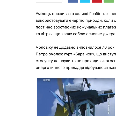
Умілець проживає в селищі Грабів та є 
використовувати енергію природи, коли с
постійно зростаючих комунальних платежі
та вітряк, що являє собою основне джере
Чоловіку нещодавно виповнилося 70 років,
Петро очолює гурт «Барвінок», що висту
стосунку до науки та не проходив якогось
енергетичного приладдя відбувалося нав