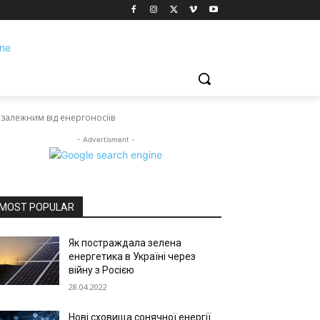
езалежним від енергоносіїв
- Advertisment -
MOST POPULAR
Як постраждала зелена
енергетика в Україні через
війну з Росією
28.04.2022
Нові сховища сонячної енергії