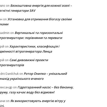
Безкоштовна енергія для кожної оселі –
авло
on
гнітні генератори SAV
Установка для отримання біогазу своїми
ан
on
уками
Вертикальні та горизонтальні
sadmin
on
ітрогенератори: порівняння та переваги
Характеристики, класифікація і
рій
on
ідмінності вітрогенератора Ленца
Самі дивовижні проекти
рій
on
ітрогенераторів
Ротор Онипко – унікальний
drii Danilchuk
on
нахід українського вченого
Гідротаранний насос – без бензину,
лександр
on
руму, газу качає воду без відмови!
Як використовують енергію вітру у
тачи
on
іті.