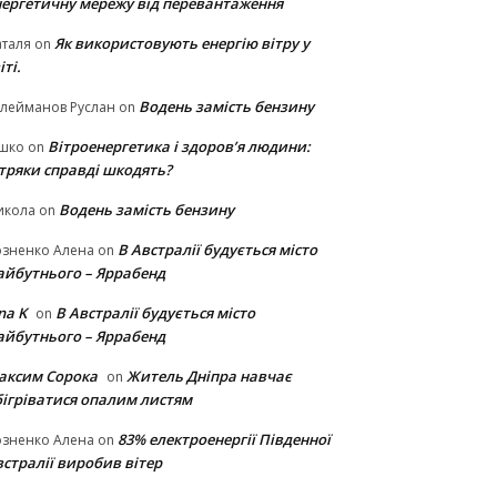
нергетичну мережу від перевантаження
Як використовують енергію вітру у
таля
on
іті.
Водень замість бензину
лейманов Руслан
on
Вітроенергетика і здоров’я людини:
ішко
on
ітряки cправді шкодять?
Водень замість бензину
икола
on
В Австралії будується місто
озненко Алена
on
айбутнього – Яррабенд
na K
В Австралії будується місто
on
айбутнього – Яррабенд
аксим Сорока
Житель Дніпра навчає
on
бігріватися опалим листям
83% електроенергії Південної
озненко Алена
on
стралії виробив вітер