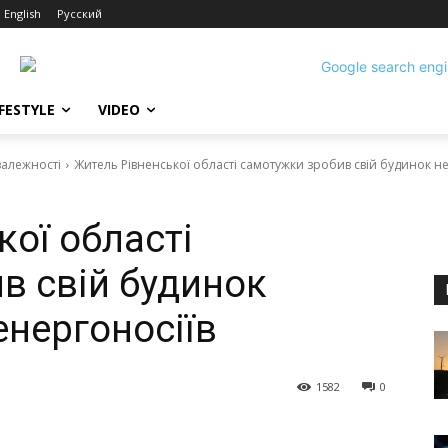
English
Русский
IFESTYLE
VIDEO
залежності
Житель Рівненської області самотужки зробив свій будинок н
ої області
в свій будинок
енергоносіїв
1582
0