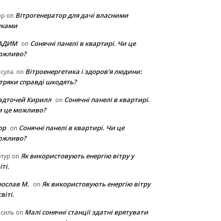
Вітрогенератор для дачі власними
ор
on
уками
АДИМ
Сонячні панелі в квартирі. Чи це
on
ожливо?
Вітроенергетика і здоров’я людини:
сула.
on
ітряки cправді шкодять?
адточей Кирилл
Сонячні панелі в квартирі.
on
и це можливо?
ор
Сонячні панелі в квартирі. Чи це
on
ожливо?
Як використовують енергію вітру у
тур
on
іті.
рослав М.
Як використовують енергію вітру
on
світі.
Малі сонячні станції здатні врятувати
асиль
on