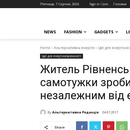
П’ятниця, 7 Серпня, 2026
Sign in / Join
Головна
NEWS
FASHION
GADGETS
L
Home
Альтернативна енергія
Ідеї для енергоне
Ідеї для енергонезалежності
Житель Рівненськ
самотужки зроби
незалежним від 
By
Альтернативна Редакція
04.07.2017
Share