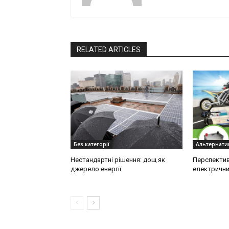
RELATED ARTICLES
Без категорії
Альтернатив
Нестандартні рішення: дощ як
Перспектив
джерело енергії
електрични