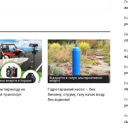
Л
в
В
у
Ев
с
В
ві
В
у
Відкриття в галузі альтернативної
на енергія в Україні
енергії
Ka
п
и переходу на
Гідротаранний насос – без
й транспорт
бензину, струму, газу качає воду
О
без відмови!
у
Ан
сь