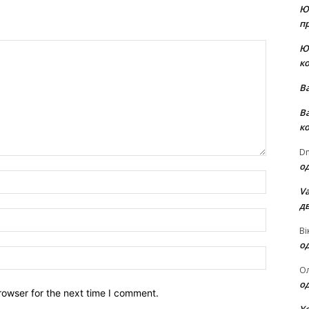
Ю
пр
Ю
к
В
В
к
Dm
о
Name:*
Va
д
Email:*
Ві
о
Website:
О
о
rowser for the next time I comment.