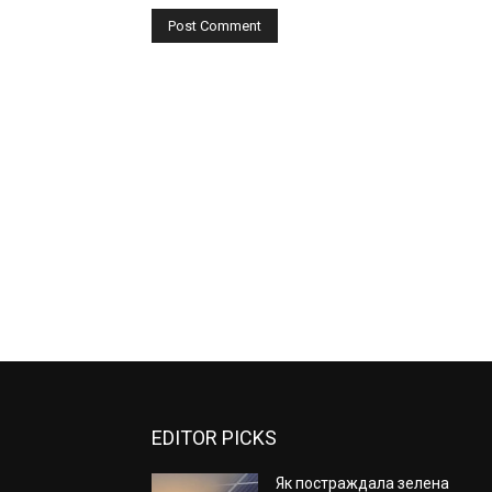
EDITOR PICKS
Як постраждала зелена