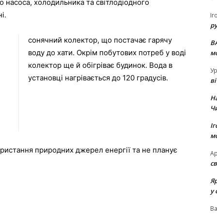
о насоса, холодильника та світлодіодного
і.
Іг
р
сонячний колектор, що постачає гарячу
В
воду до хати. Окрім побутових потреб у воді
м
колектор ще й обігріває будинок. Вода в
Ур
установці нагрівається до 120 градусів.
в
Н
Ч
Іг
м
ристання природних джерел енергії та не планує
Ар
св
Я
у 
В