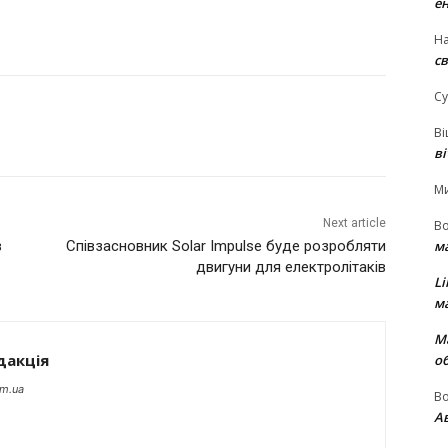
е
На
св
Су
В
в
М
Next article
В
м
в
Співзасновник Solar Impulse буде розробляти
двигуни для електролітаків
Li
м
М
дакція
о
om.ua
В
Ав