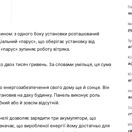
П
ма
Ів
р
чином: з одного боку установки розташований
Sy
ціальний «парус», що оберігає установку від
в
 «парус» зупиняє роботу вітряка.
Ю
в
ко двох тисяч гривень. За словами умільця, ця сума
Ю
в
до енергозабезпечення свого дому ще й сонце. Він
An
тановив на даху будинку. Панель виконує роль
ви
бкий або й зовсім відсутній.
О
ст
анелі дозволяє зарядити три акумулятори, що
И
значає, що виробленої енергії йому достатньо для
св