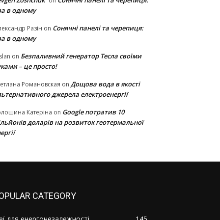
vgen Zoshchuk
Сонячні панелі та черепиця:
on
ва в одному
Сонячні панелі та черепиця:
ександр Разін
on
ва в одному
Безпаливний генератор Тесла своїми
slan
on
ками – це просто!
Дощова вода в якості
етлана Романовская
on
льтернативного джерела електроенергії
Google потратив 10
олошина Катеріна
on
ільйонів доларів на розвиток геотермальної
ергії
OPULAR CATEGORY
деї для енергонезалежності
145