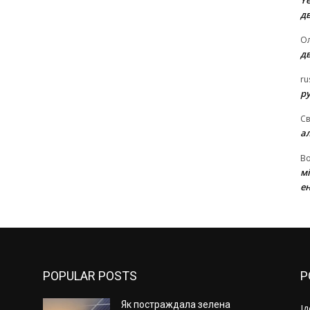
Ye
д
Ол
д
ru
ру
Св
а
В
м
ен
POPULAR POSTS
P
Як постраждала зелена
І