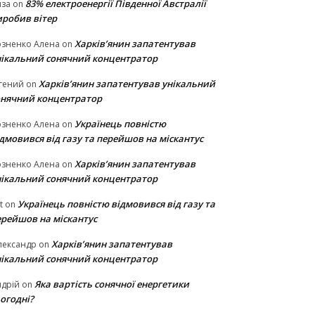
83% електроенергії Південної Австралії
иза
on
иробив вітер
Харків’янин запатентував
озненко Алена
on
нікальний сонячний концентратор
Харків’янин запатентував унікальний
гений
on
онячний концентратор
Українець повністю
озненко Алена
on
дмовився від газу та перейшов на міскантус
Харків’янин запатентував
озненко Алена
on
нікальний сонячний концентратор
Українець повністю відмовився від газу та
t
on
ерейшов на міскантус
Харків’янин запатентував
лександр
on
нікальний сонячний концентратор
Яка вартість сонячної енергетики
дрій
on
огодні?