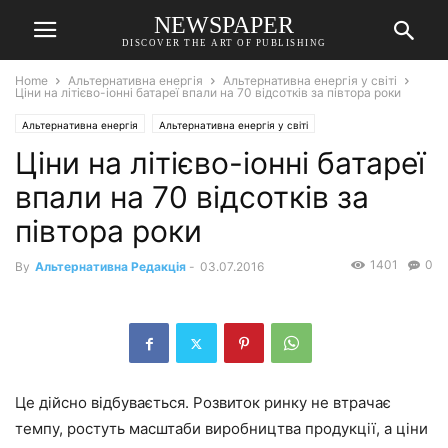
NEWSPAPER
DISCOVER THE ART OF PUBLISHING
Home
Альтернативна енергія
Альтернативна енергія у світі
Ціни на літієво-іонні батареї впали на 70 відсотків за півтора роки
Альтернативна енергія
Альтернативна енергія у світі
Ціни на літієво-іонні батареї
впали на 70 відсотків за
півтора роки
1401
0
By
Альтернативна Редакція
-
03.07.2016
Це дійсно відбувається. Розвиток ринку не втрачає
темпу, ростуть масштаби виробництва продукції, а ціни