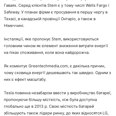
Гаваях. Серед клієнтів Stem є у тому числі Wells Fargo і
Safeway. У планах фірми є просування в першу чергу в
Техасі, в канадській провінції Онтаріо, а також в
Німеччині.
Інсталяції, яке пропонує Stem, використовуються
головним чином як елемент зниження витрати енергії
на піках споживання, коли вона найдорожча.
Як коментує Greentechmedia.com, є декілька причин,
чому сховища енергії дешевшають так швидко. Одним з
них є ефект масштабу.
Tesla повинна незабаром ввести у виробництво батареї,
пропонуючи більшу місткість, ніж була доступна
глобально ще в 2013 р. Свою місткість батарей
збільшують також лідери ринку, до яких відносятся LG,