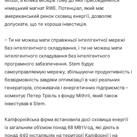
Mitsui, а кілька місяців тому до них присоеденился
німецький магнат RWE. Потенціал, який має
американський ринок сховищ енергії, дозволяє
допускати, що те хороша інвестиція.
– Ти не можеш мати справжньої інтелігентної мережі
без інтелігентного складування, і ти не можеш мати
інтелігентного складування без інтелігентного
програмного забезпечення. Stem будує
самоуправляемую мережу, збільшуючи продуктивність і
безвідмовність завдяки оптимізації в часі реальних
генераторів, споживачів і енергетичних підприємств –
коментує Петер Трієль з фонду Mithril, який також
інвестував в Stem.
Каліфорнійська фірма встановила досі сховища енергії
із загальним об’ємом понад 68 МВт\год, які діють в
понад 440 інсталяціях на території Каліфорнії і на