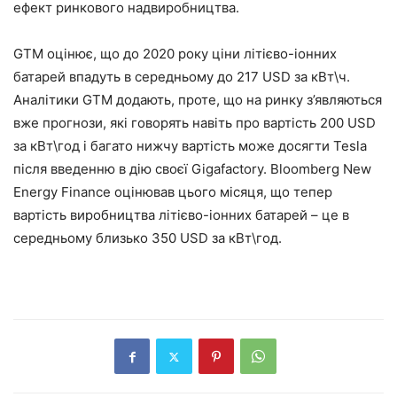
ефект ринкового надвиробництва.
GTM оцінює, що до 2020 року ціни літієво-іонних
батарей впадуть в середньому до 217 USD за кВт\ч.
Аналітики GTM додають, проте, що на ринку з’являються
вже прогнози, які говорять навіть про вартість 200 USD
за кВт\год і багато нижчу вартість може досягти Tesla
після введенню в дію своєї Gigafactory. Bloomberg New
Energy Finance оцінював цього місяця, що тепер
вартість виробництва літієво-іонних батарей – це в
середньому близько 350 USD за кВт\год.