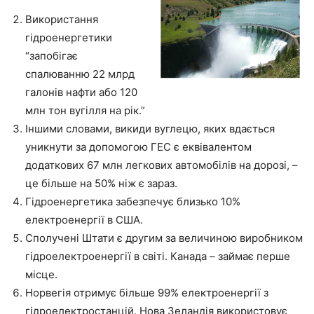
Використання
гідроенергетики
“запобігає
спалюванню 22 млрд
галонів нафти або 120
млн тон вугілля на рік.”
Іншими словами, викиди вуглецю, яких вдається
уникнути за допомогою ГЕС є еквівалентом
додаткових 67 млн легкових автомобілів на дорозі, –
це більше на 50% ніж є зараз.
Гідроенергетика забезпечує близько 10%
електроенергії в США.
Сполучені Штати є другим за величиною виробником
гідроелектроенергії в світі. Канада – займає перше
місце.
Норвегія отримує більше 99% електроенергії з
гідроелектростанцій. Нова Зеландія використовує