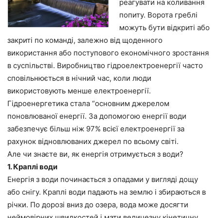
реагувати на коливання
попиту. Ворота греблі
можуть бути відкриті або
закриті по команді, залежно від щоденного
використання або поступового економічного зростання
в суспільстві. Виробництво гідроелектроенергії часто
сповільнюється в нічний час, коли люди
використовують менше електроенергії.
Гідроенергетика стала “основним джерелом
поновлюваної енергії. За допомогою енергії води
забезпечує більш ніж 97% всієї електроенергії за
рахунок відновлюваних джерел по всьому світі.
Але чи знаєте ви, як енергія отримується з води?
1. Краплі води
Енергія з води починається з опадами у вигляді дощу
або снігу. Краплі води падають на землю і збираються в
річки. По дорозі вниз до озера, вода може досягти
неймовірних швидкостей і мати величезну кінетичну