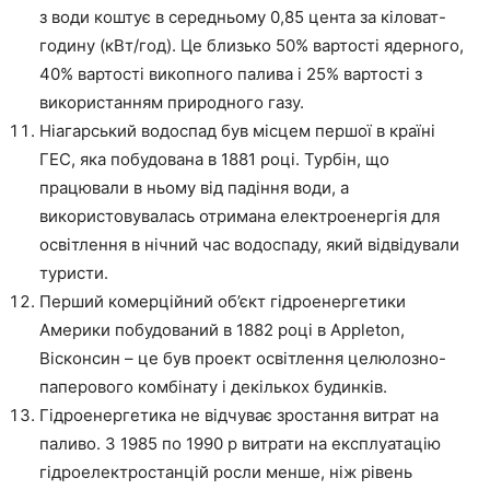
з води коштує в середньому 0,85 цента за кіловат-
годину (кВт/год). Це близько 50% вартості ядерного,
40% вартості викопного палива і 25% вартості з
використанням природного газу.
Ніагарський водоспад був місцем першої в країні
ГЕС, яка побудована в 1881 році. Турбін, що
працювали в ньому від падіння води, а
використовувалась отримана електроенергія для
освітлення в нічний час водоспаду, який відвідували
туристи.
Перший комерційний об’єкт гідроенергетики
Америки побудований в 1882 році в Appleton,
Вісконсин – це був проект освітлення целюлозно-
паперового комбінату і декількох будинків.
Гідроенергетика не відчуває зростання витрат на
паливо. З 1985 по 1990 р витрати на експлуатацію
гідроелектростанцій росли менше, ніж рівень