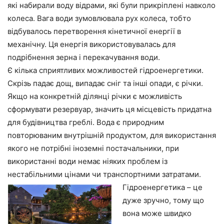
які набирали воду відрами, які були прикріплені навколо
колеса. Вага води зумовлювала рух колеса, тобто
відбувалось перетворення кінетичної енергії в
механічну. Ця енергія використовувалась для
подрібнення зерна і перекачування води.
Є кілька сприятливих можливостей гідроенергетики.
Скрізь падає дощ, випадає сніг та інші опади, є річки.
Якщо на конкретній ділянці річки є можливість
сформувати резервуар, значить ця місцевість придатна
для будівництва греблі. Вода є природним
повторюваним внутрішній продуктом, для використання
якого не потрібні іноземні постачальники, при
використанні води немає ніяких проблем із
нестабільними цінами чи транспортними затратами.
Гідроенергетика – це
дуже зручно, тому що
вона може швидко