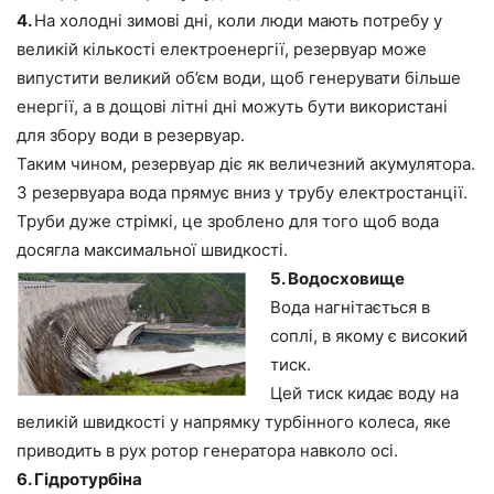
4.
На холодні зимові дні, коли люди мають потребу у
великій кількості електроенергії, резервуар може
випустити великий об’єм води, щоб генерувати більше
енергії, а в дощові літні дні можуть бути використані
для збору води в резервуар.
Таким чином, резервуар діє як величезний акумулятора.
З резервуара вода прямує вниз у трубу електростанції.
Труби дуже стрімкі, це зроблено для того щоб вода
досягла максимальної швидкості.
5. Водосховище
Вода нагнітається в
соплі, в якому є високий
тиск.
Цей тиск кидає воду на
великій швидкості у напрямку турбінного колеса, яке
приводить в рух ротор генератора навколо осі.
6. Гідротурбіна