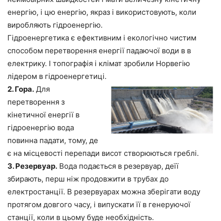
енергію, і цю енергію, якраз і використовують, коли
виробляють гідроенергію.
Гідроенергетика є ефективним і екологічно чистим
способом перетворення енергії падаючої води в в
електрику. І топографія і клімат зробили Норвегію
лідером в гідроенергетиці.
2. Гора.
Для
перетворення з
кінетичної енергії в
гідроенергію вода
повинна падати, тому, де
є на місцевості перепади висот створюються греблі.
3. Резервуар.
Вода подається в резервуар, деїї
збирають, перш ніж продовжити в трубах до
електростанції. В резервуарах можна зберігати воду
протягом довгого часу, і випускати її в генеруючої
станції, коли в цьому буде необхідність.