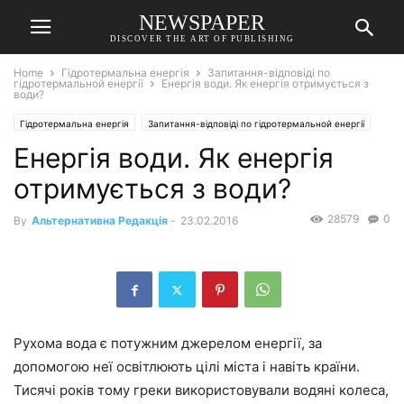
NEWSPAPER
DISCOVER THE ART OF PUBLISHING
Home
Гідротермальна енергія
Запитання-відповіді по
гідротермальной енергії
Енергія води. Як енергія отримується з
води?
Гідротермальна енергія
Запитання-відповіді по гідротермальной енергії
Енергія води. Як енергія
отримується з води?
28579
0
By
Альтернативна Редакція
-
23.02.2016
Рухома вода є потужним джерелом енергії, за
допомогою неї освітлюють цілі міста і навіть країни.
Тисячі років тому греки використовували водяні колеса,