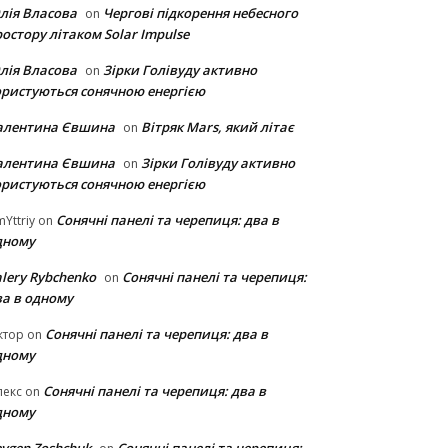
лія Власова
Чергові підкорення небесного
on
остору літаком Solar Impulse
лія Власова
Зірки Голівуду активно
on
ористуються сонячною енергією
алентина Євшина
Вітряк Mars, який літає
on
алентина Євшина
Зірки Голівуду активно
on
ористуються сонячною енергією
Сонячні панелі та черепиця: два в
Yttriy
on
дному
lery Rybchenko
Сонячні панелі та черепиця:
on
ва в одному
Сонячні панелі та черепиця: два в
ктор
on
дному
Сонячні панелі та черепиця: два в
лекс
on
дному