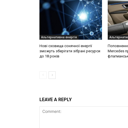
Альтернативна енергія
Альтернатив
Нові сховища сонячної енергії
Поповнення 
зможуть зберігати зібрані ресурси
Mercedes п
до 18 років
флагмансь
LEAVE A REPLY