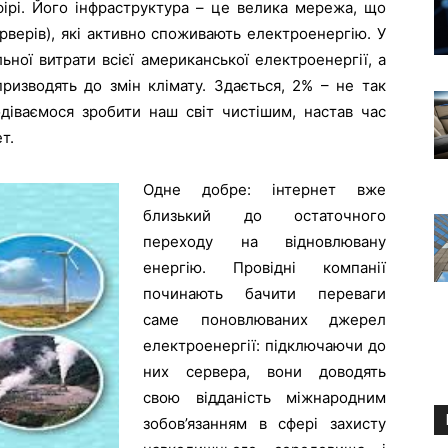
ефірі. Його інфраструктура – це велика мережа, що
рверів), які активно споживають електроенергію. У
ьної витрати всієї американської електроенергії, а
призводять до змін клімату. Здається, 2% – не так
діваємося зробити наш світ чистішим, настав час
т.
Одне добре: інтернет вже
близький до остаточного
переходу на відновлювану
енергію. Провідні компанії
починають бачити переваги
саме поновлюваних джерел
електроенергії: підключаючи до
них сервера, вони доводять
свою відданість міжнародним
зобов’язанням в сфері захисту