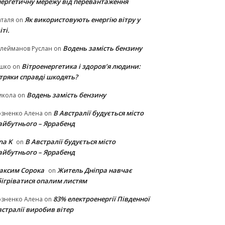
нергетичну мережу від перевантаження
Як використовують енергію вітру у
таля
on
іті.
Водень замість бензину
лейманов Руслан
on
Вітроенергетика і здоров’я людини:
ішко
on
ітряки cправді шкодять?
Водень замість бензину
икола
on
В Австралії будується місто
озненко Алена
on
айбутнього – Яррабенд
na K
В Австралії будується місто
on
айбутнього – Яррабенд
аксим Сорока
Житель Дніпра навчає
on
бігріватися опалим листям
83% електроенергії Південної
озненко Алена
on
стралії виробив вітер