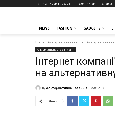
П’ятниця, 7 Серпня, 2026
Sign in / Join
Головна
NEWS
FASHION
GADGETS
L
Home
Альтернативна енергія
Альтернативна енер
Альтернативна енергія у світі
Інтернет компані
на альтернативн
By
Альтернативна Редакція
05.04.2016
Share