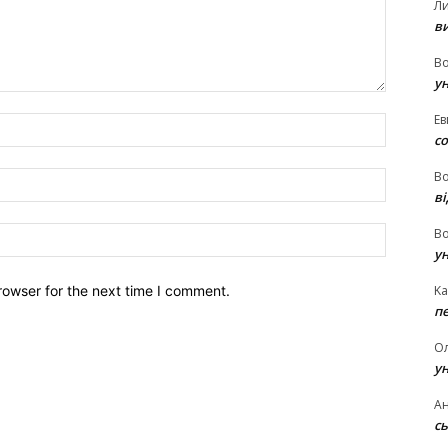
Л
в
В
у
Ев
Name:*
с
В
Email:*
ві
Website:
В
у
rowser for the next time I comment.
Ka
п
О
у
Ан
сь