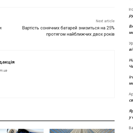
Іг
р
Next article
В
и
Вартість сонячних батарей знизиться на 25%
м
протягом найближчих двох років
Ур
в
Н
дакція
Ч
om.ua
Іг
м
Ар
св
Я
у 
В