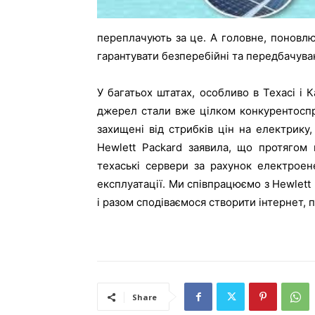
переплачують за це. А головне, поновл
гарантувати безперебійні та передбачува
У багатьох штатах, особливо в Техасі і 
джерел стали вже цілком конкурентоспр
захищені від стрибків цін на електрику
Hewlett Packard заявила, що протягом 
техаські сервери за рахунок електроене
експлуатації. Ми співпрацюємо з Hewlett 
і разом сподіваємося створити інтернет, п
Share