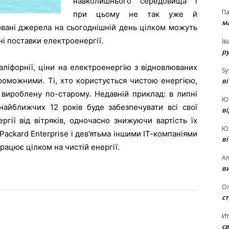
навколишнього середовища і
П
при цьому не так уже й
ма
ювані джерела на сьогоднішній день цілком можуть
ні поставки електроенергії.
Ів
р
Каліфорнії, ціни на електроенергію з відновлюваних
Sy
оможними. Ті, хто користується чистою енергією,
в
, вироблену по-старому. Недавній приклад: в липні
Ю
найближчих 12 років буде забезпечувати всі свої
в
ргії від вітряків, одночасно знижуючи вартість їх
Ю
Packard Enterprise і дев’ятьма іншими ІТ-компаніями
в
рацює цілком на чистій енергії.
An
ви
О
ст
И
св