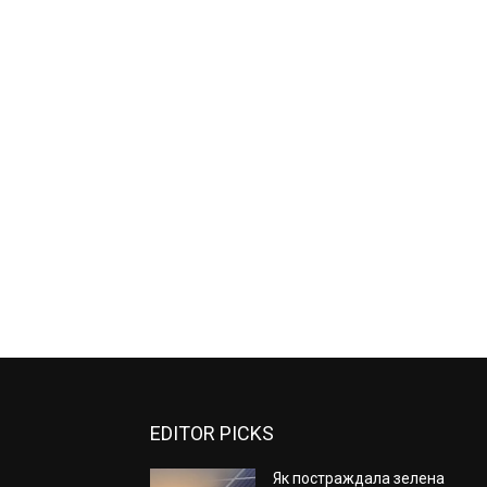
EDITOR PICKS
Як постраждала зелена