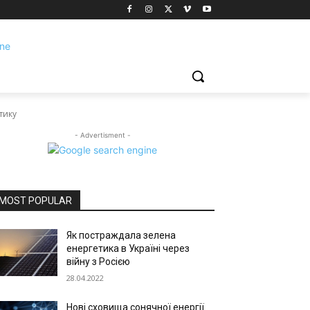
тику
- Advertisment -
MOST POPULAR
Як постраждала зелена
енергетика в Україні через
війну з Росією
28.04.2022
Нові сховища сонячної енергії