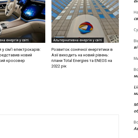
е
На
св
Су
на енергія у світі
Альтернативна енергія у світі
В
в
у сім’ї електрокарів:
Розвиток сонячної енергетики в
редставив новий
Азії виходить на новий рівень:
М
кий кросовер
плани Total Energies та ENEOS на
2022 рік
В
м
Li
м
М
о
В
Ав