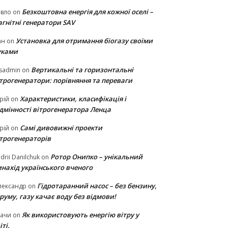
Безкоштовна енергія для кожної оселі –
авло
on
гнітні генератори SAV
Установка для отримання біогазу своїми
ан
on
уками
Вертикальні та горизонтальні
sadmin
on
ітрогенератори: порівняння та переваги
Характеристики, класифікація і
рій
on
ідмінності вітрогенератора Ленца
Самі дивовижні проекти
рій
on
ітрогенераторів
Ротор Онипко – унікальний
drii Danilchuk
on
нахід українського вченого
Гідротаранний насос – без бензину,
лександр
on
руму, газу качає воду без відмови!
Як використовують енергію вітру у
тачи
on
іті.