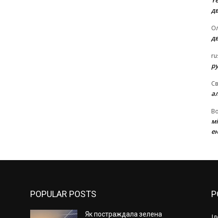
Ye
д
Ол
д
ru
ру
Св
а
В
м
ен
POPULAR POSTS
P
Як постраждала зелена
І