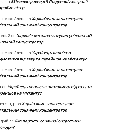
83% електроенергії Південної Австралії
иза
on
иробив вітер
Харків’янин запатентував
озненко Алена
on
нікальний сонячний концентратор
Харків’янин запатентував унікальний
гений
on
онячний концентратор
Українець повністю
озненко Алена
on
дмовився від газу та перейшов на міскантус
Харків’янин запатентував
озненко Алена
on
нікальний сонячний концентратор
Українець повністю відмовився від газу та
t
on
ерейшов на міскантус
Харків’янин запатентував
лександр
on
нікальний сонячний концентратор
Яка вартість сонячної енергетики
дрій
on
огодні?