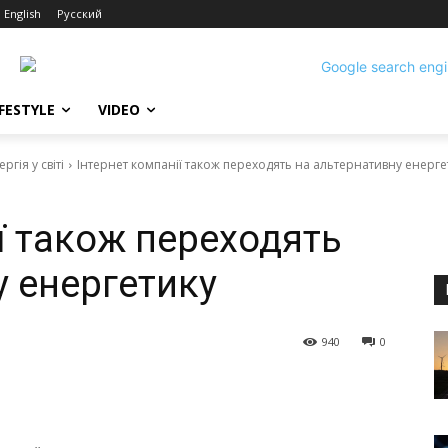
English
Русский
IFESTYLE
VIDEO
гія у світі
Інтернет компанії також переходять на альтернативну енерге
ї також переходять
у енергетику
940
0