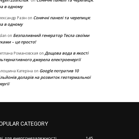
vgen Zoshchuk
Сонячні панелі та черепиця:
on
ва в одному
Сонячні панелі та черепиця:
ександр Разін
on
ва в одному
Безпаливний генератор Тесла своїми
slan
on
ками – це просто!
Дощова вода в якості
етлана Романовская
on
льтернативного джерела електроенергії
Google потратив 10
олошина Катеріна
on
ільйонів доларів на розвиток геотермальної
ергії
OPULAR CATEGORY
деї для енергонезалежності
145