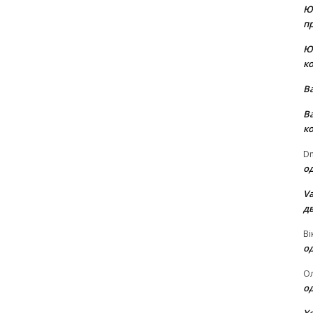
Ю
пр
Ю
к
В
В
к
Dm
о
Va
д
Ві
о
О
о