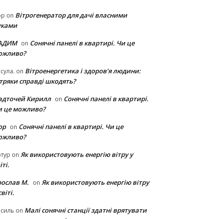
Вітрогенератор для дачі власними
ор
on
уками
АДИМ
Сонячні панелі в квартирі. Чи це
on
ожливо?
Вітроенергетика і здоров’я людини:
сула.
on
ітряки cправді шкодять?
адточей Кирилл
Сонячні панелі в квартирі.
on
и це можливо?
ор
Сонячні панелі в квартирі. Чи це
on
ожливо?
Як використовують енергію вітру у
тур
on
іті.
рослав М.
Як використовують енергію вітру
on
світі.
Малі сонячні станції здатні врятувати
асиль
on