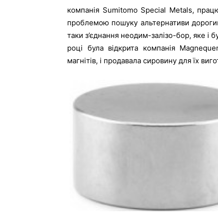
компанія Sumitomo Special Metals, пра
проблемою пошуку альтернативи дорогим
таки з’єднання неодим-залізо-бор, яке і б
році була відкрита компанія Magneque
магнітів, і продавала сировину для їх виг