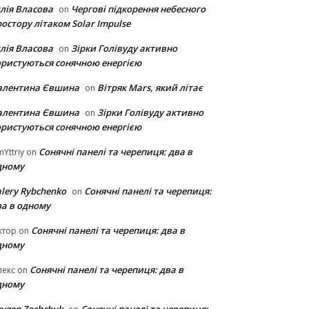
лія Власова
Чергові підкорення небесного
on
остору літаком Solar Impulse
лія Власова
Зірки Голівуду активно
on
ористуються сонячною енергією
алентина Євшина
Вітряк Mars, який літає
on
алентина Євшина
Зірки Голівуду активно
on
ористуються сонячною енергією
Сонячні панелі та черепиця: два в
Yttriy
on
дному
lery Rybchenko
Сонячні панелі та черепиця:
on
ва в одному
Сонячні панелі та черепиця: два в
ктор
on
дному
Сонячні панелі та черепиця: два в
лекс
on
дному