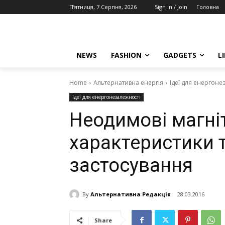
П’ятниця, 7 Серпня, 2026
Sign in / Join
Головна
NEWS
FASHION
GADGETS
L
Home
Альтернативна енергія
Ідеї для енергоне
Ідеї для енергонезалежності
Неодимові магніти
характеристики т
застосування
By
Альтернативна Редакція
28.03.2016
Share