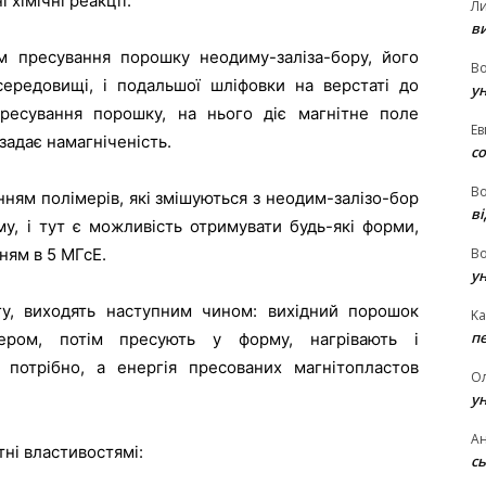
 хімічні реакції.
Л
в
м пресування порошку неодиму-заліза-бору, його
В
середовищі, і подальшої шліфовки на верстаті до
у
ресування порошку, на нього діє магнітне поле
Ев
 задає намагніченість.
с
В
нням полімерів, які змішуються з неодим-залізо-бор
ві
у, і тут є можливість отримувати будь-які форми,
ням в 5 МГсЕ.
В
у
у, виходять наступним чином: вихідний порошок
Ka
п
мером, потім пресують у форму, нагрівають і
 потрібно, а енергія пресованих магнітопластов
О
у
Ан
тні властивостямі:
сь