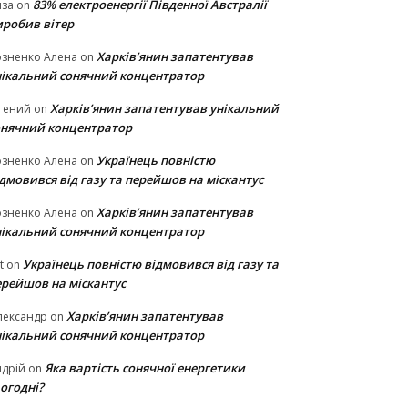
83% електроенергії Південної Австралії
иза
on
иробив вітер
Харків’янин запатентував
озненко Алена
on
нікальний сонячний концентратор
Харків’янин запатентував унікальний
гений
on
онячний концентратор
Українець повністю
озненко Алена
on
дмовився від газу та перейшов на міскантус
Харків’янин запатентував
озненко Алена
on
нікальний сонячний концентратор
Українець повністю відмовився від газу та
t
on
ерейшов на міскантус
Харків’янин запатентував
лександр
on
нікальний сонячний концентратор
Яка вартість сонячної енергетики
дрій
on
огодні?