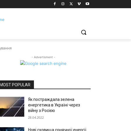
сування
- Advertisment -
MOST POPULAR
Як постраждала зелена
енергетика в Україні через
війну з Росією
28.04.2022
Нові сховища сонячної енергії