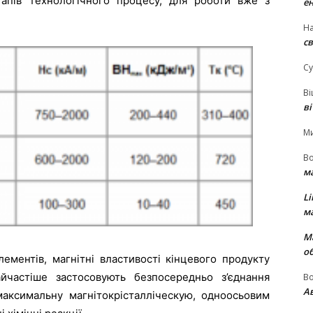
пів технологічного процесу, для роботи вже з
е
На
св
Су
В
в
М
В
м
Li
м
М
о
ементів, магнітні властивості кінцевого продукту
айчастіше застосовують безпосередньо з’єднання
В
Ав
максимальну магнітокрісталліческую, одноосьовим