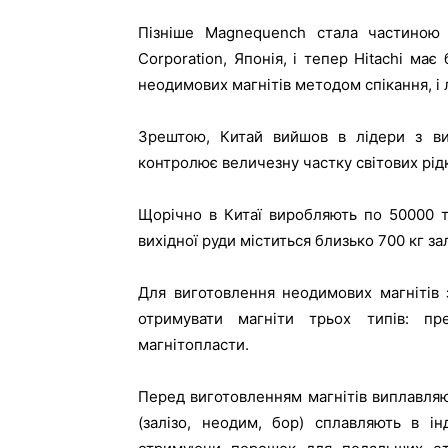
Пізніше Magnequench стала частиною 
Corporation, Японія, і тепер Hitachi має
неодимових магнітів методом спікання, і 
Зрештою, Китай вийшов в лідери з ви
контролює величезну частку світових рід
Щорічно в Китаї виробляють по 50000 т
вихідної руди міститься близько 700 кг за
Для виготовлення неодимових магнітів
отримувати магніти трьох типів: пре
магнітопласти.
Перед виготовленням магнітів виплавляю
(залізо, неодим, бор) сплавляють в ін