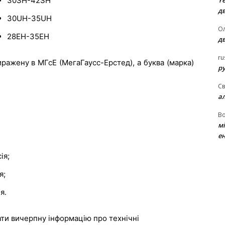
30SH-42SH
Ye
д
30UH-35UH
Ол
28EH-35EH
д
ru
ражену в МГсЕ (МегаГаусс-Ерстед), а буква (марка)
ру
Св
а
В
м
ен
ія;
я;
я.
ти вичерпну інформацію про технічні