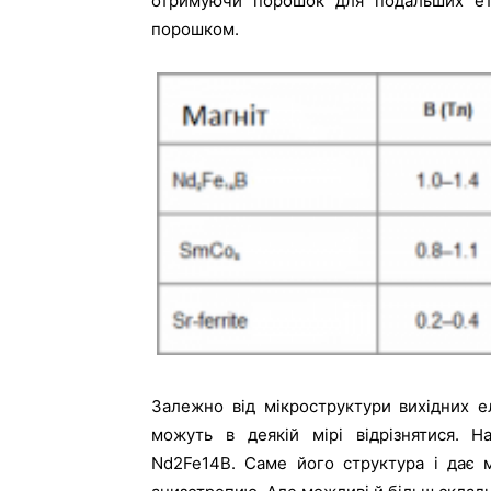
отримуючи порошок для подальших ета
порошком.
Залежно від мікроструктури вихідних ел
можуть в деякій мірі відрізнятися. Н
Nd2Fe14В. Саме його структура і дає 