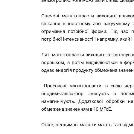
анизотропию. Але можливі й більш складні
Спечені магнітопласти виходять шляхо
спікання в інертному або вакуумному 
отримання потрібної форми. Під час п
потрібної інтенсивності і напрямку, який і
Литі магнітопласти виходять із застосува
порошком, а потім видавлюються в форм
однак енергія продукту обмежена значен
Пресовані магнітопласти, в свою черг
неодим-залізо-бор змішують з полі
намагннічують. Додаткової обробки не
обмежена значенням в 10 МГсЕ.
Отже, неодимові магніти мають такі відмі