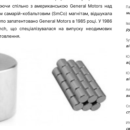
цюючи спільно з американською General Motors над
П
ма
 самарій-кобальтовим (SmCo) магнітам, відшукала
уло запатентовано General Motors в 1985 році. У 1986
Ів
nch, що спеціалізувалася на випуску неодимових
р
отовлення.
Sy
в
Ю
в
Ю
в
An
ви
О
ст
И
св