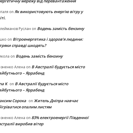
нергетичну мережу від перевантаження
Як використовують енергію вітру у
таля
on
іті.
Водень замість бензину
лейманов Руслан
on
Вітроенергетика і здоров’я людини:
ішко
on
ітряки cправді шкодять?
Водень замість бензину
икола
on
В Австралії будується місто
озненко Алена
on
айбутнього – Яррабенд
na K
В Австралії будується місто
on
айбутнього – Яррабенд
аксим Сорока
Житель Дніпра навчає
on
бігріватися опалим листям
83% електроенергії Південної
озненко Алена
on
стралії виробив вітер