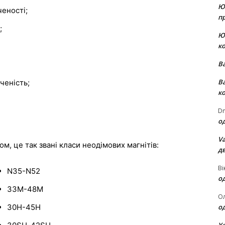
Ю
ченості;
пр
;
Ю
к
В
В
ченість;
к
Dm
о
Va
, це так звані класи неодімових магнітів:
д
Ві
N35-N52
о
33M-48M
О
30H-45H
о