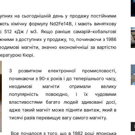
упних на сьогоднішній день у продажу постійними
ають хімічну формулу Nd2Fe14В, і мають виняткову
гає 512 кДж / м3. Якщо раніше самарій-кобальтові
жними з доступних у продажу, то, починаючи з 1986
еодимові магніти, значно економічніші за вартістю
пературою Кюрі.
З розвитком електронної промисловості,
починаючи з 90-х років і до теперішнього часу,
неодимові магніти отримали велику
популярність повсюдно, і їх чудовими
властивостями багато людей здивовані досі,
адже такий магніт може підняти вантаж, який в
тисячі разів перевищує вагу самого магніту.
Все почалося з того, що в 1982 році японська