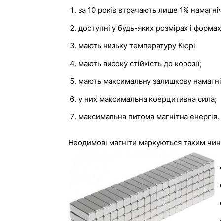
за 10 років втрачають лише 1% намагні
доступні у будь-яких розмірах і формах
мають низьку температуру Кюрі
мають високу стійкість до корозії;
мають максимальну залишкову намагні
у них максимальна коерцитивна сила;
максимальна питома магнітна енергія.
Неодимові магніти маркуються таким чином