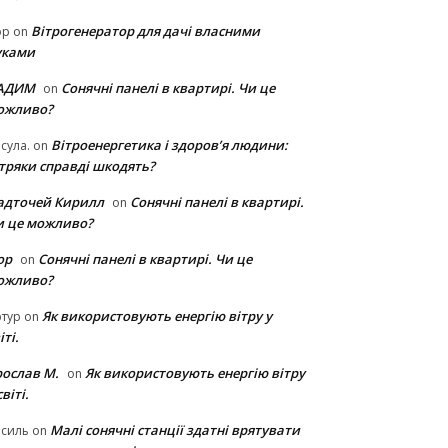
Вітрогенератор для дачі власними
ор
on
уками
АДИМ
Сонячні панелі в квартирі. Чи це
on
ожливо?
Вітроенергетика і здоров’я людини:
сула.
on
ітряки cправді шкодять?
адточей Кирилл
Сонячні панелі в квартирі.
on
и це можливо?
ор
Сонячні панелі в квартирі. Чи це
on
ожливо?
Як використовують енергію вітру у
тур
on
іті.
рослав М.
Як використовують енергію вітру
on
світі.
Малі сонячні станції здатні врятувати
асиль
on