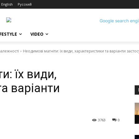
English
Русский
IFESTYLE
VIDEO
залежності
Неодимові магніти: їх види, характеристики та варіанти засто
: їх види,
а варіанти
3763
0