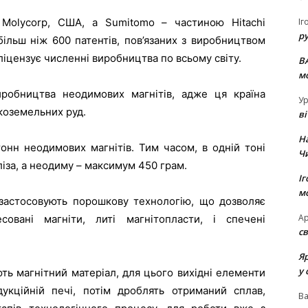
Іг
Molycorp, США, а Sumitomo – частиною Hitachi
р
 більш ніж 600 патентів, пов’язаних з виробництвом
ліцензує численні виробництва по всьому світу.
В
м
робництва неодимових магнітів, адже ця країна
Ур
коземельних руд.
в
Н
онн неодимових магнітів. Тим часом, в одній тоні
Ч
ліза, а неодиму – максимум 450 грам.
Іг
м
 застосовують порошкову технологію, що дозволяє
Ар
совані магніти, литі магнітопласти, і спечені
св
Я
у 
ть магнітний матеріал, для цього вихідні елементи
дукційній печі, потім дроблять отриманий сплав,
В