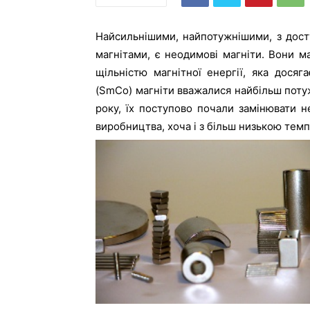
Найсильнішими, найпотужнішими, з дост
магнітами, є неодимові магніти. Вони м
щільністю магнітної енергії, яка дося
(SmCo) магніти вважалися найбільш поту
року, їх поступово почали замінювати н
виробництва, хоча і з більш низькою тем