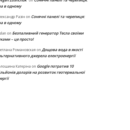
vgen Zoshchuk
Сонячні панелі та черепиця:
on
ва в одному
Сонячні панелі та черепиця:
ександр Разін
on
ва в одному
Безпаливний генератор Тесла своїми
slan
on
ками – це просто!
Дощова вода в якості
етлана Романовская
on
льтернативного джерела електроенергії
Google потратив 10
олошина Катеріна
on
ільйонів доларів на розвиток геотермальної
ергії