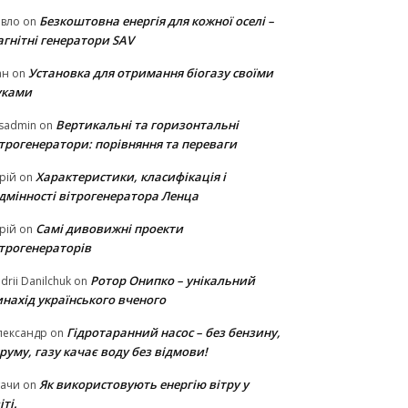
Безкоштовна енергія для кожної оселі –
авло
on
гнітні генератори SAV
Установка для отримання біогазу своїми
ан
on
уками
Вертикальні та горизонтальні
sadmin
on
ітрогенератори: порівняння та переваги
Характеристики, класифікація і
рій
on
ідмінності вітрогенератора Ленца
Самі дивовижні проекти
рій
on
ітрогенераторів
Ротор Онипко – унікальний
drii Danilchuk
on
нахід українського вченого
Гідротаранний насос – без бензину,
лександр
on
руму, газу качає воду без відмови!
Як використовують енергію вітру у
тачи
on
іті.