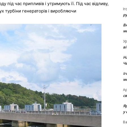
оду
під
час
припливів
і
утримують
її
.
Під
час
відливу
,
Іг
ух
турбіни
генераторів
і
виробляючи
р
В
м
Ур
в
Н
Ч
Іг
м
Ар
св
Я
у 
В