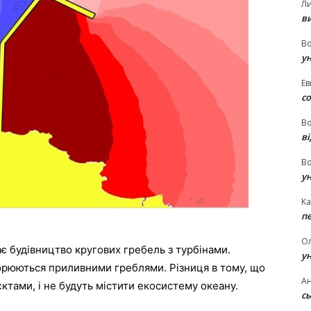
Л
в
В
у
Ев
с
В
ві
В
у
Ka
п
О
ає
будівництво
кругових
гребель
з
турбінами
.
у
орюються
приливними
греблями
.
Різниця
в
тому
,
що
Ан
єктами,
і
не
будуть
містити
екосистему
океану
.
сь