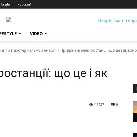
English
Русский
IFESTYLE
VIDEO
іді по гідротермальной енергії
Припливні електростанції: що це і як вон
останції: що це і як
11727
0