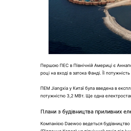
Першою
ПЕС
в
Північній
Америці
є
Аннап
році
на
вході
в
затока
Фанді
.
Її
потужність
ПЕМ
Jiangxia
у
Китаї
була
введена
в
експл
потужністю
3
,
2
МВт
.
Ще
одна
електроста
Плани
з
будівництва
приливних
ел
Компанією
Daewoo
ведеться
будівництво