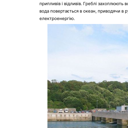
припливів
і
відливів
.
Греблі
захоплюють
в
вода
повертається
в
океан
,
приводячи
в
р
електроенергію
.