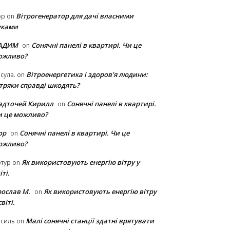
Вітрогенератор для дачі власними
ор
on
уками
АДИМ
Сонячні панелі в квартирі. Чи це
on
ожливо?
Вітроенергетика і здоров’я людини:
сула.
on
ітряки cправді шкодять?
адточей Кирилл
Сонячні панелі в квартирі.
on
и це можливо?
ор
Сонячні панелі в квартирі. Чи це
on
ожливо?
Як використовують енергію вітру у
тур
on
іті.
рослав М.
Як використовують енергію вітру
on
світі.
Малі сонячні станції здатні врятувати
асиль
on