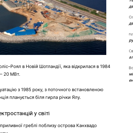
Ye
д
Ол
д
ru
ру
Св
а
оліс
–
Роял
в
Новій
Шотландії
,
яка
відкрилася
в
1984
В
м
–
20
МВт
.
ен
уатацію
з
1985
року
,
з
поточного
встановленою
нція
планується
біля
гирла
річки
Ялу
.
ектростанцій
у
світі
приливної
греблі
поблизу
острова
Канхвадо