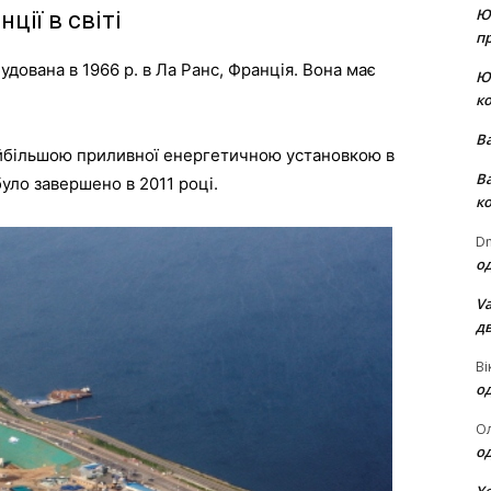
Ю
нції
в
світі
пр
удована
в
1966
р
.
в
Ла
Ранс
,
Франція
.
Вона
має
Ю
к
В
йбільшою
приливної
енергетичною
установкою
в
В
було
завершено
в
2011
році
.
к
Dm
о
Va
д
Ві
о
О
о