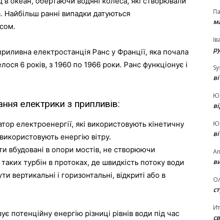
д
в
океан
,
обертаючи
водяні
колеса
,
які
створювали
П
а
.
Найбільш
ранні
випадки
датуються
ма
сом
.
Ів
р
приливна
електростанція
Ранс
у
Франції
,
яка
почала
елося
6
років
,
з
1960
по
1966
роки
.
Ранс
функціонує
і
Sy
в
Ю
ання
електрики
з
припливів
:
в
Ю
атор
електроенергії
,
які
використовують
кінетичну
в
використовують
енергію
вітру
.
ти
вбудовані
в
опори
мостів
,
не
створюючи
An
ви
таких
турбін
в
протоках
,
де
швидкість
потоку
води
ути
вертикальні
і
горизонтальні
,
відкриті
або
в
О
ст
И
вує
потенційну
енергію
різниці
рівнів
води
під
час
св