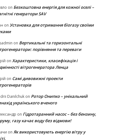
Безкоштовна енергія для кожної оселі –
авло
on
гнітні генератори SAV
Установка для отримання біогазу своїми
ан
on
уками
Вертикальні та горизонтальні
sadmin
on
ітрогенератори: порівняння та переваги
Характеристики, класифікація і
рій
on
ідмінності вітрогенератора Ленца
Самі дивовижні проекти
рій
on
ітрогенераторів
Ротор Онипко – унікальний
drii Danilchuk
on
нахід українського вченого
Гідротаранний насос – без бензину,
лександр
on
руму, газу качає воду без відмови!
Як використовують енергію вітру у
тачи
on
іті.