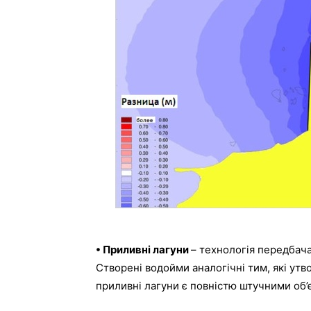
•
Приливні
лагуни
–
технологія
передбач
Створені
водойми
аналогічні
тим
,
які
утв
приливні
лагуни
є
повністю
штучними
об’