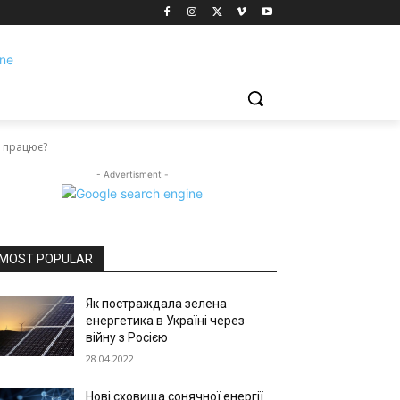
о працює?
- Advertisment -
MOST POPULAR
Як постраждала зелена
енергетика в Україні через
війну з Росією
28.04.2022
Нові сховища сонячної енергії