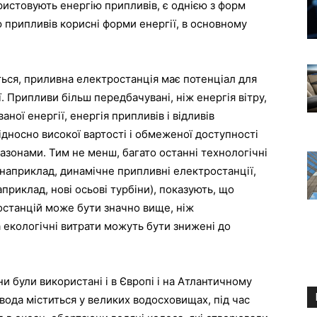
ристовують
енергію
припливів
,
є
однією
з
форм
ю
припливів
корисні
форми
енергії
,
в
основному
ться
,
приливна
електростанція
має
потенціал
для
ї
.
Припливи
більш
передбачувані
,
ніж
енергія
вітру
,
ваної
енергії
,
енергія
припливів
і
відливів
ідносно
високої
вартості
і
обмеженої
доступності
пазонами
.
Тим
не
менш
,
багато
останні
технологічні
наприклад
,
динамічне
припливні
електростанції
,
априклад
,
нові
осьові
турбіни
),
показують
,
що
останцій
може
бути
значно
вище
,
ніж
а
екологічні
витрати
можуть
бути
знижені
до
ни
були
використані
і
в
Європі
і
на
Атлантичному
вода
міститься
у
великих
водосховищах
,
під
час