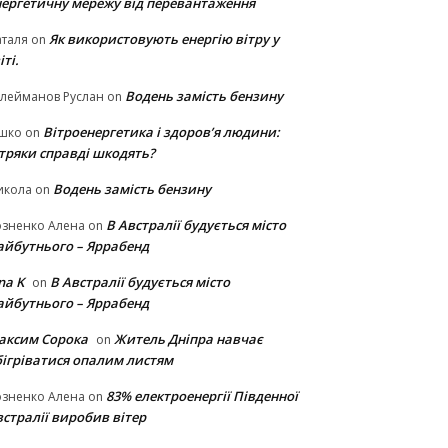
нергетичну мережу від перевантаження
Як використовують енергію вітру у
таля
on
іті.
Водень замість бензину
лейманов Руслан
on
Вітроенергетика і здоров’я людини:
ішко
on
ітряки cправді шкодять?
Водень замість бензину
икола
on
В Австралії будується місто
озненко Алена
on
айбутнього – Яррабенд
na K
В Австралії будується місто
on
айбутнього – Яррабенд
аксим Сорока
Житель Дніпра навчає
on
бігріватися опалим листям
83% електроенергії Південної
озненко Алена
on
стралії виробив вітер