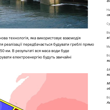
е
На
св
Су
В
в
нова
технологія
,
яка
використовує
взаємодія
ля
реалізації
передбачається
будувати
греблі
прямо
М
50
км
.
В
результаті
вся
маса
води
буде
В
рувати
електроенергію
будуть
звичайні
м
Li
м
М
о
В
Ав