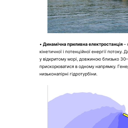
•
Динамічна
приливна
електростанція
–
кінетичної
і
потенційної
енергії
потоку
.
Д
у
відкритому
морі
,
довжиною
близько
30
–
прискорюватися
в
одному
напрямку
.
Гене
низьконапірні
гідротурбіни
.