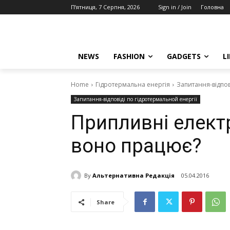
П’ятниця, 7 Серпня, 2026
Sign in / Join
Головна
NEWS
FASHION
GADGETS
L
Home
Гідротермальна енергія
Запитання-відпов
Запитання-відповіді по гідротермальной енергії
Припливні електр
воно працює?
By
Альтернативна Редакція
05.04.2016
Share