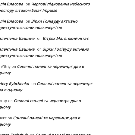
лія Власова
Чергові підкорення небесного
on
остору літаком Solar Impulse
лія Власова
Зірки Голівуду активно
on
ористуються сонячною енергією
алентина Євшина
Вітряк Mars, який літає
on
алентина Євшина
Зірки Голівуду активно
on
ористуються сонячною енергією
Сонячні панелі та черепиця: два в
Yttriy
on
дному
lery Rybchenko
Сонячні панелі та черепиця:
on
ва в одному
Сонячні панелі та черепиця: два в
ктор
on
дному
Сонячні панелі та черепиця: два в
лекс
on
дному