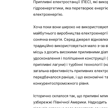
Припливні
електростанції
(
ПЕС
), які
вико
гідроенергетики
,
яка
перетворює
енергі
електроенергію
.
Хоча
поки
вони
широко
не
використовую
майбутнього
виробництва
електроенергі
сонячна
енергія
.
Серед
джерел
відновлю
традиційно
використовується
мало
з
–
за
в
місць
з
досить
високими
приливними
діа
удосконалення
і
поліпшення
конструкції
(
припливні
лагуни
)
і
турбінні
технології
(
н
загальна
ефективність
приливних
електр
передбачалося
раніше
,
і
що
економічні
т
конкурентоспроможного
рівня
.
Історично
склалося
так
,
що
приливні
мли
узбережжі
Північної
Америки
.
Надходить