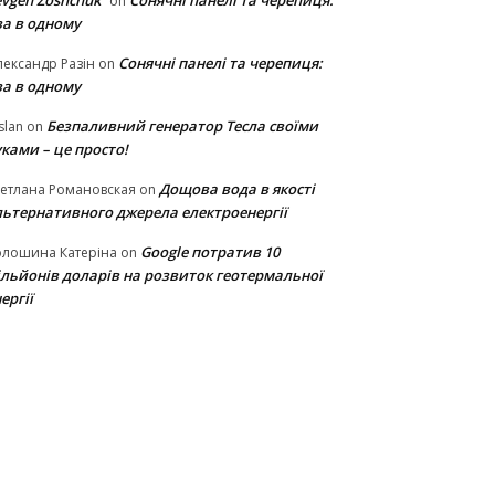
vgen Zoshchuk
Сонячні панелі та черепиця:
on
ва в одному
Сонячні панелі та черепиця:
ександр Разін
on
ва в одному
Безпаливний генератор Тесла своїми
slan
on
ками – це просто!
Дощова вода в якості
етлана Романовская
on
льтернативного джерела електроенергії
Google потратив 10
олошина Катеріна
on
ільйонів доларів на розвиток геотермальної
ергії