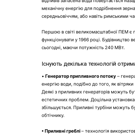
відливів
запасена
вода
повертається
наза
механічну
енергію
для
подрібнення
зерн
середньовіччям
,
або
навіть
римськими
ча
Першою
в
світі
великомасштабної
ПЕМ
є
функціонувати
у
1966
році
.
Будівництво
в
сьогодні
,
маючи
потужність
240
МВт
.
Існують
декілька
технологій
отрим
•
Генератор
припливного
потоку
–
генер
енергію
води
,
подібно
до
того
,
як
вітряки
Деякі
з
приливних
генераторів
можуть
бу
естетичних
проблем
.
Доцільна
установка
збільшується
.
Приливні
турбіни
можуть
б
обтічнику
.
•
Приливні
греблі
–
технологія
використо