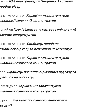
83% електроенергії Південної Австралії
иза
on
иробив вітер
Харків’янин запатентував
озненко Алена
on
нікальний сонячний концентратор
Харків’янин запатентував унікальний
гений
on
онячний концентратор
Українець повністю
озненко Алена
on
дмовився від газу та перейшов на міскантус
Харків’янин запатентував
озненко Алена
on
нікальний сонячний концентратор
Українець повністю відмовився від газу та
t
on
ерейшов на міскантус
Харків’янин запатентував
лександр
on
нікальний сонячний концентратор
Яка вартість сонячної енергетики
дрій
on
огодні?