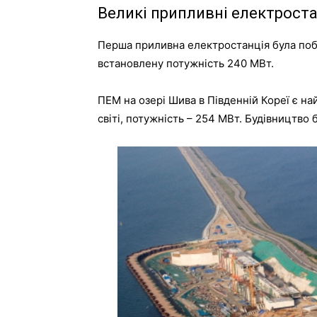
Великі
припливні
електроста
Перша
приливна
електростанція
була
поб
встановлену
потужність
240
МВт
.
ПЕМ
на
озері
Шива
в
Південній
Кореї
є
на
світі
,
потужність
–
254
МВт
.
Будівництво