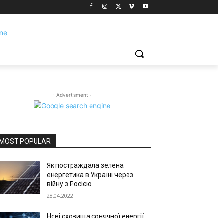
- Advertisment -
MOST POPULAR
Як постраждала зелена
енергетика в Україні через
війну з Росією
28.04.2022
Нові сховища сонячної енергії