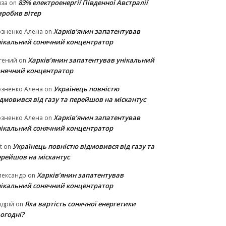
83% електроенергії Південної Австралії
иза
on
иробив вітер
Харків’янин запатентував
озненко Алена
on
нікальний сонячний концентратор
Харків’янин запатентував унікальний
гений
on
онячний концентратор
Українець повністю
озненко Алена
on
дмовився від газу та перейшов на міскантус
Харків’янин запатентував
озненко Алена
on
нікальний сонячний концентратор
Українець повністю відмовився від газу та
t
on
ерейшов на міскантус
Харків’янин запатентував
лександр
on
нікальний сонячний концентратор
Яка вартість сонячної енергетики
дрій
on
огодні?