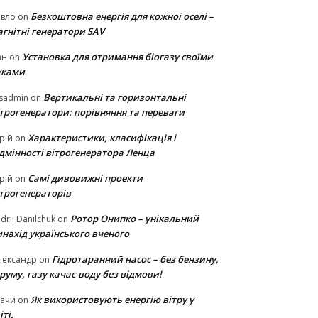
Безкоштовна енергія для кожної оселі –
авло
on
гнітні генератори SAV
Установка для отримання біогазу своїми
ан
on
уками
Вертикальні та горизонтальні
sadmin
on
ітрогенератори: порівняння та переваги
Характеристики, класифікація і
рій
on
ідмінності вітрогенератора Ленца
Самі дивовижні проекти
рій
on
ітрогенераторів
Ротор Онипко – унікальний
drii Danilchuk
on
нахід українського вченого
Гідротаранний насос – без бензину,
лександр
on
руму, газу качає воду без відмови!
Як використовують енергію вітру у
тачи
on
іті.