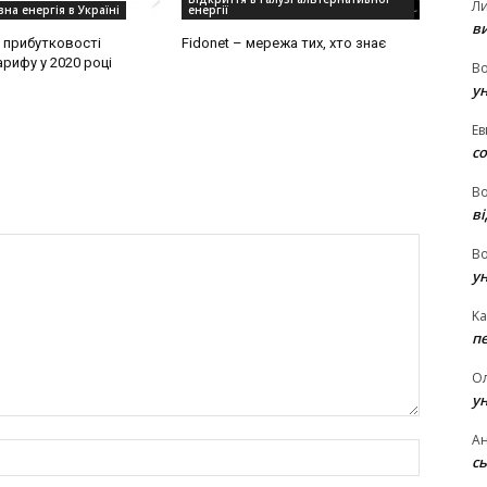
Л
на енергія в Україні
енергії
в
 прибутковості
Fidonet – мережа тих, хто знає
рифу у 2020 році
В
у
Ев
с
В
ві
В
у
Ka
п
О
у
Ан
Name:*
сь