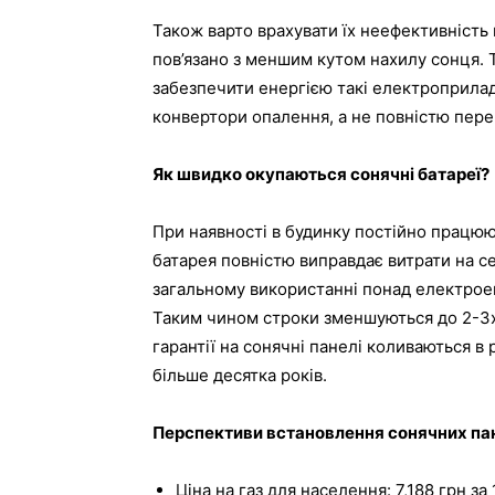
Також варто врахувати їх неефективність 
пов’язано з меншим кутом нахилу сонця. 
забезпечити енергією такі електроприлади
конвертори опалення, а не повністю пере
Як швидко окупаються сонячні батареї?
При наявності в будинку постійно працю
батарея повністю виправдає витрати на се
загальному використанні понад електроен
Таким чином строки зменшуються до 2-3х 
гарантії на сонячні панелі коливаються в 
більше десятка років.
Перспективи встановлення сонячних па
Ціна на газ для населення: 7,188 грн за