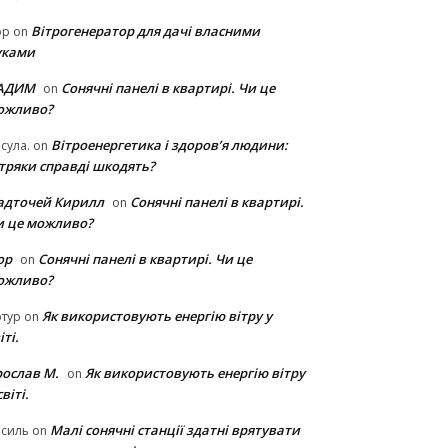
Вітрогенератор для дачі власними
ор
on
уками
АДИМ
Сонячні панелі в квартирі. Чи це
on
ожливо?
Вітроенергетика і здоров’я людини:
сула.
on
ітряки cправді шкодять?
адточей Кирилл
Сонячні панелі в квартирі.
on
и це можливо?
ор
Сонячні панелі в квартирі. Чи це
on
ожливо?
Як використовують енергію вітру у
тур
on
іті.
рослав М.
Як використовують енергію вітру
on
світі.
Малі сонячні станції здатні врятувати
асиль
on