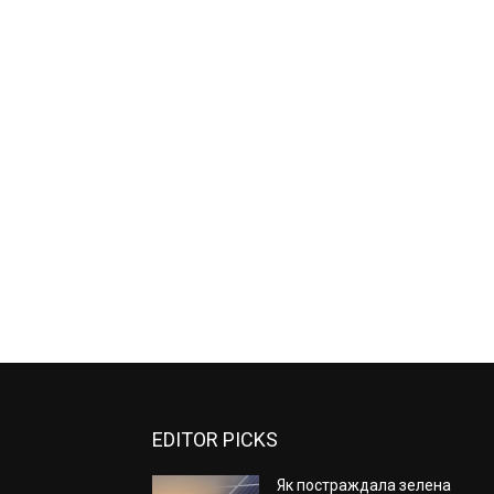
EDITOR PICKS
Як постраждала зелена