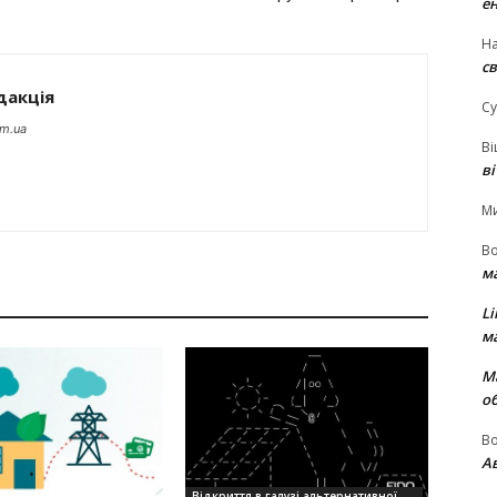
е
На
св
дакція
Су
om.ua
В
в
М
В
м
Li
м
М
о
В
Ав
Відкриття в галузі альтернативної