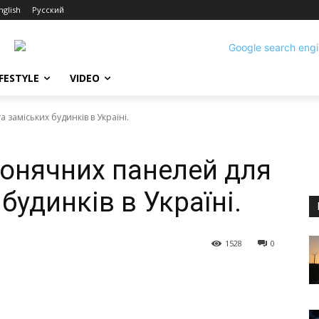
nglish
Русский
IFESTYLE
VIDEO
 заміських будинків в Україні.
сонячних панелей для
будинків в Україні.
1528
0