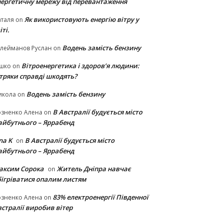
нергетичну мережу від перевантаження
Як використовують енергію вітру у
таля
on
іті.
Водень замість бензину
лейманов Руслан
on
Вітроенергетика і здоров’я людини:
ішко
on
ітряки cправді шкодять?
Водень замість бензину
икола
on
В Австралії будується місто
озненко Алена
on
айбутнього – Яррабенд
na K
В Австралії будується місто
on
айбутнього – Яррабенд
аксим Сорока
Житель Дніпра навчає
on
бігріватися опалим листям
83% електроенергії Південної
озненко Алена
on
стралії виробив вітер