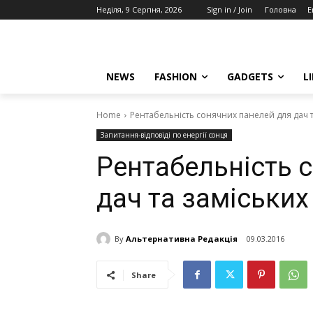
Неділя, 9 Серпня, 2026
Sign in / Join
Головна
E
NEWS
FASHION
GADGETS
L
Home
Рентабельність сонячних панелей для дач та
Запитання-відповіді по енергії сонця
Рентабельність 
дач та заміських 
By
Альтернативна Редакція
09.03.2016
Share