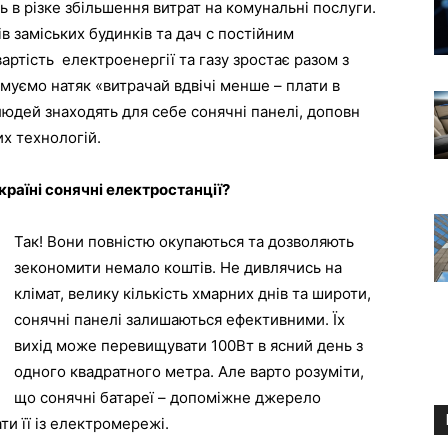
 в різке збільшення витрат на комунальні послуги.
в заміських будинків та дач с постійним
артість електроенергії та газу зростає разом з
муємо натяк «витрачай вдвічі менше – плати в
людей знаходять для себе сонячні панелі, доповн
х технологій.
раїні сонячні електростанції?
Так! Вони повністю окупаються та дозволяють
зекономити немало коштів. Не дивлячись на
клімат, велику кількість хмарних днів та широти,
сонячні панелі залишаються ефективними. Їх
вихід може перевищувати 100Вт в ясний день з
одного квадратного метра. Але варто розуміти,
що сонячні батареї – допоміжне джерело
и її із електромережі.