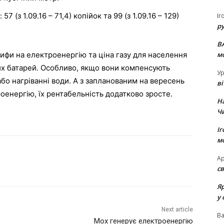
 (з 1.09.16 – 71,4) копійок та 99 (з 1.09.16 – 129)
Іг
р
В
м
рифи на електроенергію та ціна газу для населення
их батарей. Особливо, якщо вони компенсують
Ур
бо нагріванні води. А з запланованим на вересень
в
оенергію, їх рентабельність додатково зросте.
Н
Ч
Іг
м
Ар
св
Я
у 
Next article
В
Мох генерує електроенергію