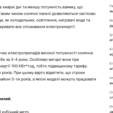
П
в хмарні дні та меншу потужність взимку, що
ма
Таким чином сонячні панелі дозволяються частково
, як холодильник, освітлення, нагрівачі води та
Ів
р
кривати все споживання електроенергії.
Sy
в
Ю
ючих електроприладів високої потужності сонячна
в
бе за 3-4 роки. Особливо вигідні вони при
Ю
ергії 100 КВт*год, тобто підвищеному тарифу.
в
років. При цьому варто відмітити, що строки
An
районі 5-ти років, а якісні моделі можуть працювати
ви
О
ст
нелей.
И
св
 1 кубічний метр.