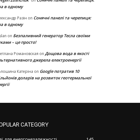
vgen Zoshchuk
Сонячні панелі та черепиця:
on
ва в одному
Сонячні панелі та черепиця:
ександр Разін
on
ва в одному
Безпаливний генератор Тесла своїми
slan
on
ками – це просто!
Дощова вода в якості
етлана Романовская
on
льтернативного джерела електроенергії
Google потратив 10
олошина Катеріна
on
ільйонів доларів на розвиток геотермальної
ергії
OPULAR CATEGORY
деї для енергонезалежності
145