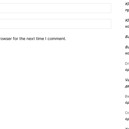
Ю
Email:*
пр
Ю
Website:
к
В
rowser for the next time I comment.
В
к
Dm
о
Va
д
Ві
о
О
о