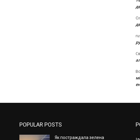
Ye
д
Ол
д
ru
ру
Св
а
В
м
ен
POPULAR POSTS
P
Як постраждала зелена
І