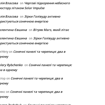
лія Власова
Чергові підкорення небесного
on
остору літаком Solar Impulse
лія Власова
Зірки Голівуду активно
on
ористуються сонячною енергією
алентина Євшина
Вітряк Mars, який літає
on
алентина Євшина
Зірки Голівуду активно
on
ористуються сонячною енергією
Сонячні панелі та черепиця: два в
Yttriy
on
дному
lery Rybchenko
Сонячні панелі та черепиця:
on
ва в одному
Сонячні панелі та черепиця: два в
ктор
on
дному
Сонячні панелі та черепиця: два в
лекс
on
дному