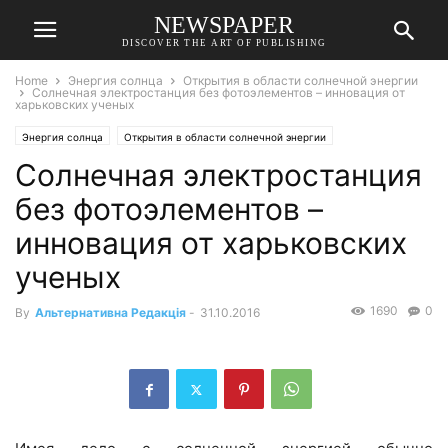
NEWSPAPER
DISCOVER THE ART OF PUBLISHING
Home
Энергия солнца
Открытия в области солнечной энергии
Cолнечная электростанция без фотоэлементов – инновация от
харьковских ученых
Энергия солнца
Открытия в области солнечной энергии
Cолнечная электростанция
без фотоэлементов –
инновация от харьковских
ученых
1690
0
By
Альтернативна Редакція
-
31.10.2016